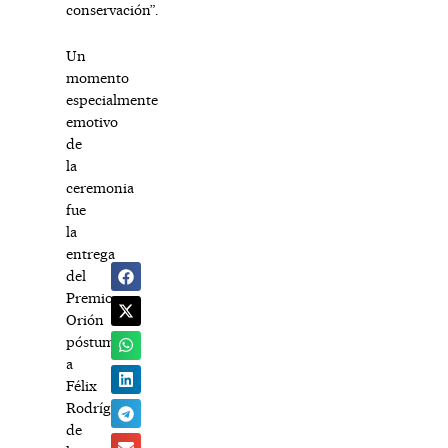
conservación”.
Un
momento
especialmente
emotivo
de
la
ceremonia
fue
la
entrega
del
Premio
Orión
póstumo
a
Félix
Rodríguez
de