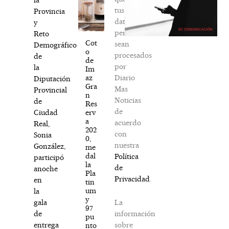
tus
Provincia
datos
y
personales
Reto
Cot
sean
Demográfico
o
procesados
de
de
por
la
Im
Diario
az
Diputación
Gra
Mas
Provincial
n
Noticias
de
Res
de
erv
Ciudad
a
acuerdo
Real,
202
con
Sonia
0,
nuestra
González,
me
dal
Política
participó
la
de
anoche
Pla
Privacidad
.
en
tin
um
la
y
La
gala
97
información
de
pu
sobre
entrega
nto