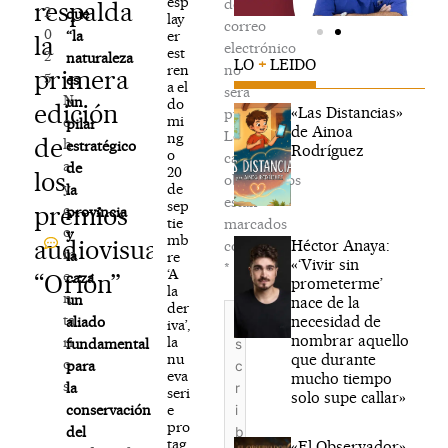
esp
de
respalda
2
que
lay
correo
0
er
“la
la
electrónico
est
2
naturaleza
LO
+
LEIDO
ren
no
primera
5
es
a el
será
N
un
do
edición
«Las Distancias»
publicada.
mi
o
pilar
de Ainoa
Los
ng
de
h
estratégico
Rodríguez
o
campos
a
de
20
los
obligatorios
y
de
la
están
sep
premios
c
provincia
tie
marcados
o
y
mb
audiovisuales
Héctor Anaya:
con
m
la
re
«‘Vivir sin
*
‘A
e
“Orión”
caza
prometerme’
la
n
un
nace de la
der
Escribe
ta
necesidad de
aliado
iva’,
aquí...
nombrar aquello
la
ri
fundamental
que durante
nu
o
para
eva
mucho tiempo
s
la
seri
solo supe callar»
e
conservación
pro
del
tag
«El Observador»