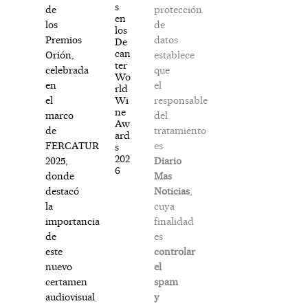
s
protección
de
en
de
los
los
datos
Premios
De
can
establece
Orión,
ter
que
celebrada
Wo
el
en
rld
responsable
Wi
el
ne
del
marco
Aw
tratamiento
de
ard
es
FERCATUR
s
202
Diario
2025,
6
Mas
donde
Noticias
,
destacó
cuya
la
finalidad
importancia
es
de
controlar
este
el
nuevo
spam
certamen
y
audiovisual