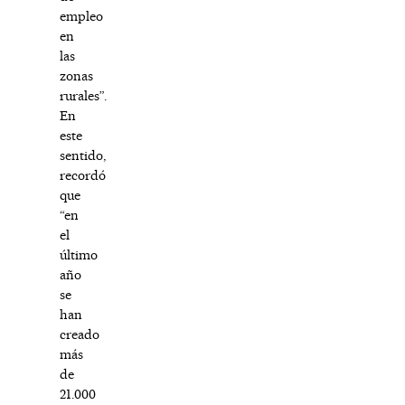
empleo
en
las
zonas
rurales”.
En
este
sentido,
recordó
que
“en
el
último
año
se
han
creado
más
de
21.000