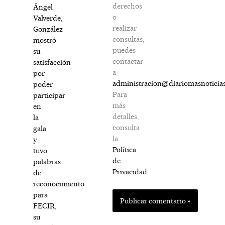
derechos
Ángel
o
Valverde,
realizar
González
consultas,
mostró
puedes
su
contactar
satisfacción
a
por
administracion@diariomasnoticia
poder
Para
participar
más
en
detalles,
la
consulta
gala
la
y
Política
tuvo
de
palabras
Privacidad
.
de
reconocimiento
para
FECIR,
su