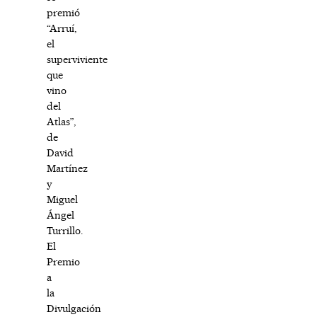
premió
“Arruí,
el
superviviente
que
vino
del
Atlas”,
de
David
Martínez
y
Miguel
Ángel
Turrillo.
El
Premio
a
la
Divulgación