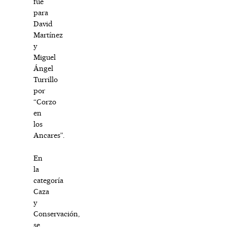
fue
para
David
Martínez
y
Miguel
Ángel
Turrillo
por
“Corzo
en
los
Ancares”.
En
la
categoría
Caza
y
Conservación,
se