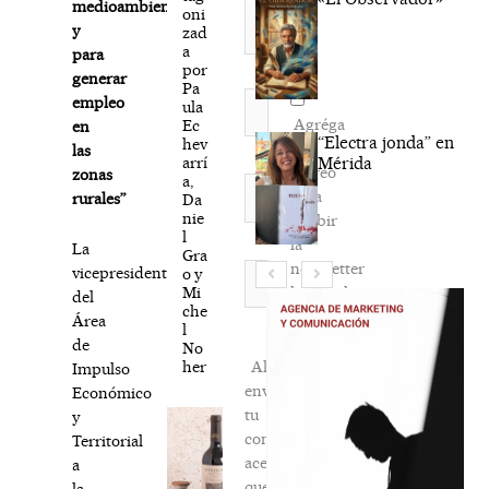
medioambiente
oni
y
zad
a
para
por
generar
Pa
Nombre*
empleo
ula
Agréga
Ec
en
“Electra jonda” en
hev
mi
las
arrí
Mérida
correo
zonas
a,
Correo
para
rurales”
Da
electrónico*
nie
recibir
l
la
La
Gra
newsletter
Web
vicepresidenta
o y
Mi
habitual
del
che
Área
l
de
No
her
Al
Impulso
enviar
Económico
tu
y
comentario,
Territorial
aceptas
a
que
la