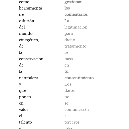
gestionar
como
los
herramienta
comentarios
.
de
La
difusión
legitimación
del
para
mundo
dicho
cinegético,
tratamiento
de
se
la
basa
conservación
en
de
tu
la
consentimiento
.
naturaleza
Los
y
datos
que
no
ponen
se
en
comunicarán
valor
a
el
terceros,
talento
salvo
y