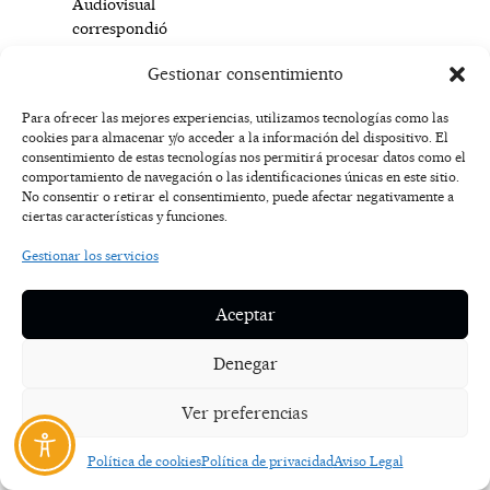
Audiovisual
correspondió
a
Gestionar consentimiento
Luis
de
Para ofrecer las mejores experiencias, utilizamos tecnologías como las
la
cookies para almacenar y/o acceder a la información del dispositivo. El
Torriente
consentimiento de estas tecnologías nos permitirá procesar datos como el
por
comportamiento de navegación o las identificaciones únicas en este sitio.
“Doctorado
No consentir o retirar el consentimiento, puede afectar negativamente a
ciertas características y funciones.
en
el
Gestionar los servicios
punto
rojo.
Aceptar
El
Búfalo”,
Denegar
y
el
Ver preferencias
de
Mejor
Postproducción
Política de cookies
Política de privacidad
Aviso Legal
a