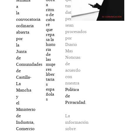
a
tus
a
ritm
datos
la
o de
personales
convocatoria
caba
ré
sean
ordinaria
que
procesados
abierta
repa
por
por
sa la
Diario
histo
la
ria
Mas
Junta
de
Noticias
de
las
de
muje
Comunidades
res
acuerdo
de
liber
con
Castilla-
taria
nuestra
La
s
espa
Política
Mancha
ñola
de
y
s
Privacidad
.
el
Ministerio
La
de
información
Industria,
sobre
Comercio