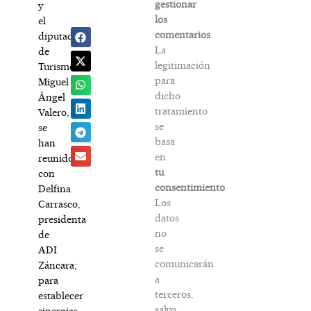
gestionar
y
los
el
comentarios
.
diputado
La
de
legitimación
Turismo,
para
Miguel
dicho
Ángel
tratamiento
Valero,
se
se
basa
han
en
reunido
tu
con
consentimiento
.
Delfina
Los
Carrasco,
datos
presidenta
no
de
se
ADI
comunicarán
Záncara;
a
para
terceros,
establecer
salvo
sinergias