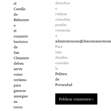
derechos
el
o
Castillo
realizar
de
consultas,
Belmonte
puedes
o
contactar
el
a
conjunto
administracion@diariomasnoticia
histórico
Para
de
más
San
detalles,
Clemente
consulta
deben
la
servir
Política
como
de
reclamo
Privacidad
.
para
generar
sinergias
en
torno