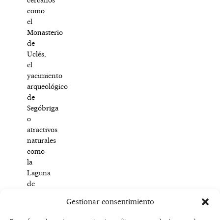
como
el
Monasterio
de
Uclés,
el
yacimiento
arqueológico
de
Segóbriga
o
atractivos
naturales
como
la
Laguna
de
El
Gestionar consentimiento
Hito.