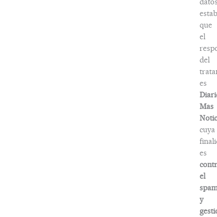
dato
estab
que
el
resp
del
trat
es
Diari
Mas
Notic
cuya
final
es
contr
el
spa
y
gesti