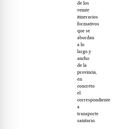
de los
veinte
itinerarios
formativos
que se
abordan
a lo
largo y
ancho
de la
provincia,
en
concreto
el
correspondiente
a
transporte
sanitario.