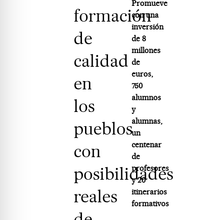
Promueve
formación
con una
inversión
de
de 8
millones
calidad
de
euros,
en
750
alumnos
los
y
alumnas,
pueblos
un
centenar
con
de
posibilidades
profesores
y 20
reales
itinerarios
formativos
de