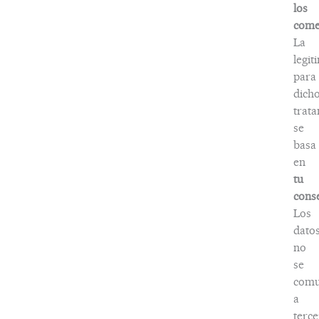
los
come
La
legit
para
dich
trat
se
basa
en
tu
cons
Los
dato
no
se
comu
a
terce