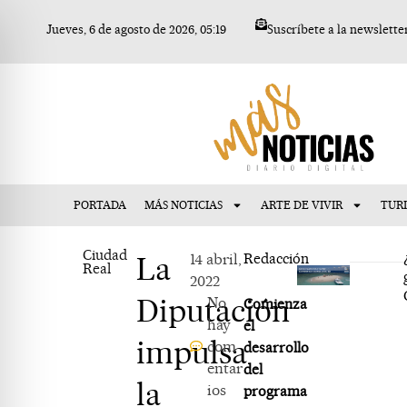
Ir
Jueves, 6 de agosto de 2026, 05:19
Suscríbete a la newslette
al
contenido
PORTADA
MÁS NOTICIAS
ARTE DE VIVIR
TUR
Ciudad
La
14 abril,
Redacción
Real
2022
Diputación
No
Comienza
hay
el
impulsa
com
desarrollo
entar
del
la
ios
programa