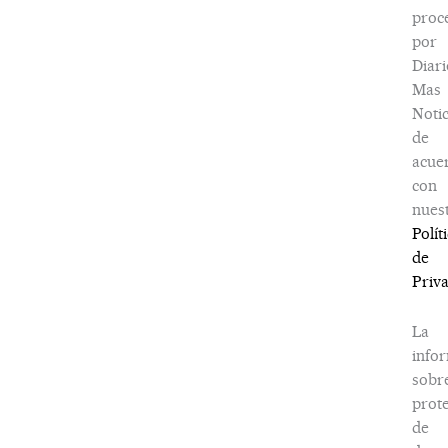
proc
por
Diari
Mas
Notic
de
acue
con
nues
Polít
de
Priv
La
info
sobr
prot
de