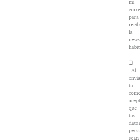
mi
corr
para
recib
la
news
habit
Al
envi
tu
come
acep
que
tus
dato
pers
sean