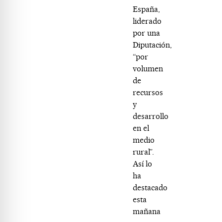
España,
liderado
por una
Diputación,
“por
volumen
de
recursos
y
desarrollo
en el
medio
rural”.
Así lo
ha
destacado
esta
mañana