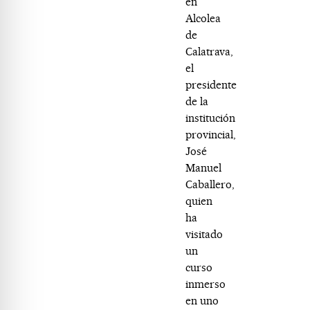
en
Alcolea
de
Calatrava,
el
presidente
de la
institución
provincial,
José
Manuel
Caballero,
quien
ha
visitado
un
curso
inmerso
en uno