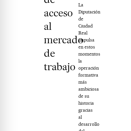
La
acceso
Diputación
de
al
Ciudad
Real
mercado
impulsa
en estos
de
momentos
la
trabajo
operación
formativa
más
ambiciosa
de su
historia
gracias
al
desarrollo