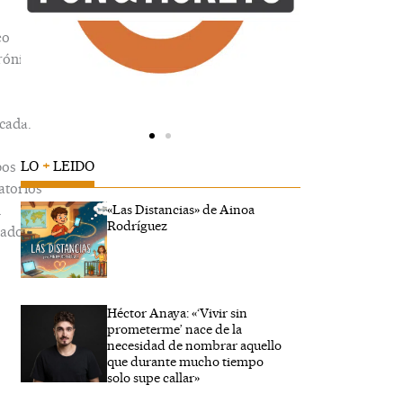
eo
rónico
cada.
LO
+
LEIDO
os
atorios
n
«Las Distancias» de Ainoa
Rodríguez
ados
Héctor Anaya: «‘Vivir sin
be
prometerme’ nace de la
.
necesidad de nombrar aquello
que durante mucho tiempo
solo supe callar»