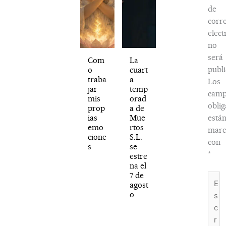
de
corr
elect
no
será
Com
La
publi
o
cuart
traba
a
Los
jar
temp
camp
mis
orad
oblig
prop
a de
ias
Mue
está
emo
rtos
marc
cione
S.L.
con
s
se
*
estre
na el
7 de
Escri
agost
aquí..
o