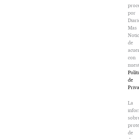
proc
por
Diari
Mas
Notic
de
acue
con
nues
Polít
de
Priv
La
info
sobr
prot
de