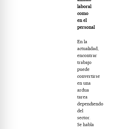
laboral
como
en el
personal
En la
actualidad,
encontrar
trabajo
puede
convertirse
en una
ardua
tarea
dependiendo
del
sector.
Se habla