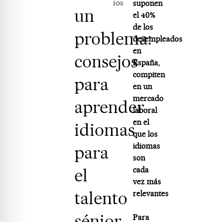
ios
suponen
un
el 40%
de los
problema:
desempleados
en
consejos
España,
compiten
para
en un
mercado
aprender
laboral
en el
idiomas
que los
idiomas
para
son
el
cada
vez más
talento
relevantes
sénior
Para