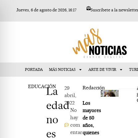
Ir
Jueves, 6 de agosto de 2026, 16:17
Suscríbete a la newslette
al
contenido
PORTADA
MÁS NOTICIAS
ARTE DE VIVIR
TUR
EDUCACIÓN
La
29
Redacción
abril,
edad
2022
Los
No
mayores
no
hay
de 50
com
años,
es
entar
quienes