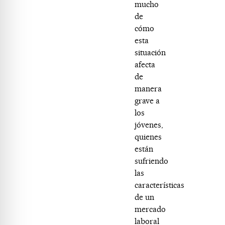
mucho
de
cómo
esta
situación
afecta
de
manera
grave a
los
jóvenes,
quienes
están
sufriendo
las
características
de un
mercado
laboral