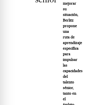
mejorar
su
situación,
Berlitz
propone
una
ruta de
aprendizaje
específica
para
impulsar
las
capacidades
del
talento
sénior,
tanto en
el
ámbito