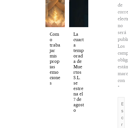
de
corr
elect
no
será
Com
La
publi
o
cuart
traba
a
Los
jar
temp
camp
mis
orad
oblig
prop
a de
ias
Mue
está
emo
rtos
marc
cione
S.L.
con
s
se
*
estre
na el
7 de
Escri
agost
aquí..
o