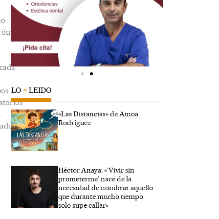
eo
rónico
cada.
LO
+
LEIDO
os
atorios
n
«Las Distancias» de Ainoa
Rodríguez
ados
Héctor Anaya: «‘Vivir sin
be
prometerme’ nace de la
.
necesidad de nombrar aquello
que durante mucho tiempo
solo supe callar»