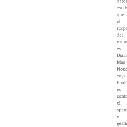
dato
estab
que
el
resp
del
trat
es
Diari
Mas
Notic
cuya
final
es
contr
el
spa
y
gesti