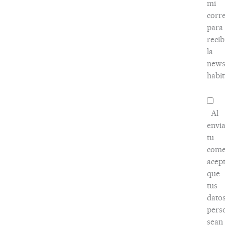
mi
corr
para
recib
la
news
habit
Al
envi
tu
come
acep
que
tus
dato
pers
sean