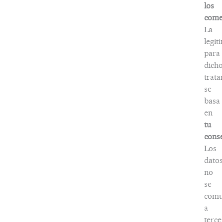
los
come
La
legit
para
dich
trat
se
basa
en
tu
cons
Los
dato
no
se
comu
a
terce