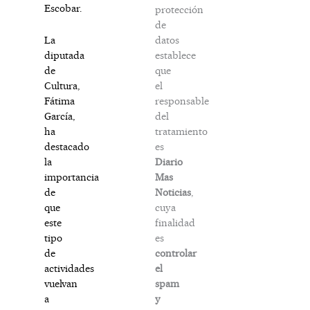
Escobar.
protección
de
datos
La
establece
diputada
que
de
el
Cultura,
responsable
Fátima
del
García,
tratamiento
ha
es
destacado
Diario
la
Mas
importancia
Noticias
,
de
cuya
que
finalidad
este
es
tipo
controlar
de
el
actividades
spam
vuelvan
y
a