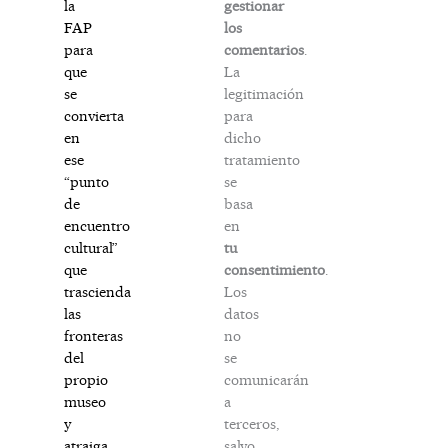
gestionar
la
los
FAP
comentarios
.
para
La
que
legitimación
se
para
convierta
dicho
en
tratamiento
ese
se
“punto
basa
de
en
encuentro
tu
cultural”
consentimiento
.
que
Los
trascienda
datos
las
no
fronteras
se
del
comunicarán
propio
a
museo
terceros,
y
salvo
atraiga