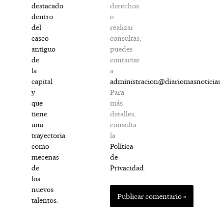
derechos
destacado
o
dentro
realizar
del
consultas,
casco
puedes
antiguo
contactar
de
a
la
administracion@diariomasnoticia
capital
Para
y
más
que
detalles,
tiene
consulta
una
la
trayectoria
Política
como
de
mecenas
Privacidad
.
de
los
nuevos
talentos.