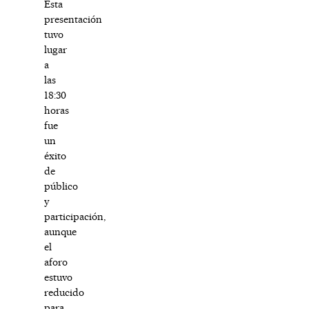
Esta
presentación
tuvo
lugar
a
las
18:30
horas
fue
un
éxito
de
público
y
participación,
aunque
el
aforo
estuvo
reducido
para