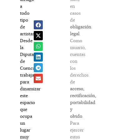
en
a
casos
todo
de
tipo
obligación
de
legal
.
artistas.
Como
Desde
usuario,
la
cuentas
Diputación
con
de
los
Cuenca
derechos
trabajar
de
para
acceso,
dinamizar
rectificación,
este
portabilidad
espacio
y
que
olvido
.
ocupa
Para
un
ejercer
lugar
estos
muy