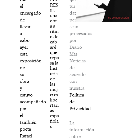
RES
tus
el
!!!,
datos
encargado
una
personales
de
obr
a a
sean
llevar
ritm
procesados
a
o de
por
cabo
cab
Diario
aré
ayer
que
Mas
esta
repa
Noticias
exposición
sa la
de
de
hist
oria
acuerdo
su
de
con
obra
las
nuestra
y
muj
eres
Política
estuvo
libe
de
acompañado
rtari
Privacidad
.
por
as
el
espa
ñola
también
La
s
poeta
información
Rafael
sobre