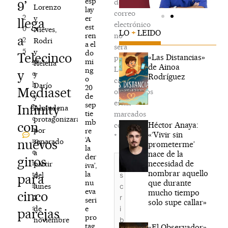
esp
de
9’
,
Lorenzo
lay
correo
2
er
y
llega
electrónico
est
0
Nieves,
LO
+
LEIDO
ren
no
a
2
Rodri
a el
será
5
y
do
Telecinco
«Las Distancias»
publicada.
mi
N
Helena
de Ainoa
Los
ng
y
o
y
Rodríguez
o
campos
h
Darío
20
Mediaset
obligatorios
a
de
y
están
sep
Infinity
y
Almudena
tie
marcados
c
protagonizarán
mb
con
Héctor Anaya:
con
o
por
re
«‘Vivir sin
*
‘A
m
nuevos
separado
prometerme’
la
e
a
nace de la
der
Escribe
giros
n
necesidad de
partir
iva’,
aquí...
nombrar aquello
la
ta
del
para
que durante
nu
ri
lunes
eva
mucho tiempo
cinco
o
3
seri
solo supe callar»
s
e
de
parejas
pro
noviembre
tag
«El Observador»