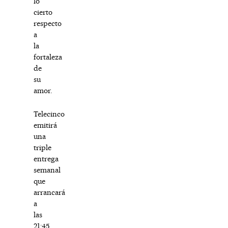
lo
cierto
respecto
a
la
fortaleza
de
su
amor.
Telecinco
emitirá
una
triple
entrega
semanal
que
arrancará
a
las
21:45