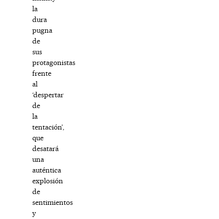
la
dura
pugna
de
sus
protagonistas
frente
al
‘despertar
de
la
tentación’,
que
desatará
una
auténtica
explosión
de
sentimientos
y