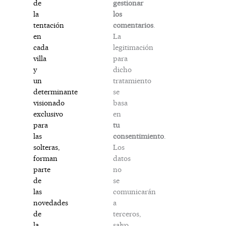
gestionar
de
los
la
comentarios
.
tentación
La
en
legitimación
cada
para
villa
dicho
y
tratamiento
un
se
determinante
basa
visionado
en
exclusivo
tu
para
consentimiento
.
las
Los
solteras,
datos
forman
no
parte
se
de
comunicarán
las
a
novedades
terceros,
de
salvo
la