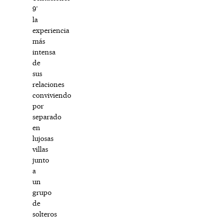
9’
la
experiencia
más
intensa
de
sus
relaciones
conviviendo
por
separado
en
lujosas
villas
junto
a
un
grupo
de
solteros