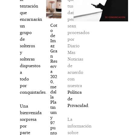
tus
tentación
datos
que
personales
encarnarán
Cot
sean
un
o
procesados
grupo
de
por
de
Im
Diario
az
solteros
Gra
Mas
y
n
Noticias
solteras
Res
de
dispuestos
erv
a
acuerdo
a
202
con
todo
0,
nuestra
por
me
dal
Política
conquistarles.
la
de
Pla
Privacidad
.
Una
tin
um
bienvenida
y
La
sorpresa
97
información
por
pu
sobre
parte
nto