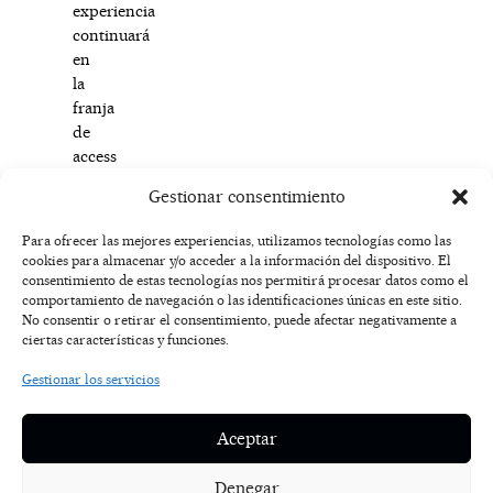
experiencia
continuará
en
la
franja
de
access
prime
Gestionar consentimiento
time.
Para ofrecer las mejores experiencias, utilizamos tecnologías como las
cookies para almacenar y/o acceder a la información del dispositivo. El
F
I
T
X
Y
consentimiento de estas tecnologías nos permitirá procesar datos como el
a
n
i
-
o
AVISO
comportamiento de navegación o las identificaciones únicas en este sitio.
c
s
k
t
u
LEGAL
No consentir o retirar el consentimiento, puede afectar negativamente a
e
t
t
w
t
ciertas características y funciones.
b
a
o
i
u
o
g
k
t
b
POLÍTICA
Gestionar los servicios
o
r
t
e
DE
k
a
e
COOKIES
-
m
r
Aceptar
f
POLÍTICA DE
PRIVACIDAD
Denegar