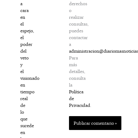
derechos
a
o
cara
realizar
en
consultas,
el
puedes
espejo,
contactar
el
a
poder
administracion@diariomasnoticia
del
Para
veto
más
y
detalles,
el
consulta
visionado
la
en
Política
tiempo
de
real
Privacidad
.
de
lo
que
sucede
en