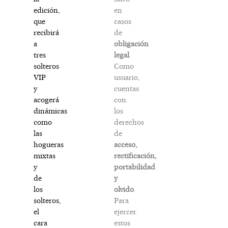
en
edición,
casos
que
de
recibirá
obligación
a
legal
.
tres
Como
solteros
usuario,
VIP
cuentas
y
con
acogerá
los
dinámicas
derechos
como
de
las
acceso,
hogueras
rectificación,
mixtas
portabilidad
y
y
de
olvido
.
los
Para
solteros,
ejercer
el
estos
cara