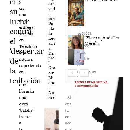
en
y
oni
en
zad
su
a
una
por
lucha
triple
Pa
Nombre*
entrega
ula
contra
Agréga
Ec
semanal
“Electra jonda” en
hev
el
mi
en
arrí
Mérida
correo
Telecinco
a,
Correo
‘despertar
para
una
Da
electrónico*
nie
recibir
de
intensa
l
la
experiencia
Gra
la
newsletter
Web
en
o y
Mi
habitual
la
tentación
che
que
l
librarán
No
her
Al
una
enviar
dura
tu
‘batalla’
comentario,
frente
aceptas
a
que
la