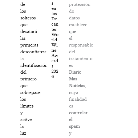
s
protección
de
en
de
los
los
datos
solteros
De
can
establece
que
ter
que
desatará
Wo
el
las
rld
responsable
Wi
primeras
ne
del
desconfianzas,
Aw
tratamiento
la
ard
es
identificación
s
202
Diario
del
6
Mas
primero
Noticias
,
que
cuya
sobrepase
finalidad
los
es
límites
controlar
y
el
active
spam
la
y
luz