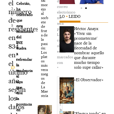
sal
de
el
,
Cebrián,
mor
correo
2
ejo
ha
número
electrónico
al
0
celebrado
LO
+
LEIDO
sorb
no
de
2
que
ete
será
5
esta
de
residentes
Héctor Anaya:
publicada.
frut
N
estadística
«‘Vivir sin
Los
a de
en
o
del
prometerme’
la
campos
h
INE
nace de la
pasi
834
obligatorios
necesidad de
a
ón:
vuelva
están
Los
nombrar aquello
en
y
a
plat
marcados
que durante
c
refrendar
os
el
mucho tiempo
con
o
la
más
solo supe callar»
*
vera
m
último
tendencia
nieg
e
al
os
Escribe
año,
«El Observador»
n
alza
de
aquí...
La
ta
que
según
Mae
ri
vive
stría
los
o
la
s
provincia
datos
en
“Electra jonda” en