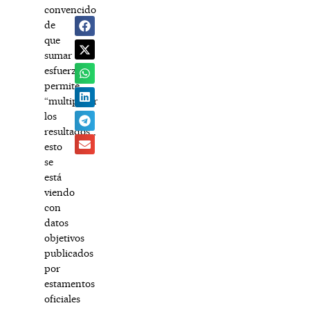
convencido
de
que
sumar
esfuerzos
permite
“multiplicar
los
resultados”,
esto
se
está
viendo
con
datos
objetivos
publicados
por
estamentos
oficiales