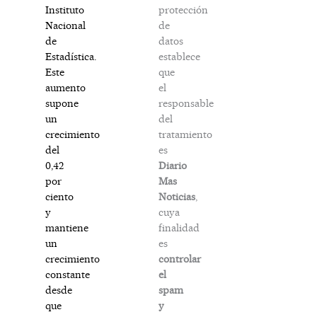
protección
Instituto
de
Nacional
datos
de
establece
Estadística.
que
Este
el
aumento
responsable
supone
del
un
tratamiento
crecimiento
es
del
Diario
0,42
Mas
por
Noticias
,
ciento
cuya
y
finalidad
mantiene
es
un
controlar
crecimiento
el
constante
spam
desde
y
que