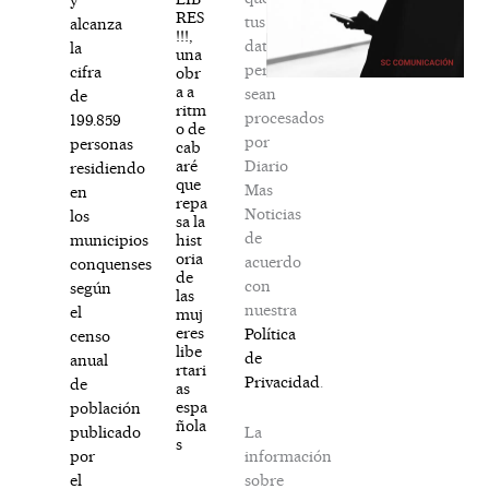
RES
tus
alcanza
!!!,
datos
la
una
personales
cifra
obr
a a
sean
de
ritm
procesados
199.859
o de
por
personas
cab
Diario
aré
residiendo
que
Mas
en
repa
Noticias
los
sa la
de
hist
municipios
oria
acuerdo
conquenses
de
con
según
las
nuestra
el
muj
eres
Política
censo
libe
de
anual
rtari
Privacidad
.
de
as
espa
población
ñola
La
publicado
s
información
por
sobre
el