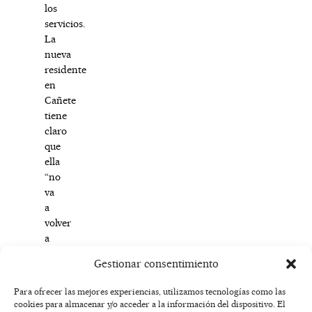
los
servicios.
La
nueva
residente
en
Cañete
tiene
claro
que
ella
“no
va
a
volver
a
la
Gestionar consentimiento
ciudad”.
Para ofrecer las mejores experiencias, utilizamos tecnologías como las
cookies para almacenar y/o acceder a la información del dispositivo. El
F
I
T
X
Y