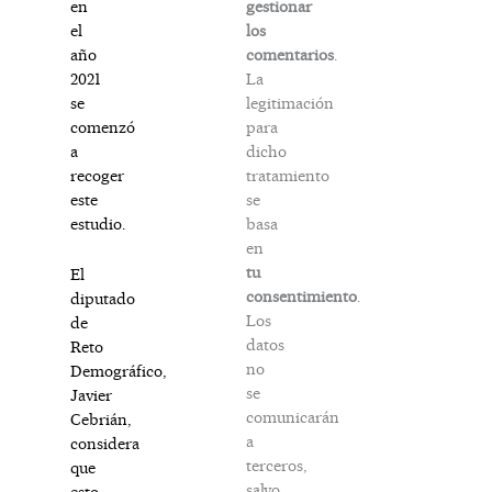
gestionar
en
los
el
comentarios
.
año
La
2021
legitimación
se
para
comenzó
dicho
a
tratamiento
recoger
se
este
basa
estudio.
en
tu
El
consentimiento
.
diputado
Los
de
datos
Reto
no
Demográfico,
se
Javier
comunicarán
Cebrián,
a
considera
terceros,
que
salvo
esto