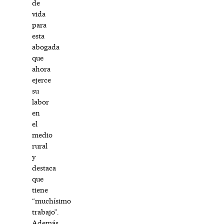
de
vida
para
esta
abogada
que
ahora
ejerce
su
labor
en
el
medio
rural
y
destaca
que
tiene
“muchísimo
trabajo”.
Además,