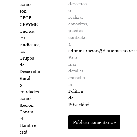
derechos
como
o
son
realizar
CEOE-
consultas,
CEPYME
puedes
Cuenca,
contactar
los
a
sindicatos,
administracion@diariomasnoticia
los
Para
Grupos
más
de
detalles,
Desarrollo
consulta
Rural
la
o
Política
entidades
de
como
Privacidad
.
Acción
Contra
el
Hambre;
está