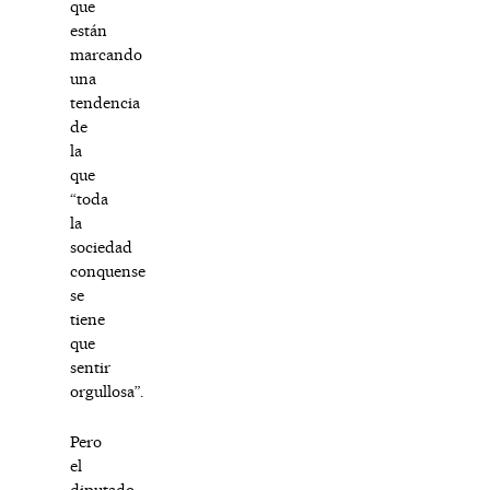
que
están
marcando
una
tendencia
de
la
que
“toda
la
sociedad
conquense
se
tiene
que
sentir
orgullosa”.
Pero
el
diputado