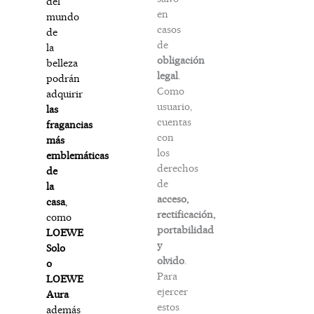
del
en
mundo
casos
de
de
la
obligación
belleza
legal
.
podrán
Como
adquirir
usuario,
las
cuentas
fragancias
con
más
los
emblemáticas
derechos
de
de
la
acceso,
casa
,
rectificación,
como
portabilidad
LOEWE
y
Solo
olvido
.
o
Para
LOEWE
ejercer
Aura
estos
además