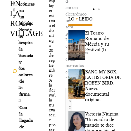
esp
de
EN
2
icónicas
lay
correo
0
er
en
LA
electrónico
est
2
un
LO
+
LEIDO
ren
no
ROCA
1
espacio
a el
será
N
donde
do
VILLAGE
El Teatro
publicada.
mi
o
se
Romano de
Los
ng
h
respira
Mérida y su
o
campos
a
la
Festival (I)
20
obligatorios
y
de
esencia
están
sep
c
y
tie
marcados
o
los
mb
BANG MY BOX:
con
m
valores
re
LA HISTORIA DE
*
‘A
e
de
ROBYN BIRD.
la
n
la
Nuevo
der
Escribe
ta
documental
firma.
iva’,
aquí...
original
la
ri
nu
o
Con
eva
s
Victoria Nitipina:
la
seri
“Un cuadro de
e
llegada
mando te dice
pro
de
tag
dónde estás; el