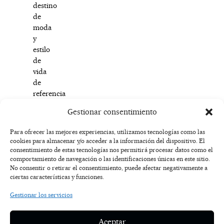
destino
de
moda
y
estilo
de
vida
de
referencia
en
Gestionar consentimiento
Barcelona.
Para ofrecer las mejores experiencias, utilizamos tecnologías como las
cookies para almacenar y/o acceder a la información del dispositivo. El
F
I
T
X
Y
consentimiento de estas tecnologías nos permitirá procesar datos como el
a
n
i
-
o
AVISO
comportamiento de navegación o las identificaciones únicas en este sitio.
c
s
k
t
u
LEGAL
No consentir o retirar el consentimiento, puede afectar negativamente a
e
t
t
w
t
ciertas características y funciones.
b
a
o
i
u
o
g
k
t
b
POLÍTICA
Gestionar los servicios
o
r
t
e
DE
k
a
e
COOKIES
-
m
r
Aceptar
f