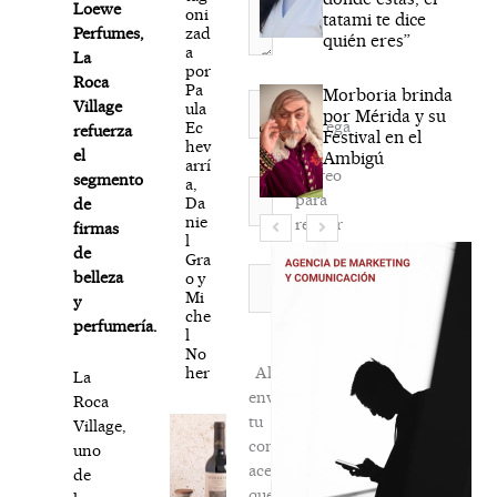
Loewe
oni
tatami te dice
zad
Perfumes,
quién eres”
a
La
por
Roca
Pa
Morboria brinda
Nombre*
Village
ula
por Mérida y su
Agréga
Ec
refuerza
Festival en el
hev
mi
el
Ambigú
arrí
correo
segmento
a,
Correo
para
Da
de
electrónico*
nie
recibir
firmas
l
la
de
Gra
newsletter
Web
belleza
o y
Mi
habitual
y
che
perfumería.
l
No
her
Al
La
enviar
Roca
tu
Village,
comentario,
uno
aceptas
de
que