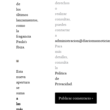
derechos
de
o
los
realizar
últimos
consultas,
lanzamientos,
puedes
como
contactar
la
a
fragancia
administracion@diariomasnoticia
Paula’s
Para
Ibiza.
más
detalles,
consulta
la
Esta
Política
nueva
de
apertura
Privacidad
.
se
suma
a
las
más