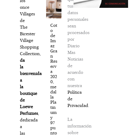
los
tus
once
datos
Villages
personales
de
Cot
sean
The
o
procesados
Bicester
de
por
Village
Im
Diario
az
Shopping
Gra
Mas
Collection,
n
Noticias
da
Res
de
erv
la
a
acuerdo
bienvenida
202
con
a
0,
nuestra
me
la
dal
Política
boutique
la
de
de
Pla
Privacidad
.
Loewe
tin
um
Perfumes
,
y
La
dedicada
97
información
a
pu
sobre
nto
las