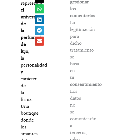
gestionar
representa
los
el
comentarios
.
universo
La
de
legitimación
la
para
perfumería
dicho
de
tratamiento
lujo
,
se
la
basa
personalidad
en
y
tu
carácter
consentimiento
.
de
Los
la
datos
firma.
no
Una
se
boutique
comunicarán
donde
a
los
terceros,
amantes
salvo