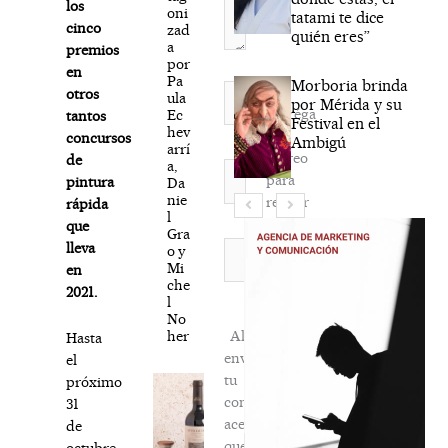
los
oni
tatami te dice
cinco
zad
quién eres”
a
premios
por
en
Pa
Morboria brinda
Nombre*
otros
ula
por Mérida y su
Agréga
Ec
tantos
Festival en el
hev
mi
concursos
Ambigú
arrí
correo
de
a,
Correo
para
pintura
Da
electrónico*
nie
recibir
rápida
l
la
que
Gra
newsletter
Web
lleva
o y
Mi
habitual
en
che
2021.
l
No
her
Al
Hasta
enviar
el
tu
próximo
comentario,
31
aceptas
de
que
octubre