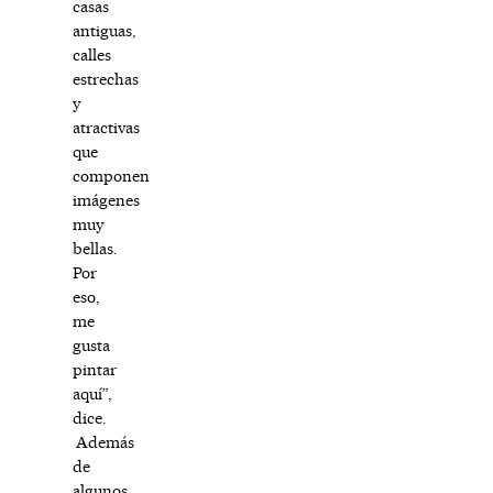
casas
antiguas,
calles
estrechas
y
atractivas
que
componen
imágenes
muy
bellas.
Por
eso,
me
gusta
pintar
aquí”,
dice.
Además
de
algunos