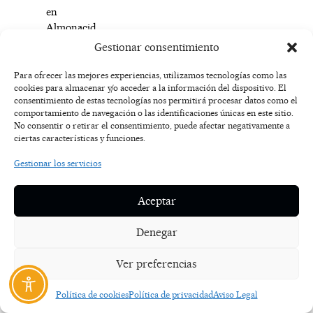
en
Almonacid,
se
Gestionar consentimiento
muestra
agradecido
Para ofrecer las mejores experiencias, utilizamos tecnologías como las
por
cookies para almacenar y/o acceder a la información del dispositivo. El
consentimiento de estas tecnologías nos permitirá procesar datos como el
la
comportamiento de navegación o las identificaciones únicas en este sitio.
iniciativa.
No consentir o retirar el consentimiento, puede afectar negativamente a
“Doy
ciertas características y funciones.
las
Gestionar los servicios
gracias
por
animar
Aceptar
y
apoyar
Denegar
a
los
Ver preferencias
pintores
a
Política de cookies
Política de privacidad
Aviso Legal
que