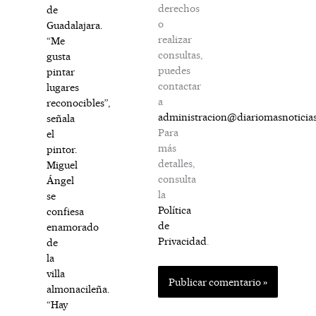
derechos
de
o
Guadalajara.
realizar
“Me
consultas,
gusta
puedes
pintar
contactar
lugares
a
reconocibles”,
administracion@diariomasnoticia
señala
Para
el
más
pintor.
detalles,
Miguel
consulta
Ángel
la
se
Política
confiesa
de
enamorado
Privacidad
.
de
la
villa
almonacileña.
“Hay