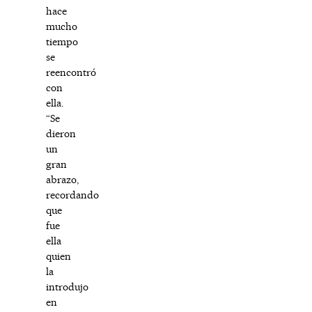
hace
mucho
tiempo
se
reencontró
con
ella.
“Se
dieron
un
gran
abrazo,
recordando
que
fue
ella
quien
la
introdujo
en