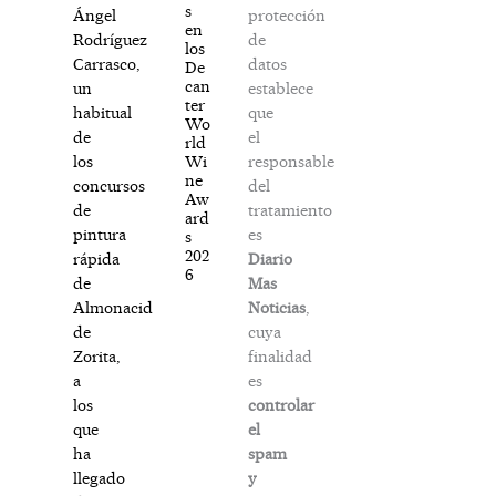
s
protección
Ángel
en
de
Rodríguez
los
datos
Carrasco,
De
can
establece
un
ter
que
habitual
Wo
el
de
rld
responsable
Wi
los
ne
del
concursos
Aw
tratamiento
de
ard
es
pintura
s
202
Diario
rápida
6
Mas
de
Noticias
,
Almonacid
cuya
de
finalidad
Zorita,
es
a
controlar
los
el
que
spam
ha
y
llegado