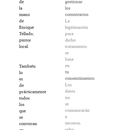
gestionar
de
los
la
comentarios
.
mano
La
de
legitimación
Enrique
para
Tellado,
dicho
pintor
tratamiento
local.
se
basa
en
También
tu
lo
consentimiento
.
es
Los
de
datos
prácticamente
no
todos
se
los
comunicarán
que
a
se
terceros,
convocan
salvo
en