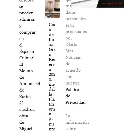
tus
se
datos
pueden
personales
admirar,
Cot
sean
y
o
procesados
comprar,
de
por
en
Im
Diario
az
el
Gra
Mas
Espacio
n
Noticias
Cultural
Res
de
erv
El
a
acuerdo
Molino
202
con
de
0,
nuestra
Almonacid
me
dal
Política
de
la
de
Zorita,
Pla
Privacidad
.
23
tin
um
cuadros,
y
La
obra
97
información
de
pu
sobre
Miguel
nto