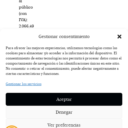
al
público
(con
IVA):
2.066,49
€
Gestionar consentimiento
euros
Para ofrecer las mejores experiencias, utilizamos tecnologías como las
cookies para almacenar y/o acceder a la información del dispositivo. El
F
I
T
X
Y
consentimiento de estas tecnologías nos permitirá procesar datos como el
a
n
i
-
o
AVISO
comportamiento de navegación o las identificaciones únicas en este sitio.
c
s
k
t
u
LEGAL
No consentir o retirar el consentimiento, puede afectar negativamente a
e
t
t
w
t
ciertas características y funciones.
b
a
o
i
u
o
g
k
t
b
POLÍTICA
Gestionar los servicios
o
r
t
e
DE
k
a
e
COOKIES
-
m
r
Aceptar
f
POLÍTICA DE
PRIVACIDAD
Denegar
NOSOTROS
Ver preferencias