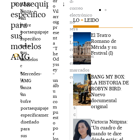
dr
de
portaequipajes
21
AMG
o
correo
N
Vil
lanza
específico
electrónico
arr
o
un
LO
+
LEIDO
oig
no
para
h
cofre
pr
será
a
portaequipajes
ese
sus
El Teatro
publicada.
nt
y
específico
Romano de
Los
a
modelos
c
para
Mérida y su
“T
campos
o
sus
Festival (I)
he
AMG
obligatorios
m
Od
modelos
están
yss
e
ey
marcados
n
Mercedes-
”
BANG MY BOX:
con
ta
un
AMG
LA HISTORIA DE
*
álb
ri
lanza
ROBYN BIRD.
u
o
Nuevo
un
m
Escribe
s
documental
cofre
co
aquí...
original
m
portaequipajes
pu
específicamente
est
Victoria Nitipina:
diseñado
o
“Un cuadro de
po
para
mando te dice
r
sus
los
dónde estás; el