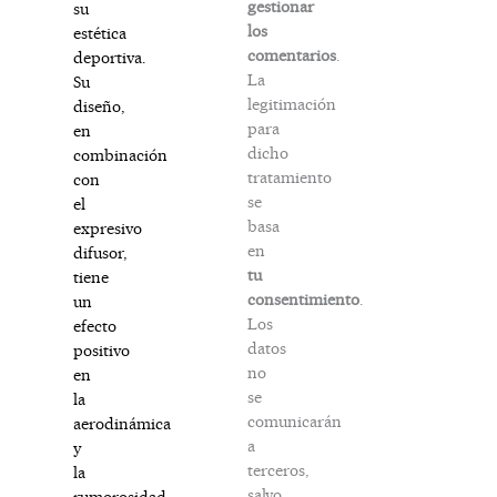
gestionar
su
los
estética
comentarios
.
deportiva.
La
Su
legitimación
diseño,
para
en
dicho
combinación
tratamiento
con
se
el
basa
expresivo
en
difusor,
tu
tiene
consentimiento
.
un
Los
efecto
datos
positivo
no
en
se
la
comunicarán
aerodinámica
a
y
terceros,
la
salvo
rumorosidad.