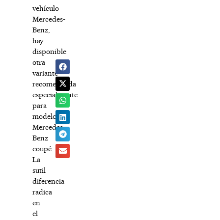
vehículo
Mercedes-
Benz,
hay
disponible
otra
variante
recomendada
especialmente
para
modelos
Mercedes-
Benz
coupé.
La
sutil
diferencia
radica
en
el