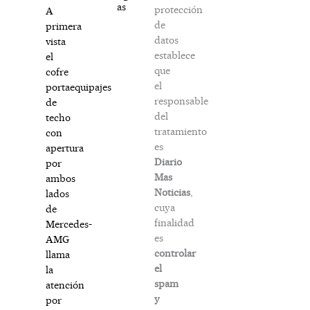
as
protección
A
de
primera
datos
vista
establece
el
que
cofre
el
portaequipajes
responsable
de
del
techo
tratamiento
con
es
apertura
Diario
por
Mas
ambos
Noticias
,
lados
cuya
de
finalidad
Mercedes-
es
AMG
controlar
llama
el
la
spam
atención
y
por