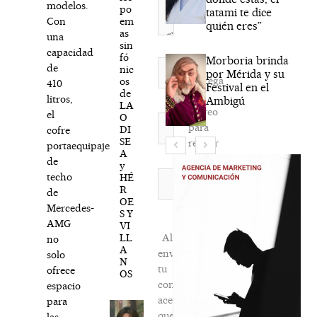
modelos.
po
tatami te dice
em
Con
quién eres”
as
una
sin
capacidad
fó
Morboria brinda
Nombre*
de
nic
por Mérida y su
Agréga
os
410
Festival en el
de
mi
litros,
Ambigú
LA
correo
el
O
Correo
para
DI
cofre
electrónico*
SE
recibir
portaequipajes
A
la
de
y
newsletter
Web
techo
HÉ
R
habitual
de
OE
Mercedes-
S Y
AMG
VI
LL
Al
no
A
enviar
solo
N
tu
ofrece
OS
comentario,
espacio
aceptas
para
que
las