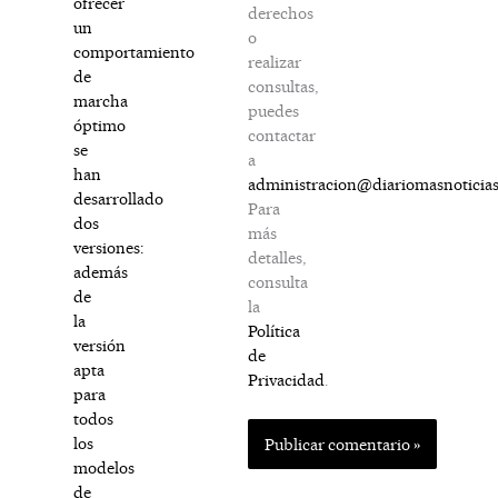
ofrecer
derechos
un
o
comportamiento
realizar
de
consultas,
marcha
puedes
óptimo
contactar
se
a
han
administracion@diariomasnoticia
desarrollado
Para
dos
más
versiones:
detalles,
además
consulta
de
la
la
Política
versión
de
apta
Privacidad
.
para
todos
los
modelos
de