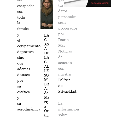
tus
escapadas
datos
con
personales
toda
sean
la
procesados
familia
por
y
LA
Diario
C
el
AS
Mas
equipamiento
A
Noticias
deportivo,
DE
de
LA
sino
C
acuerdo
que
AL
con
además
LE
nuestra
destaca
SO
M
Política
por
BR
de
su
A,
Privacidad
.
estética
de
Ma
y
rg
La
su
a
información
aerodinámica.
Or
sobre
tig