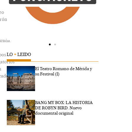
eo
trónico
icada.
LO
+
LEIDO
pos
gatorios
n
El Teatro Romano de Mérida y
su Festival (I)
cados
BANG MY BOX: LA HISTORIA
ibe
DE ROBYN BIRD. Nuevo
..
documental original