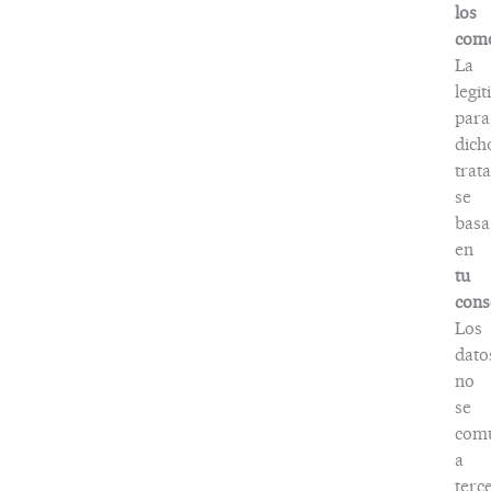
los
come
La
legi
para
dich
trat
se
basa
en
tu
cons
Los
dato
no
se
com
a
terc