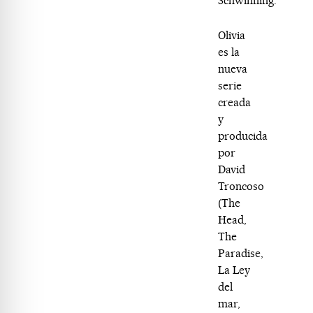
Schwinning.
Olivia
es la
nueva
serie
creada
y
producida
por
David
Troncoso
(The
Head,
The
Paradise,
La Ley
del
mar,