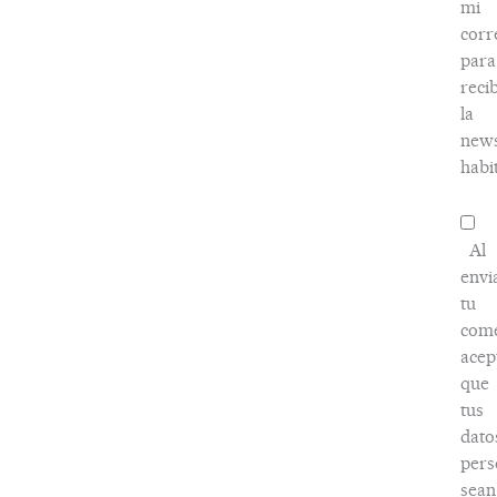
mi
corr
para
recib
la
news
habi
Al
envi
tu
come
acep
que
tus
dato
pers
sean