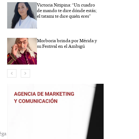
Victoria Nitipina: “Un cuadro
de mando te dice dónde estás;
el tatami te dice quién eres”
Morboria brinda por Mérida y
su Festival en el Ambigú
bre*
eo
trónico*
éga