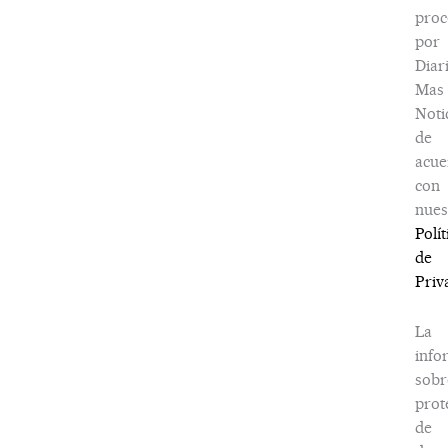
proc
por
Diar
Mas
Noti
de
acue
con
nues
Polít
de
Priv
La
info
sobr
prot
de