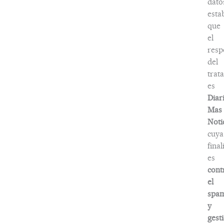
dato
esta
que
el
resp
del
trat
es
Diar
Mas
Noti
cuya
fina
es
cont
el
spa
y
gest