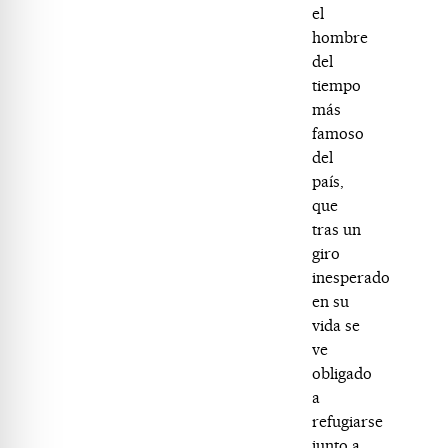
el
hombre
del
tiempo
más
famoso
del
país,
que
tras un
giro
inesperado
en su
vida se
ve
obligado
a
refugiarse
junto a