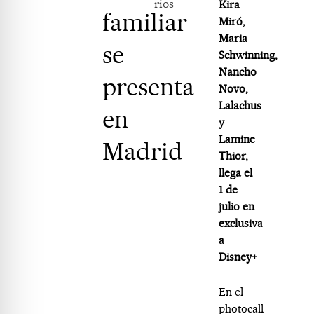
rios
Kira
familiar
Miró,
Maria
se
Schwinning,
Nancho
presenta
Novo,
Lalachus
en
y
Lamine
Madrid
Thior,
llega el
1 de
julio en
exclusiva
a
Disney+
En el
photocall