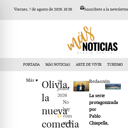
Ir
Viernes, 7 de agosto de 2026, 18:38
Suscríbete a la newslette
al
contenido
PORTADA
MÁS NOTICIAS
ARTE DE VIVIR
TURISMO
Más ♥
Olivia,
29
Redacción
junio,
la
2026
La serie
No
protagonizada
nueva
hay
por
com
Pablo
comedia
enta
Chiapella,