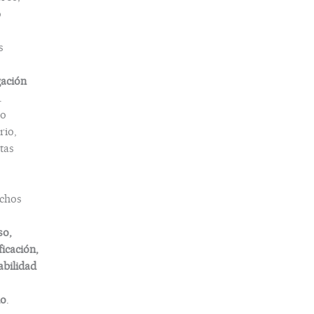
o
s
gación
.
o
rio,
tas
chos
so,
ficación,
abilidad
do
.