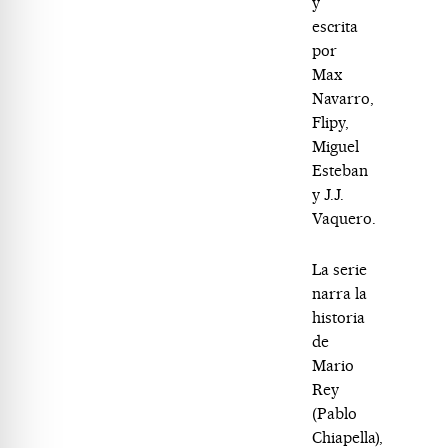
y
escrita
por
Max
Navarro,
Flipy,
Miguel
Esteban
y J.J.
Vaquero.
La serie
narra la
historia
de
Mario
Rey
(Pablo
Chiapella),