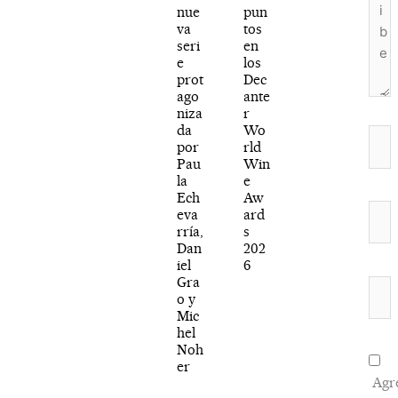
nue
pun
va
tos
seri
en
e
los
prot
Dec
ago
ante
niza
r
da
Wo
Nom
por
rld
Pau
Win
la
e
Ech
Aw
Corr
eva
ard
rría,
s
elec
Dan
202
iel
6
Gra
Web
o y
Mic
hel
Noh
er
Agr