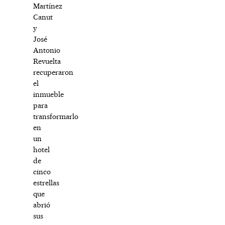
Martínez
Canut
y
José
Antonio
Revuelta
recuperaron
el
inmueble
para
transformarlo
en
un
hotel
de
cinco
estrellas
que
abrió
sus