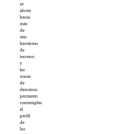
se
abren
hacia
más
de
seis
hectáreas
de
terreno;
y
las
zonas
de
descanso
permiten
contemplar
el
perfil
de
los