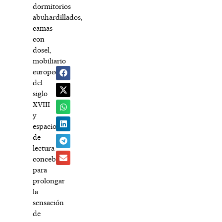
dormitorios
abuhardillados,
camas
con
dosel,
mobiliario
europeo
del
siglo
XVIII
y
espacios
de
lectura
concebidos
para
prolongar
la
sensación
de