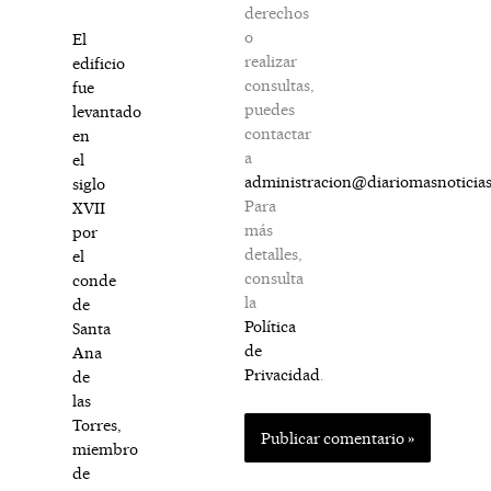
derechos
o
El
realizar
edificio
consultas,
fue
puedes
levantado
contactar
en
a
el
administracion@diariomasnoticia
siglo
Para
XVII
más
por
detalles,
el
consulta
conde
la
de
Política
Santa
de
Ana
Privacidad
.
de
las
Torres,
miembro
de