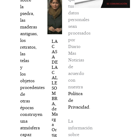
tus
la
datos
piedra,
personales
las
sean
maderas
procesados
antiguas,
por
los
LA
Diario
C
retratos,
AS
Mas
las
A
Noticias
telas
DE
de
LA
y
C
acuerdo
los
AL
con
objetos
LE
nuestra
procedentes
SO
M
Política
de
BR
de
otras
A,
Privacidad
.
épocas
de
Ma
construyen
rg
La
una
a
información
atmósfera
Or
sobre
capaz
tig