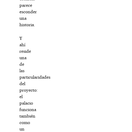
parece
esconder
una
historia.
Y
ahí
reside
una
de
las
particularidades
del
proyecto:
el
palacio
funciona
también
como
un