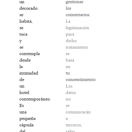
gestionar
un
los
decorado:
comentarios
.
se
La
habita,
legitimación
se
para
toca
dicho
y
tratamiento
se
se
contempla
basa
desde
en
la
tu
intimidad
consentimiento
.
de
Los
un
datos
hotel
no
contemporáneo.
se
Es
comunicarán
una
a
pequeña
terceros,
cápsula
salvo
del