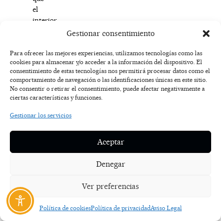
el
interior
permite
Gestionar consentimiento
seguir
disfrutando
Para ofrecer las mejores experiencias, utilizamos tecnologías como las
cookies para almacenar y/o acceder a la información del dispositivo. El
del
consentimiento de estas tecnologías nos permitirá procesar datos como el
agua
comportamiento de navegación o las identificaciones únicas en este sitio.
cuando
No consentir o retirar el consentimiento, puede afectar negativamente a
el
ciertas características y funciones.
clima
Gestionar los servicios
se
vuelve
más
Aceptar
íntimo.
En
Denegar
invierno,
el
Ver preferencias
contraste
entre
Política de cookies
Política de privacidad
Aviso Legal
la