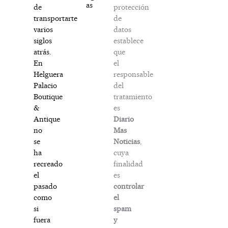
as
protección
de
de
transportarte
datos
varios
establece
siglos
que
atrás.
el
En
responsable
Helguera
del
Palacio
tratamiento
Boutique
es
&
Diario
Antique
Mas
no
Noticias
,
se
cuya
ha
finalidad
recreado
es
el
controlar
pasado
el
como
spam
si
y
fuera