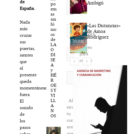
de
Ambigú
po
España.
em
as
sin
Nada
fó
«Las Distancias»
Nombre*
más
nic
de Ainoa
Agréga
os
cruzar
Rodríguez
de
mi
sus
LA
correo
puertas,
O
Correo
para
DI
sientes
electrónico*
SE
recibir
que
A
la
el
y
newsletter
Web
presente
HÉ
R
habitual
queda
OE
momentáneamente
S Y
fuera.
VI
LL
Al
El
A
enviar
sonido
N
tu
de
OS
comentario,
los
aceptas
pasos
que
sobre