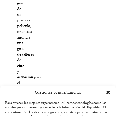
guion
de
su
primera
película,
mientras
anuncia
una
gira
de
talleres
de
cine
y
actuación
para
el
mercado
Gestionar consentimiento
hispano.
Para ofrecer las mejores experiencias, utilizamos tecnologías como las
cookies para almacenar y/o acceder a la información del dispositivo. El
F
I
T
X
Y
consentimiento de estas tecnologías nos permitirá procesar datos como el
a
n
i
-
o
AVISO