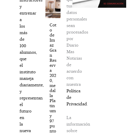
tus
y
datos
entrenar
personales
a
Cot
sean
los
o
procesados
más
de
por
de
Im
Diario
az
100
Gra
Mas
alumnos,
n
Noticias
que
Res
de
erv
el
a
acuerdo
instituto
202
con
maneja
0,
nuestra
diariamente,
me
dal
Política
y
la
de
representan
Pla
Privacidad
.
el
tin
um
futuro
y
La
en
97
información
la
pu
sobre
nueva
nto