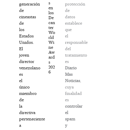
s
protección
generación
en
de
de
los
datos
cineastas
De
can
establece
de
ter
que
los
Wo
el
Estados
rld
responsable
Wi
Unidos.
ne
del
El
Aw
tratamiento
joven
ard
es
director
s
202
Diario
venezolano
6
Mas
es
Noticias
,
el
cuya
único
finalidad
miembro
es
de
controlar
la
el
directiva
spam
perteneciente
y
a