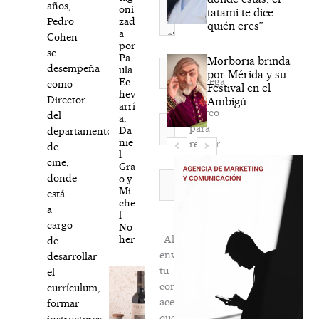
años,
oni
tatami te dice
zad
Pedro
quién eres”
a
Cohen
por
se
Pa
Morboria brinda
Nombre*
desempeña
ula
por Mérida y su
Agréga
Ec
como
Festival en el
hev
mi
Director
Ambigú
arrí
correo
del
a,
Correo
para
Da
departamento
electrónico*
nie
recibir
de
l
la
cine,
Gra
newsletter
Web
donde
o y
Mi
habitual
está
che
a
l
cargo
No
her
Al
de
enviar
desarrollar
tu
el
comentario,
currículum,
aceptas
formar
que
instructores