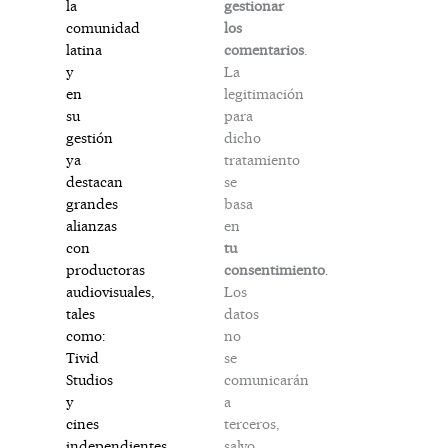
gestionar
la
los
comunidad
comentarios
.
latina
La
y
legitimación
en
para
su
dicho
gestión
tratamiento
ya
se
destacan
basa
grandes
en
alianzas
tu
con
consentimiento
.
productoras
Los
audiovisuales,
datos
tales
no
como:
se
Tivid
comunicarán
Studios
a
y
terceros,
cines
salvo
independientes