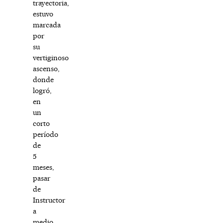
trayectoria,
estuvo
marcada
por
su
vertiginoso
ascenso,
donde
logró,
en
un
corto
período
de
5
meses,
pasar
de
Instructor
a
medio