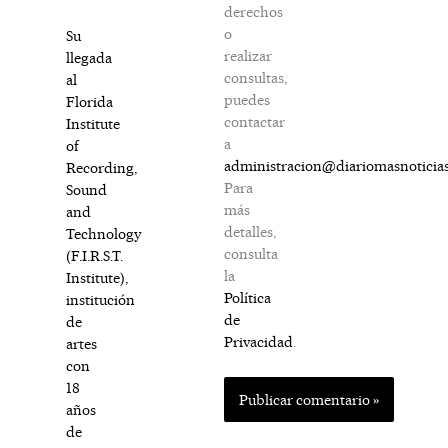
derechos
o
Su
realizar
llegada
consultas,
al
puedes
Florida
contactar
Institute
a
of
administracion@diariomasnoticia
Recording,
Para
Sound
más
and
detalles,
Technology
consulta
(F.I.R.S.T.
la
Institute),
Política
institución
de
de
Privacidad
.
artes
con
18
años
de