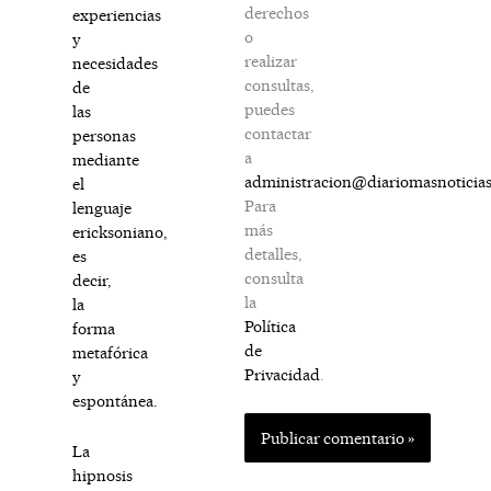
derechos
experiencias
o
y
realizar
necesidades
consultas,
de
puedes
las
contactar
personas
a
mediante
administracion@diariomasnoticia
el
Para
lenguaje
más
ericksoniano,
detalles,
es
consulta
decir,
la
la
Política
forma
de
metafórica
Privacidad
.
y
espontánea.
La
hipnosis