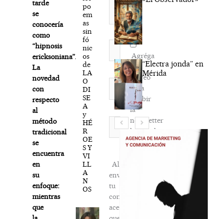
tarde
po
se
em
as
conocería
sin
como
fó
Nombre*
“hipnosis
nic
Agréga
os
ericksoniana”.
“Electra jonda” en
de
mi
La
LA
Mérida
correo
novedad
O
Correo
para
con
DI
electrónico*
SE
recibir
respecto
A
la
al
y
newsletter
Web
método
HÉ
R
habitual
tradicional
OE
se
S Y
encuentra
VI
LL
Al
en
A
enviar
su
N
tu
enfoque:
OS
comentario,
mientras
aceptas
que
que
la