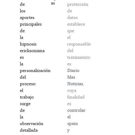
as
protección
de
de
los
datos
aportes
establece
principales
que
de
el
la
responsable
hipnosis
del
ericksoniana
tratamiento
es
es
la
Diario
personalización
Mas
del
Noticias
,
proceso:
cuya
el
finalidad
trabajo
es
surge
controlar
de
el
la
spam
observación
y
detallada