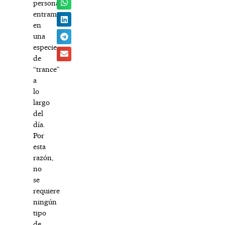
personas
entramos
en
una
especie
de
“trance”
a
lo
largo
del
día.
Por
esta
razón,
no
se
requiere
ningún
tipo
de