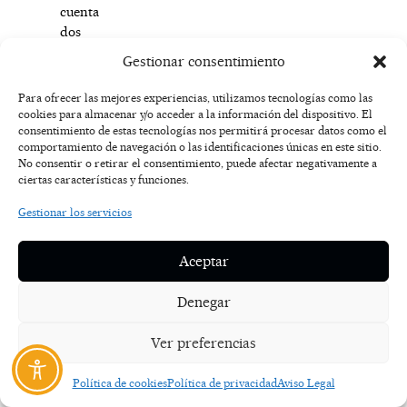
cuenta
dos
aspectos
Gestionar consentimiento
fundamentales:
en
Para ofrecer las mejores experiencias, utilizamos tecnologías como las
primer
cookies para almacenar y/o acceder a la información del dispositivo. El
consentimiento de estas tecnologías nos permitirá procesar datos como el
lugar,
comportamiento de navegación o las identificaciones únicas en este sitio.
debe
No consentir o retirar el consentimiento, puede afectar negativamente a
ser
ciertas características y funciones.
practicada
por
Gestionar los servicios
un
profesional
Aceptar
que
tenga
Denegar
una
amplia
Ver preferencias
experiencia
y
Política de cookies
Política de privacidad
Aviso Legal
que