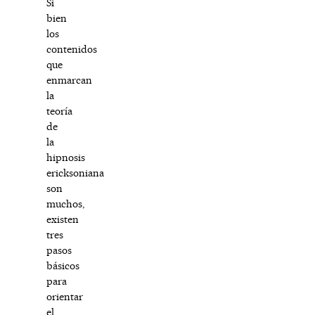
Si
bien
los
contenidos
que
enmarcan
la
teoría
de
la
hipnosis
ericksoniana
son
muchos,
existen
tres
pasos
básicos
para
orientar
el