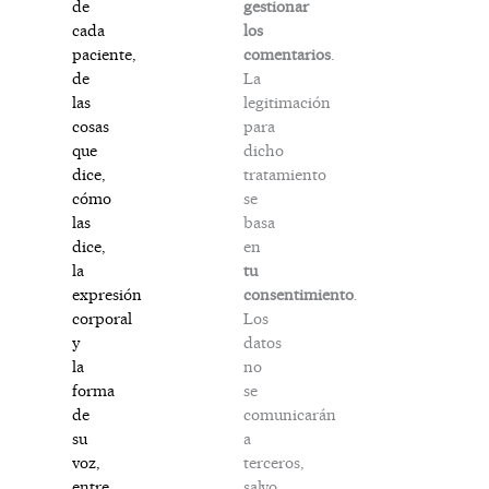
gestionar
de
los
cada
comentarios
.
paciente,
La
de
legitimación
las
para
cosas
dicho
que
tratamiento
dice,
se
cómo
basa
las
en
dice,
tu
la
consentimiento
.
expresión
Los
corporal
datos
y
no
la
se
forma
comunicarán
de
a
su
terceros,
voz,
salvo
entre