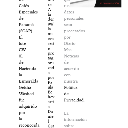
re
tus
Cafés
‘A
datos
Especiales
la
personales
de
der
iva’,
sean
Panamá
la
procesados
(SCAP).
nu
por
El
eva
Diario
seri
lote
e
Mas
GW-
pro
Noticias
01
tag
de
de
oni
zad
acuerdo
Hacienda
a
con
la
por
nuestra
Esmeralda
Pa
ula
Política
Geisha
Ec
de
Washed
hev
Privacidad
.
fue
arrí
adquirido
a,
Da
por
La
nie
la
información
l
reconocida
sobre
Gra