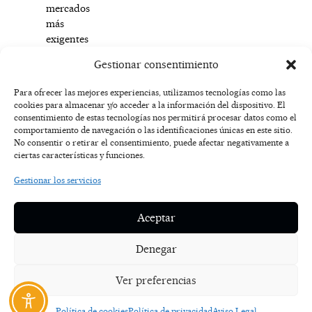
mercados
más
exigentes
del
Gestionar consentimiento
mundo.
Para ofrecer las mejores experiencias, utilizamos tecnologías como las
cookies para almacenar y/o acceder a la información del dispositivo. El
F
I
T
X
Y
consentimiento de estas tecnologías nos permitirá procesar datos como el
a
n
i
-
o
AVISO
comportamiento de navegación o las identificaciones únicas en este sitio.
c
s
k
t
u
LEGAL
No consentir o retirar el consentimiento, puede afectar negativamente a
e
t
t
w
t
ciertas características y funciones.
b
a
o
i
u
o
g
k
t
b
POLÍTICA
Gestionar los servicios
o
r
t
e
DE
k
a
e
COOKIES
-
m
r
Aceptar
f
POLÍTICA DE
PRIVACIDAD
Denegar
NOSOTROS
Ver preferencias
CONTACTO
Política de cookies
Política de privacidad
Aviso Legal