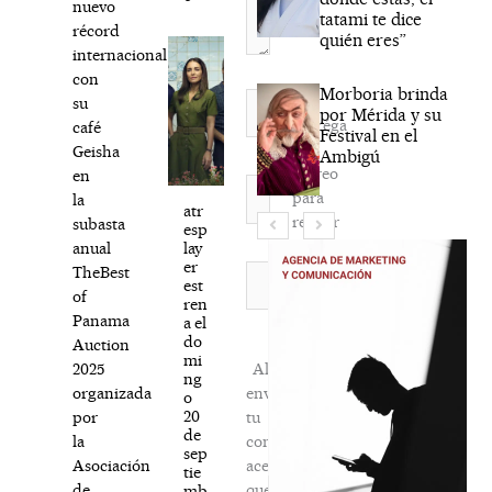
nuevo
tatami te dice
récord
quién eres”
internacional
con
Morboria brinda
Nombre*
su
por Mérida y su
Agréga
café
Festival en el
mi
Geisha
Ambigú
correo
en
Correo
para
la
electrónico*
atr
recibir
subasta
esp
la
lay
anual
er
newsletter
Web
TheBest
est
habitual
of
ren
Panama
a el
do
Auction
mi
Al
2025
ng
enviar
organizada
o
20
tu
por
de
comentario,
la
sep
aceptas
Asociación
tie
que
de
mb