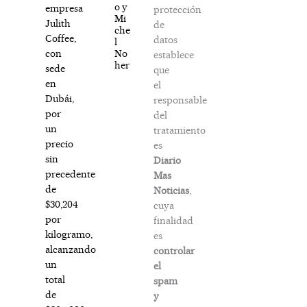
o y
empresa
protección
Mi
Julith
de
che
Coffee,
datos
l
No
con
establece
her
sede
que
en
el
Dubái,
responsable
por
del
un
tratamiento
precio
es
sin
Diario
precedente
Mas
de
Noticias
,
$30,204
cuya
por
finalidad
kilogramo,
es
alcanzando
controlar
un
el
total
spam
de
y