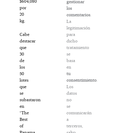
$604,080
gestionar
por
los
20
comentarios
.
kg.
La
legitimación
para
Cabe
dicho
destacar
tratamiento
que
se
30
basa
de
en
los
tu
50
consentimiento
.
lotes
Los
que
datos
se
no
subastaron
se
en
comunicarán
“The
a
Best
terceros,
of
salvo
Panama