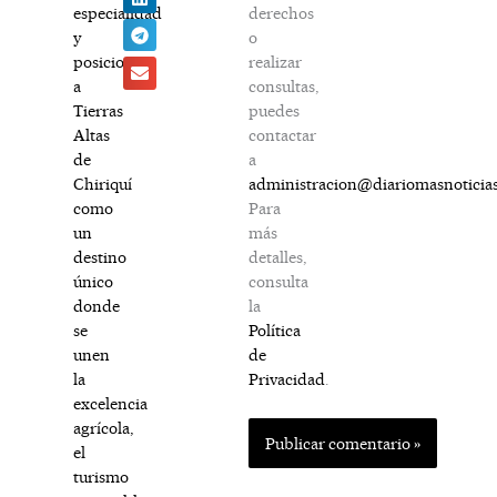
derechos
especialidad
o
y
realizar
posiciona
consultas,
a
puedes
Tierras
contactar
Altas
a
de
administracion@diariomasnoticia
Chiriquí
Para
como
más
un
detalles,
destino
consulta
único
la
donde
Política
se
de
unen
Privacidad
.
la
excelencia
agrícola,
el
turismo