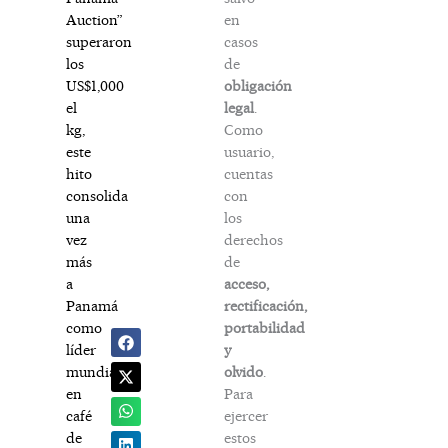
en
Auction”
casos
superaron
de
los
obligación
US$1,000
legal
.
el
Como
kg,
usuario,
este
cuentas
hito
con
consolida
los
una
derechos
vez
de
más
acceso,
a
rectificación,
Panamá
portabilidad
como
y
líder
olvido
.
mundial
Para
en
ejercer
café
estos
de