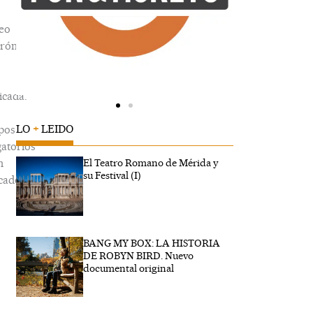
eo
trónico
icada.
LO
+
LEIDO
pos
gatorios
n
El Teatro Romano de Mérida y
su Festival (I)
cados
BANG MY BOX: LA HISTORIA
ibe
DE ROBYN BIRD. Nuevo
..
documental original