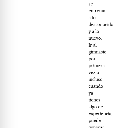
se
enfrenta
a lo
desconocido
y a lo
nuevo.
Ir al
gimnasio
por
primera
vez o
incluso
cuando
ya
tienes
algo de
experiencia,
puede
generar