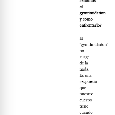
sentimos
el
gymtimidation
y cómo
enfrentarlo?
El
“gymtimidation”
no
surge
de la
nada.
Es una
respuesta
que
nuestro
cuerpo
tiene
cuando