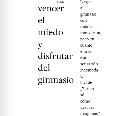
rios
Llegas
vencer
al
gimnasio
el
con
toda la
miedo
motivación,
pero en
y
cuanto
entras,
disfrutar
esa
sensación
del
incomoda
te
gimnasio
invade.
¿Y si no
sé
cómo
usar las
máquinas?