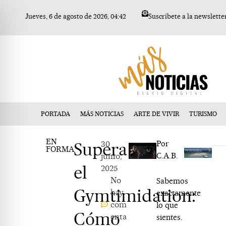
Ir
Jueves, 6 de agosto de 2026, 04:42
Suscríbete a la newslette
al
contenido
PORTADA
MÁS NOTICIAS
ARTE DE VIVIR
TURISMO
EN
Supera
30
Por
FORMA
junio,
C.A.B.
el
2025
No
Sabemos
Gymtimidation:
hay
exactamente
com
lo que
Cómo
enta
sientes.