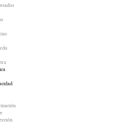
esados
io
cias
erdo
tra
ica
acidad
.
rmación
e
ección