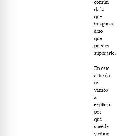
común
de lo
que
imaginas,
sino
que
puedes
superarlo.
En este
artículo
te
vamos
a
explicar
por
qué
sucede
y cómo