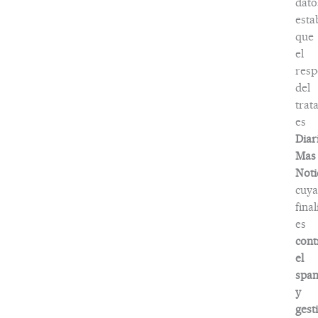
dato
esta
que
el
resp
del
trat
es
Diar
Mas
Noti
cuya
fina
es
cont
el
spa
y
gest