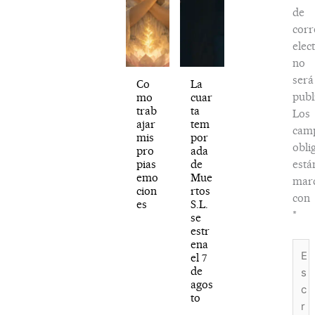
de
corr
elec
no
será
Co
La
publ
mo
cuar
trab
ta
Los
ajar
tem
cam
mis
por
obli
pro
ada
pias
de
está
emo
Mue
mar
cion
rtos
con
es
S.L.
*
se
estr
ena
Escr
el 7
aquí.
de
agos
to