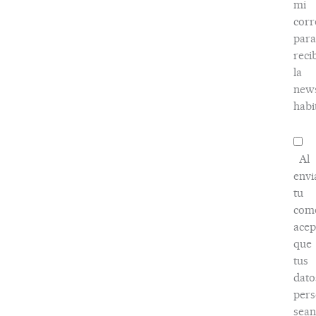
mi
corr
para
reci
la
news
habi
Al
envi
tu
come
acep
que
tus
dato
pers
sean