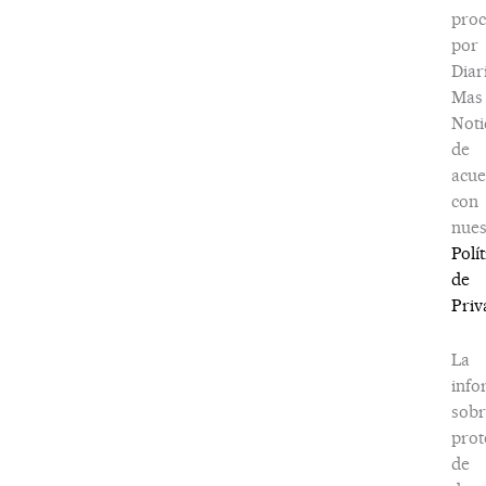
proc
por
Diar
Mas
Noti
de
acu
con
nues
Polít
de
Priv
La
info
sobr
prot
de