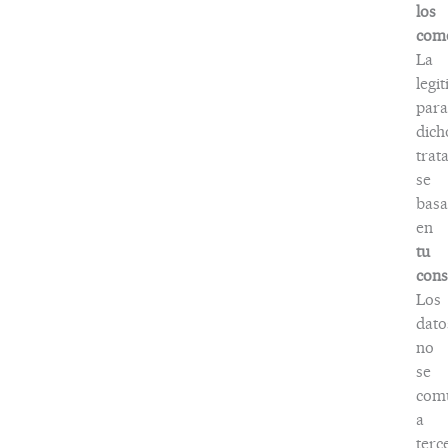
los
come
La
legi
para
dich
trat
se
basa
en
tu
cons
Los
dato
no
se
com
a
terc