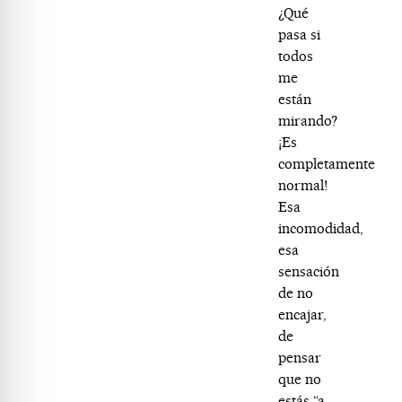
¿Qué
pasa si
todos
me
están
mirando?
¡Es
completamente
normal!
Esa
incomodidad,
esa
sensación
de no
encajar,
de
pensar
que no
estás “a