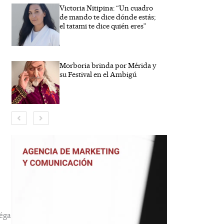
Victoria Nitipina: “Un cuadro
de mando te dice dónde estás;
el tatami te dice quién eres”
Morboria brinda por Mérida y
su Festival en el Ambigú
bre*
eo
trónico*
éga