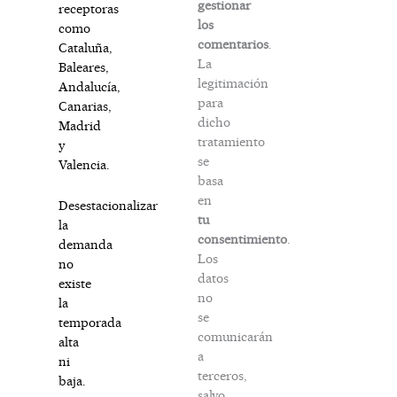
gestionar
receptoras
los
como
comentarios
.
Cataluña,
La
Baleares,
legitimación
Andalucía,
para
Canarias,
dicho
Madrid
tratamiento
y
se
Valencia.
basa
en
Desestacionalizar
tu
la
consentimiento
.
demanda
Los
no
datos
existe
no
la
se
temporada
comunicarán
alta
a
ni
terceros,
baja.
salvo