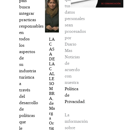
país
tus
busca
datos
integrar
personales
practicas
sean
responsables
procesados
en
por
todos
LA
Diario
C
los
AS
Mas
aspectos
A
Noticias
de
DE
de
LA
su
C
acuerdo
industria
AL
con
turística
LE
nuestra
SO
a
M
Política
través
BR
de
del
A,
Privacidad
.
desarrollo
de
Ma
de
rg
La
políticas
a
información
que
Or
sobre
tig
le