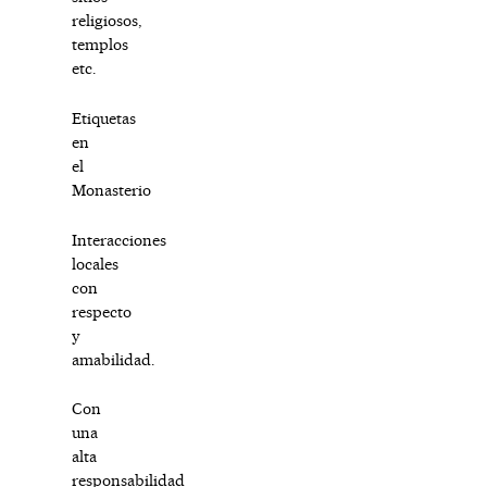
religiosos,
templos
etc.
Etiquetas
en
el
Monasterio
Interacciones
locales
con
respecto
y
amabilidad.
Con
una
alta
responsabilidad