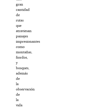
gran
cantidad
de
rutas
que
atraviesan
paisajes
impresionantes
como
montañas,
fiordos,
y
bosques,
además
de
la
observación
de
la
vida