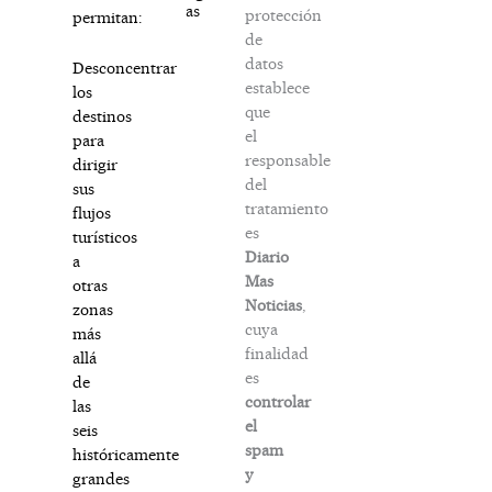
as
protección
permitan:
de
datos
Desconcentrar
establece
los
que
destinos
el
para
responsable
dirigir
del
sus
tratamiento
flujos
es
turísticos
Diario
a
Mas
otras
Noticias
,
zonas
cuya
más
finalidad
allá
es
de
controlar
las
el
seis
spam
históricamente
y
grandes