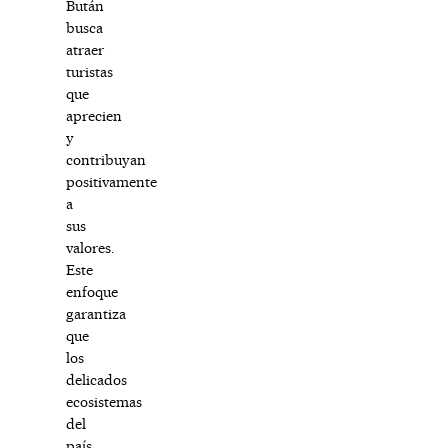
Bután
busca
atraer
turistas
que
aprecien
y
contribuyan
positivamente
a
sus
valores.
Este
enfoque
garantiza
que
los
delicados
ecosistemas
del
país,