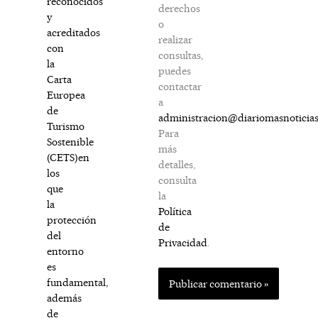
reconocidos
derechos
y
o
acreditados
realizar
con
consultas,
la
puedes
Carta
contactar
Europea
a
de
administracion@diariomasnoticia
Turismo
Para
Sostenible
más
(CETS)en
detalles,
los
consulta
que
la
la
Política
protección
de
del
Privacidad
.
entorno
es
fundamental,
además
de