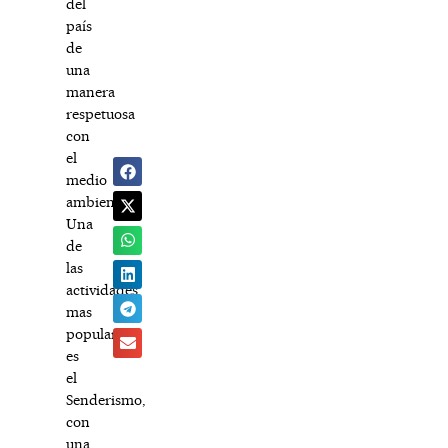
del
país
de
una
manera
respetuosa
con
el
medio
ambiente.
Una
de
las
actividades
mas
popular
es
el
Senderismo,
con
una