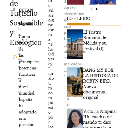
dr
de
de
2
-
o
correo
6
Vil
BUTAN
Turismo
electrónico
arr
N
LO
+
LEIDO
oig
no
Sostenible
o
España
pr
será
h
ese
y
El Teatro
publicada.
nt
a
Como
Romano de
Los
a
Ecológico
y
Mérida y su
una
“T
campos
c
Festival (I)
he
de
obligatorios
o
Od
las
están
yss
m
principales
ey
marcados
e
potencias
”
BANG MY BOX:
con
n
un
turísticas
LA HISTORIA DE
*
álb
ta
a
ROBYN BIRD.
u
ri
Nuevo
nivel
m
Escribe
o
documental
co
mundial,
aquí...
original
m
s
España
pu
ha
est
Victoria Nitipina:
adoptado
o
“Un cuadro de
po
una
mando te dice
r
posición
los
dónde estás; el