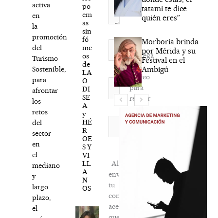
activa
po
tatami te dice
em
en
quién eres”
as
la
sin
promoción
fó
Morboria brinda
Nombre*
nic
del
por Mérida y su
Agréga
os
Turismo
Festival en el
de
mi
Ambigú
Sostenible,
LA
correo
para
O
Correo
para
DI
afrontar
electrónico*
SE
recibir
los
A
la
retos
y
newsletter
Web
HÉ
del
R
habitual
sector
OE
en
S Y
el
VI
LL
Al
mediano
A
enviar
y
N
tu
largo
OS
comentario,
plazo,
aceptas
el
que