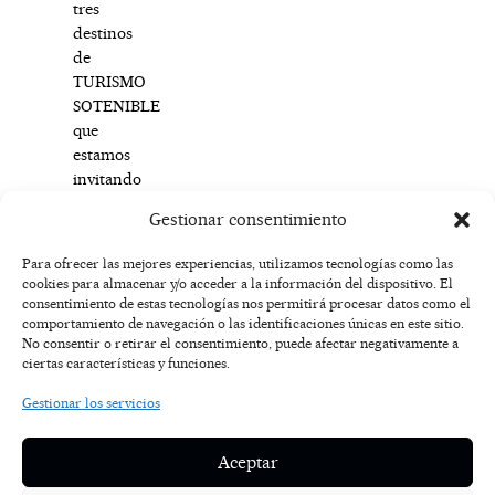
tres
destinos
de
TURISMO
SOTENIBLE
que
estamos
invitando
a
Gestionar consentimiento
conocer.
Para ofrecer las mejores experiencias, utilizamos tecnologías como las
cookies para almacenar y/o acceder a la información del dispositivo. El
F
I
T
X
Y
consentimiento de estas tecnologías nos permitirá procesar datos como el
a
n
i
-
o
AVISO
comportamiento de navegación o las identificaciones únicas en este sitio.
c
s
k
t
u
LEGAL
No consentir o retirar el consentimiento, puede afectar negativamente a
e
t
t
w
t
ciertas características y funciones.
b
a
o
i
u
o
g
k
t
b
POLÍTICA
Gestionar los servicios
o
r
t
e
DE
k
a
e
COOKIES
-
m
r
Aceptar
f
POLÍTICA DE