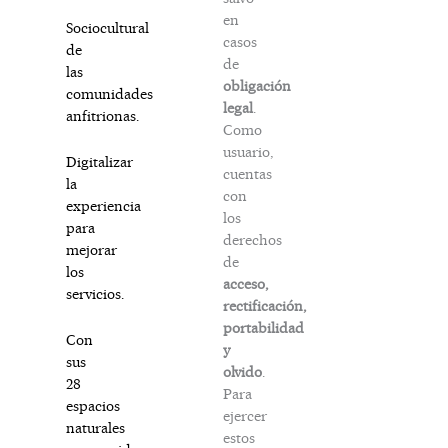
en
Sociocultural
casos
de
de
las
obligación
comunidades
legal
.
anfitrionas.
Como
usuario,
Digitalizar
cuentas
la
con
experiencia
los
para
derechos
mejorar
de
los
acceso,
servicios.
rectificación,
portabilidad
Con
y
sus
olvido
.
28
Para
espacios
ejercer
naturales
estos