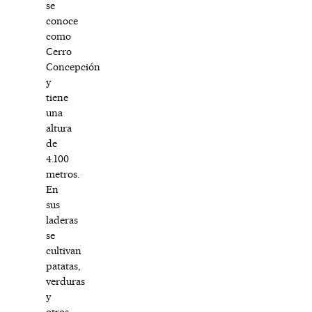
se
conoce
como
Cerro
Concepción
y
tiene
una
altura
de
4.100
metros.
En
sus
laderas
se
cultivan
patatas,
verduras
y
otros