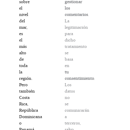
gestionar
sobre
los
el
comentarios
.
nivel
La
del
legitimación
mar,
para
es
dicho
el
tratamiento
más
se
alto
basa
de
en
toda
tu
la
consentimiento
.
región.
Los
Pero
datos
también
no
Costa
se
Rica,
comunicarán
República
a
Dominicana
terceros,
o
salvo
Panamá