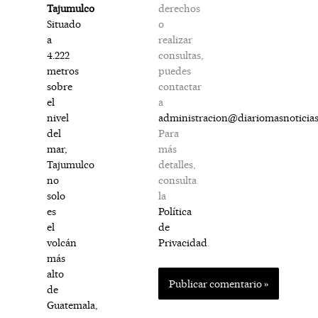
derechos
Tajumulco
o
Situado
realizar
a
consultas,
4.222
puedes
metros
contactar
sobre
a
el
administracion@diariomasnoticia
nivel
Para
del
más
mar,
detalles,
Tajumulco
consulta
no
la
solo
Política
es
de
el
Privacidad
.
volcán
más
alto
de
Guatemala,