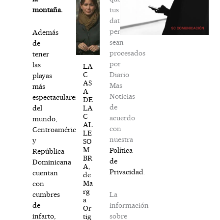
tus
montaña.
datos
personales
Además
sean
de
procesados
tener
por
las
LA
Diario
C
playas
AS
Mas
más
A
Noticias
espectaculares
DE
de
LA
del
C
acuerdo
mundo,
AL
con
Centroamérica
LE
nuestra
y
SO
M
Política
República
BR
de
Dominicana
A,
Privacidad
.
cuentan
de
Ma
con
rg
La
cumbres
a
información
de
Or
sobre
infarto,
tig