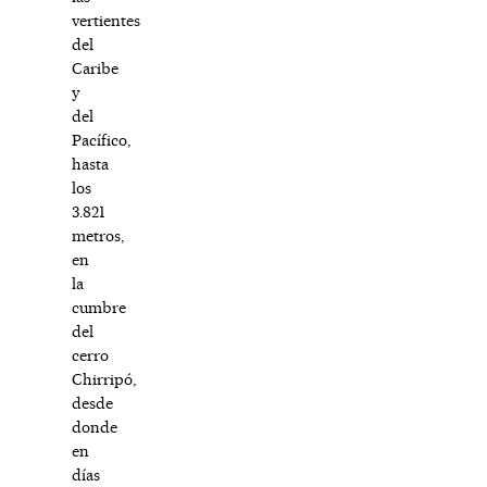
vertientes
del
Caribe
y
del
Pacífico,
hasta
los
3.821
metros,
en
la
cumbre
del
cerro
Chirripó,
desde
donde
en
días