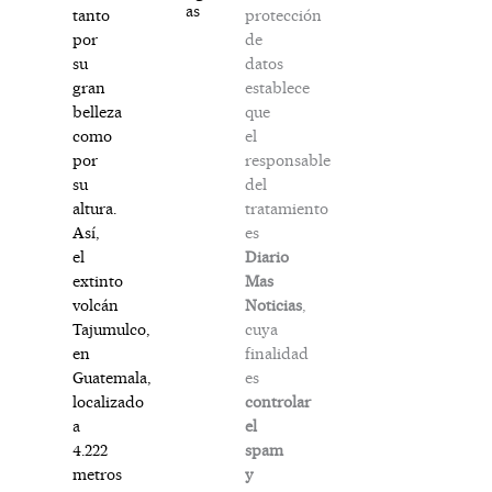
as
protección
tanto
de
por
datos
su
establece
gran
que
belleza
el
como
responsable
por
del
su
tratamiento
altura.
es
Así,
Diario
el
Mas
extinto
Noticias
,
volcán
cuya
Tajumulco,
finalidad
en
es
Guatemala,
controlar
localizado
el
a
spam
4.222
y
metros