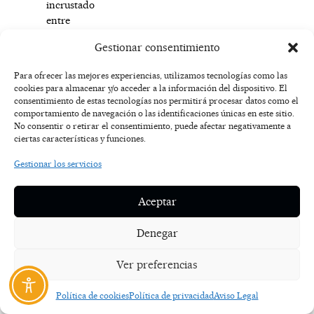
incrustado
entre
dos
Gestionar consentimiento
parques
nacionales,
Para ofrecer las mejores experiencias, utilizamos tecnologías como las
el
cookies para almacenar y/o acceder a la información del dispositivo. El
Parque
consentimiento de estas tecnologías nos permitirá procesar datos como el
Nacional
comportamiento de navegación o las identificaciones únicas en este sitio.
No consentir o retirar el consentimiento, puede afectar negativamente a
Armando
ciertas características y funciones.
Bermúdez
y
Gestionar los servicios
el
Parque
Aceptar
Nacional
José
Denegar
del
Carmen
Ver preferencias
Ramírez,
y
Política de cookies
Política de privacidad
Aviso Legal
se
puede