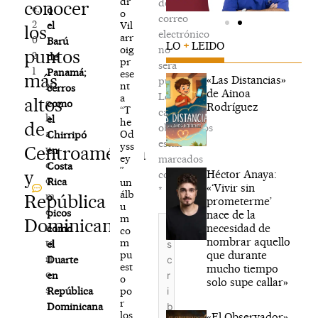
dr
de
conocer
e,
o
o
correo
2
Vil
el
los
electrónico
arr
0
Barú
LO
+
LEIDO
oig
no
puntos
2
de
pr
será
1
Panamá;
ese
más
«Las Distancias»
publicada.
nt
N
cerros
de Ainoa
Los
a
altos
o
como
Rodríguez
“T
campos
h
el
he
de
obligatorios
a
Od
Chirripó
están
yss
Centroamérica
y
en
ey
marcados
c
Costa
”
y
Héctor Anaya:
con
o
Rica
un
«‘Vivir sin
*
álb
m
República
o
prometerme’
u
e
picos
nace de la
m
Escribe
Dominicana
n
necesidad de
como
co
aquí...
nombrar aquello
m
ta
el
que durante
pu
ri
Duarte
est
mucho tiempo
o
en
o
solo supe callar»
s
po
República
r
Dominicana
los
«El Observador»