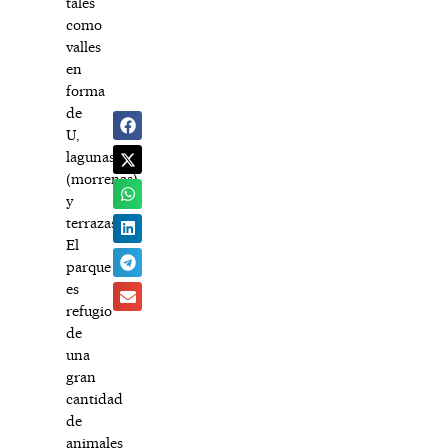
tales
como
valles
en
forma
de
U,
lagunas
(morrenas)
y
terrazas.
El
parque
es
refugio
de
una
gran
cantidad
de
animales