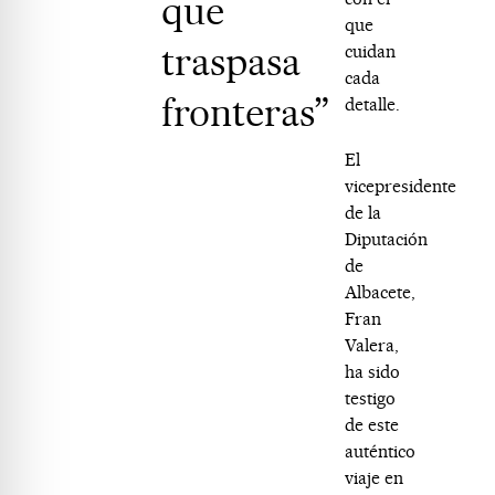
que
que
traspasa
cuidan
cada
fronteras”
detalle.
El
vicepresidente
de la
Diputación
de
Albacete,
Fran
Valera,
ha sido
testigo
de este
auténtico
viaje en