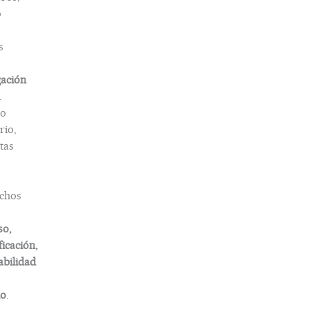
o
s
gación
.
o
rio,
tas
chos
so,
ficación,
abilidad
do
.