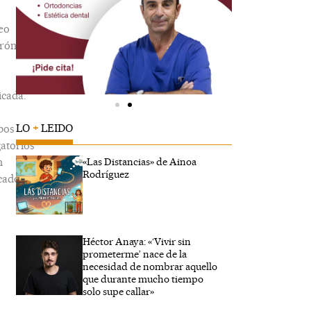
eo
trónico
icada.
LO
+
LEIDO
pos
gatorios
n
«Las Distancias» de Ainoa
Rodríguez
cados
Héctor Anaya: «‘Vivir sin
ibe
prometerme’ nace de la
..
necesidad de nombrar aquello
que durante mucho tiempo
solo supe callar»