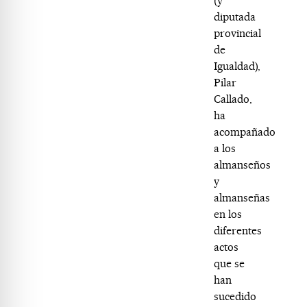
(y
diputada
provincial
de
Igualdad),
Pilar
Callado,
ha
acompañado
a los
almanseños
y
almanseñas
en los
diferentes
actos
que se
han
sucedido