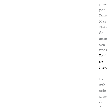
proc
por
Diar
Mas
Noti
de
acue
con
nues
Polít
de
Priv
La
info
sobr
prot
de