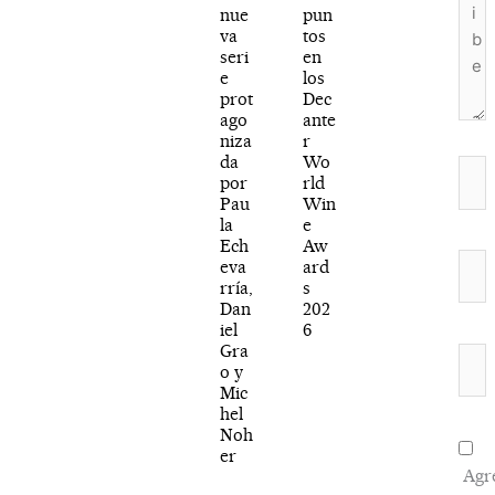
nue
pun
va
tos
seri
en
e
los
prot
Dec
ago
ante
niza
r
da
Wo
Nom
por
rld
Pau
Win
la
e
Ech
Aw
Corr
eva
ard
rría,
s
elec
Dan
202
iel
6
Gra
Web
o y
Mic
hel
Noh
er
Agr