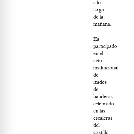
a lo
largo
de la
mañana.
Ha
participado
en el
acto
institucional
de
izados
de
banderas
celebrado
en las
escaleras
del
Castillo