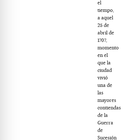
el
tiempo,
a aquel
25 de
abril de
1707,
momento
en el
que la
ciudad
vivió
una de
las
mayores
contiendas
de la
Guerra
de
Sucesión