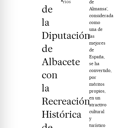
rios
de
de
Almansa’,
considerada
la
como
una de
Diputación
las
mejores
de
de
España,
Albacete
se ha
convertido,
con
por
méritos
la
propios,
Recreación
en un
atractivo
Histórica
cultural
y
de
turístico