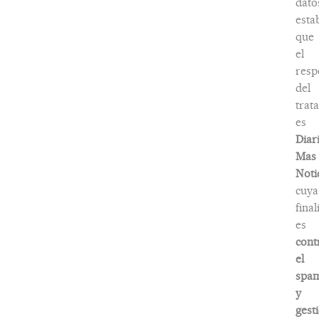
dato
esta
que
el
resp
del
trat
es
Diar
Mas
Noti
cuya
fina
es
cont
el
spa
y
gest