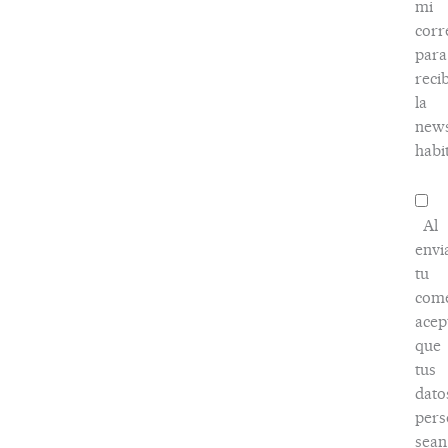
mi
corr
para
recib
la
news
habi
Al
envi
tu
come
acep
que
tus
dato
pers
sean