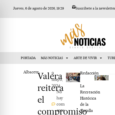
Ir
Jueves, 6 de agosto de 2026, 19:29
Suscríbete a la newslette
al
contenido
PORTADA
MÁS NOTICIAS
ARTE DE VIVIR
TUR
Albacete
Valera
9
Redacción
mayo,
reitera
2024
La
No
Recreación
el
hay
Histórica
com
de la
compromiso
enta
‘Batalla