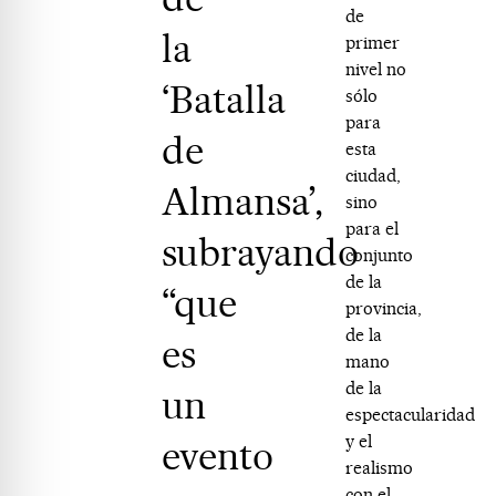
de
la
primer
nivel no
‘Batalla
sólo
para
de
esta
ciudad,
Almansa’,
sino
para el
subrayando
conjunto
de la
“que
provincia,
de la
es
mano
de la
un
espectacularidad
y el
evento
realismo
con el