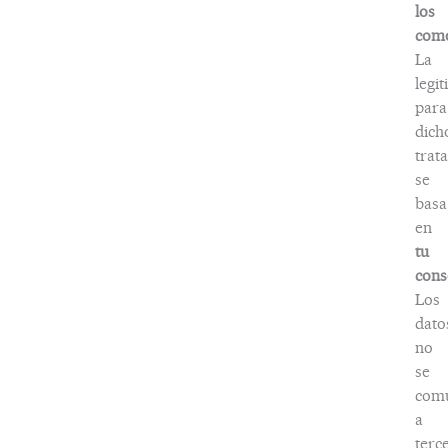
los
come
La
legi
para
dich
trat
se
basa
en
tu
cons
Los
dato
no
se
com
a
terc