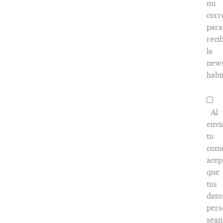
mi
corr
para
recib
la
news
habi
Al
envi
tu
come
acep
que
tus
dato
pers
sean