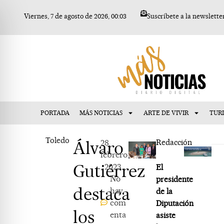
Ir
Viernes, 7 de agosto de 2026, 00:03
Suscríbete a la newslette
al
contenido
PORTADA
MÁS NOTICIAS
ARTE DE VIVIR
TUR
Toledo
Álvaro
28
Redacción
febrero
Gutiérrez
, 2023
El
No
presidente
destaca
hay
de la
com
Diputación
los
enta
asiste