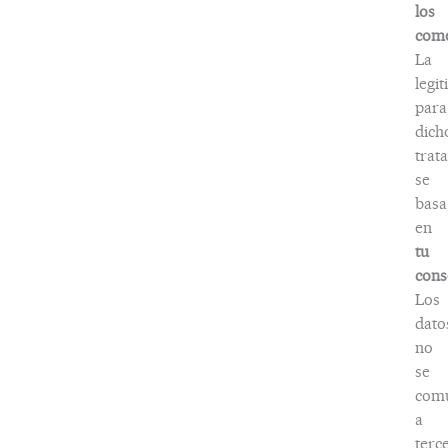
los
come
La
legi
para
dich
trat
se
basa
en
tu
cons
Los
dato
no
se
com
a
terc