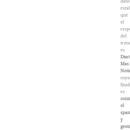
dato
esta
que
el
resp
del
trat
es
Diar
Mas
Noti
cuya
fina
es
cont
el
spa
y
gest