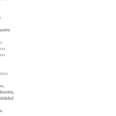
o
s
gación
.
o
rio,
tas
chos
so,
ficación,
abilidad
do
.