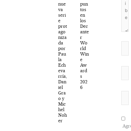
nue
pun
va
tos
seri
en
e
los
prot
Dec
ago
ante
niza
r
da
Wo
Nom
por
rld
Pau
Win
la
e
Ech
Aw
Corr
eva
ard
rría,
s
elec
Dan
202
iel
6
Gra
Web
o y
Mic
hel
Noh
er
Agr