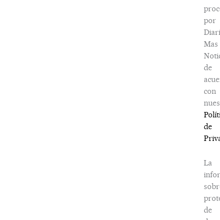
proc
por
Diar
Mas
Noti
de
acue
con
nues
Polít
de
Priv
La
info
sobr
prot
de