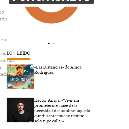
eo
trónico
icada.
LO
+
LEIDO
pos
gatorios
n
«Las Distancias» de Ainoa
Rodríguez
cados
Héctor Anaya: «‘Vivir sin
ibe
prometerme’ nace de la
..
necesidad de nombrar aquello
que durante mucho tiempo
solo supe callar»