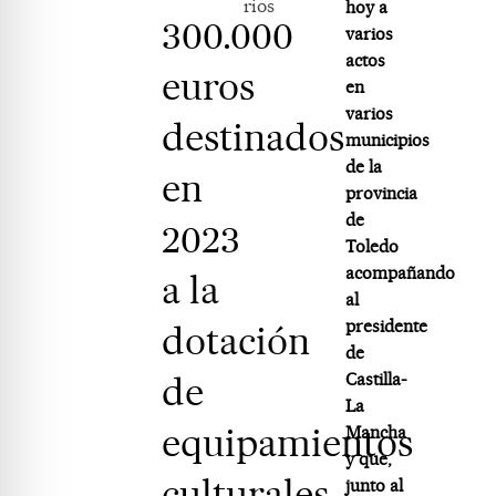
rios
hoy a
300.000
varios
actos
euros
en
varios
destinados
municipios
de la
en
provincia
de
2023
Toledo
acompañando
a la
al
presidente
dotación
de
de
Castilla-
La
equipamientos
Mancha
y que,
culturales
junto al