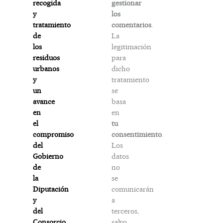
gestionar
recogida
los
y
comentarios
.
tratamiento
La
de
legitimación
los
para
residuos
dicho
urbanos
tratamiento
y
se
un
basa
avance
en
en
tu
el
consentimiento
.
compromiso
Los
del
datos
Gobierno
no
de
se
la
comunicarán
Diputación
a
y
terceros,
del
salvo
Consorcio