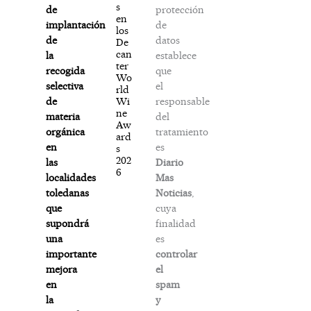
s
protección
de
en
de
implantación
los
datos
de
De
can
establece
la
ter
que
recogida
Wo
el
selectiva
rld
responsable
Wi
de
ne
del
materia
Aw
tratamiento
orgánica
ard
es
en
s
202
Diario
las
6
Mas
localidades
Noticias
,
toledanas
cuya
que
finalidad
supondrá
es
una
controlar
importante
el
mejora
spam
en
y
la