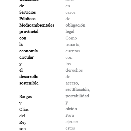
en
de
casos
Servicios
de
Públicos
obligación
Medioambientales
legal
.
provincial
Como
con
usuario,
la
cuentas
economía
con
circular
los
y
derechos
el
de
desarrollo
acceso,
sostenible.
rectificación,
portabilidad
Bargas
y
y
olvido
.
Olías
Para
del
ejercer
Rey
estos
son