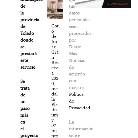
tus
de
datos
la
personales
provincia
Cot
sean
de
o
procesados
Toledo
de
por
donde
Im
Diario
az
se
Gra
Mas
prestará
n
Noticias
este
Res
de
servicio.
erv
a
acuerdo
202
con
Se
0,
nuestra
trata
me
dal
Política
de
la
de
un
Pla
Privacidad
.
paso
tin
um
más
y
La
en
97
información
el
pu
sobre
proyecto
nto