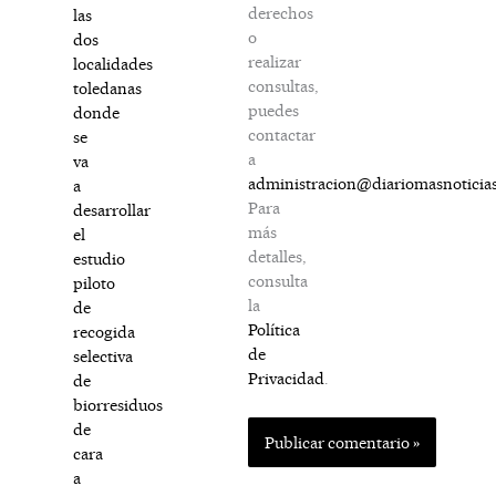
derechos
las
o
dos
realizar
localidades
consultas,
toledanas
puedes
donde
contactar
se
a
va
administracion@diariomasnoticia
a
Para
desarrollar
más
el
detalles,
estudio
consulta
piloto
la
de
Política
recogida
de
selectiva
Privacidad
.
de
biorresiduos
de
cara
a