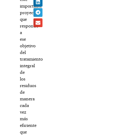
importante
proyecto
que
responde
a
ese
objetivo
del
tratamiento
integral
de
los
residuos
de
manera
cada
vez
más
eficiente
que