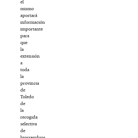
el
mismo
aportará
información
importante
para
que
la
extensión
a
toda
la
provincia
de
Toledo
de
la
recogida
selectiva
de
biorresiduos