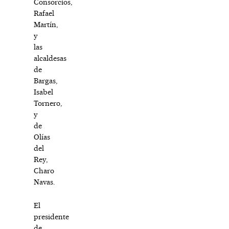
Consorcios,
Rafael
Martín,
y
las
alcaldesas
de
Bargas,
Isabel
Tornero,
y
de
Olías
del
Rey,
Charo
Navas.
El
presidente
de