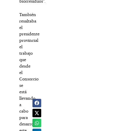
biorresiduos”.
También
resaltaba
el
presidente
provincial
el
trabajo
que
desde
el
Consorcio
se
está
llevando
a
cabo
para
desarrollar
este