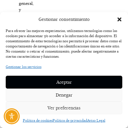
general,
y
en
Gestionar consentimiento
particular
este,
Para ofrecer las mejores experiencias, utilizamos tecnologías como las
que
cookies para almacenar y/o acceder a la información del dispositivo. El
va
consentimiento de estas tecnologías nos permitirá procesar datos como el
comportamiento de navegación o las identificaciones únicas en este sitio.
a
No consentir o retirar el consentimiento, puede afectar negativamente a
ser
ciertas características y funciones.
implantado
obligatoriamente,
Gestionar los servicios
porque
es
Aceptar
una
normativa
Denegar
que
viene
Ver preferencias
de
Europa”,
Política de cookies
Política de privacidad
Aviso Legal
y