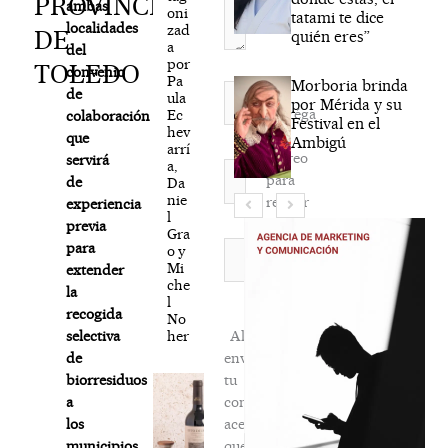
PROVINCIA
ambas
oni
tatami te dice
localidades
zad
DE
quién eres”
a
del
por
TOLEDO
convenio
Pa
Morboria brinda
Nombre*
de
ula
por Mérida y su
Agréga
Ec
colaboración
Festival en el
hev
mi
que
Ambigú
arrí
correo
servirá
a,
Correo
para
de
Da
electrónico*
nie
recibir
experiencia
l
la
previa
Gra
newsletter
Web
para
o y
Mi
habitual
extender
che
la
l
recogida
No
her
Al
selectiva
enviar
de
tu
biorresiduos
comentario,
a
aceptas
los
que
municipios