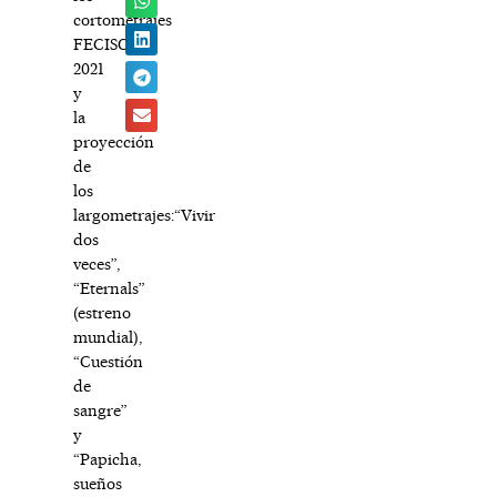
cortometrajes
FECISO
2021
y
la
proyección
de
los
largometrajes:“Vivir
dos
veces”,
“Eternals”
(estreno
mundial),
“Cuestión
de
sangre”
y
“Papicha,
sueños