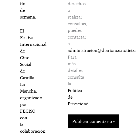
derechos
fin
o
de
realizar
semana.
consultas,
puedes
El
contactar
Festival
a
Internacional
administracion@diariomasnoticia
de
Para
Cine
más
Social
detalles,
de
consulta
Castilla-
la
La
Política
Mancha,
de
organizado
Privacidad
.
por
FECISO
con
la
colaboración