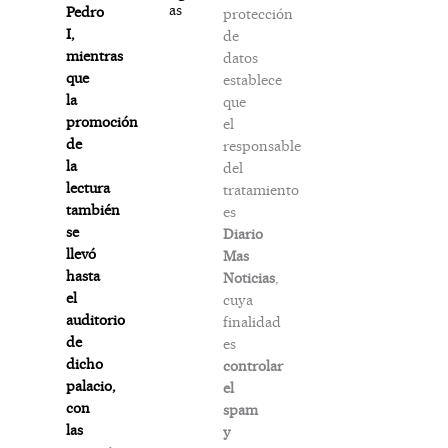
as
Pedro
protección
I,
de
mientras
datos
que
establece
la
que
promoción
el
de
responsable
la
del
lectura
tratamiento
también
es
se
Diario
llevó
Mas
hasta
Noticias
,
el
cuya
auditorio
finalidad
de
es
dicho
controlar
palacio,
el
con
spam
las
y