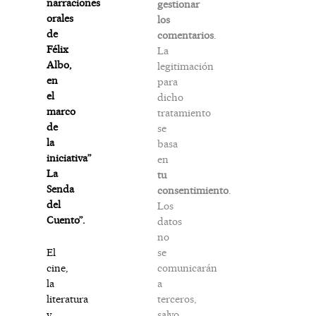
narraciones
gestionar
orales
los
de
comentarios
.
Félix
La
Albo,
legitimación
en
para
el
dicho
marco
tratamiento
de
se
la
basa
iniciativa”
en
La
tu
Senda
consentimiento
.
del
Los
Cuento”.
datos
no
se
El
comunicarán
cine,
a
la
terceros,
literatura
salvo
y