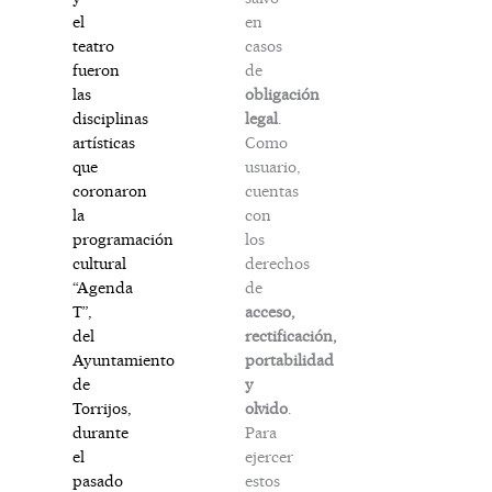
en
el
casos
teatro
de
fueron
obligación
las
legal
.
disciplinas
Como
artísticas
usuario,
que
cuentas
coronaron
con
la
los
programación
derechos
cultural
de
“Agenda
acceso,
T”,
rectificación,
del
portabilidad
Ayuntamiento
y
de
olvido
.
Torrijos,
Para
durante
ejercer
el
estos
pasado