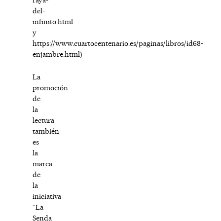
del-
infinito.html
y
https://www.cuartocentenario.es/paginas/libros/id68-
enjambre.html
)
La
promoción
de
la
lectura
también
es
la
marca
de
la
iniciativa
“La
Senda