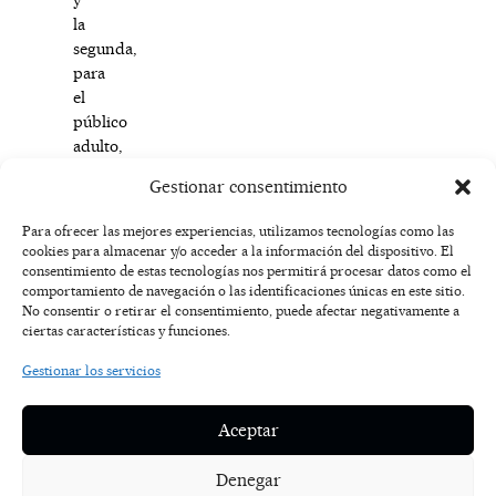
la
segunda,
para
el
público
adulto,
“Historias
Gestionar consentimiento
inquietantes”.
Para ofrecer las mejores experiencias, utilizamos tecnologías como las
cookies para almacenar y/o acceder a la información del dispositivo. El
F
I
T
X
Y
consentimiento de estas tecnologías nos permitirá procesar datos como el
a
n
i
-
o
AVISO
comportamiento de navegación o las identificaciones únicas en este sitio.
c
s
k
t
u
LEGAL
No consentir o retirar el consentimiento, puede afectar negativamente a
e
t
t
w
t
ciertas características y funciones.
b
a
o
i
u
o
g
k
t
b
POLÍTICA
Gestionar los servicios
o
r
t
e
DE
k
a
e
COOKIES
-
m
r
Aceptar
f
POLÍTICA DE
PRIVACIDAD
Denegar