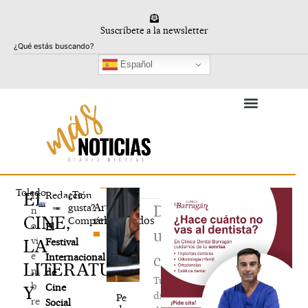
Ir
al
Suscríbete a la newsletter
contenido
Buscar
Español
Toledo
EL
¿Te
12
Redacción
Artículos
gusta?
Deja
n
CINE,
relacionados
Compártelo
o
El
un
vi
LA
Festival
e
Internacional
comentario
LITERATURA
m
de
Tu
b
Cine
Y
dirección
Pe
re
Social