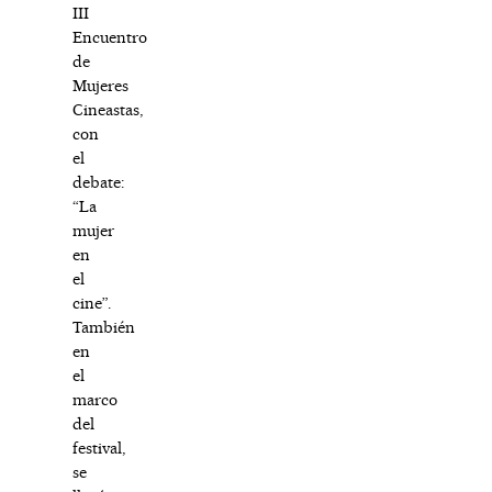
III
Encuentro
de
Mujeres
Cineastas,
con
el
debate:
“La
mujer
en
el
cine”.
También
en
el
marco
del
festival,
se