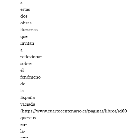
a
estas
dos
obras
literarias
que
invitan
a
reflexionar
sobre
el
fenómeno
de
la
España
vaciada
(
https://www.cuartocentenario.es/paginas/libros/id60-
quercus.-
en-
la-
raya-