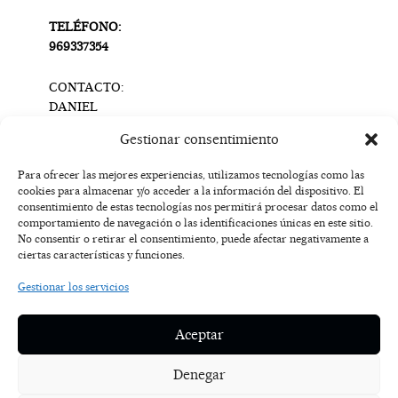
TELÉFONO:
969337354
CONTACTO:
DANIEL
SEVILLA
Gestionar consentimiento
info@bodegascalzadas.com
Para ofrecer las mejores experiencias, utilizamos tecnologías como las
cookies para almacenar y/o acceder a la información del dispositivo. El
F
I
T
X
Y
consentimiento de estas tecnologías nos permitirá procesar datos como el
a
n
i
-
o
AVISO
comportamiento de navegación o las identificaciones únicas en este sitio.
c
s
k
t
u
LEGAL
No consentir o retirar el consentimiento, puede afectar negativamente a
e
t
t
w
t
ciertas características y funciones.
b
a
o
i
u
o
g
k
t
b
POLÍTICA
Gestionar los servicios
o
r
t
e
DE
k
a
e
COOKIES
-
m
r
Aceptar
f
POLÍTICA DE
PRIVACIDAD
Denegar