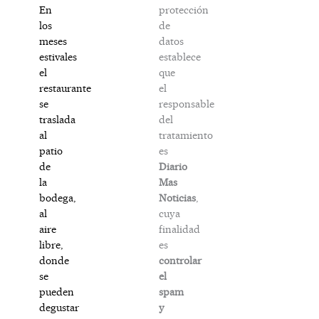
protección
En
de
los
datos
meses
establece
estivales
que
el
el
restaurante
responsable
se
del
traslada
tratamiento
al
es
patio
Diario
de
Mas
la
Noticias
,
bodega,
cuya
al
finalidad
aire
es
libre,
controlar
donde
el
se
spam
pueden
y
degustar