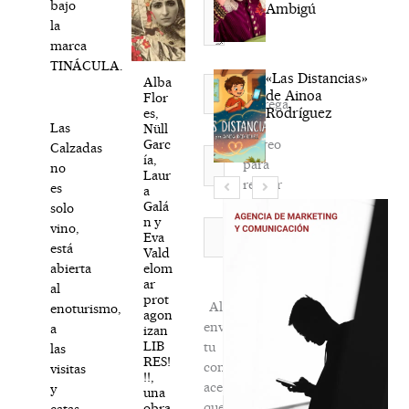
bajo
Ambigú
la
marca
TINÁCULA.
«Las Distancias»
Alba
Nombre*
de Ainoa
Flor
Agréga
Rodríguez
es,
mi
Las
Nüll
correo
Garc
Calzadas
Correo
ía,
para
no
electrónico*
Laur
recibir
es
a
la
Galá
solo
n y
newsletter
Web
vino,
Eva
habitual
está
Vald
elom
abierta
ar
al
prot
Al
enoturismo,
agon
enviar
a
izan
LIB
tu
las
RES!
comentario,
visitas
!!,
aceptas
y
una
que
obra
catas