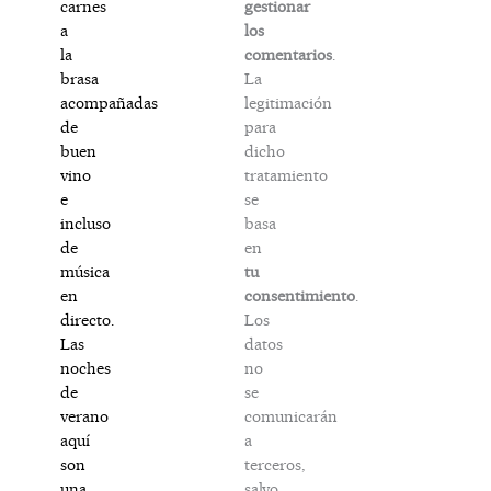
gestionar
carnes
los
a
comentarios
.
la
La
brasa
legitimación
acompañadas
para
de
dicho
buen
tratamiento
vino
se
e
basa
incluso
en
de
tu
música
consentimiento
.
en
Los
directo.
datos
Las
no
noches
se
de
comunicarán
verano
a
aquí
terceros,
son
salvo
una