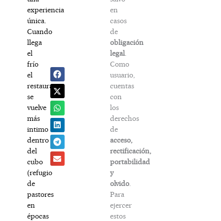
en
experiencia
casos
única.
de
Cuando
obligación
llega
legal
.
el
Como
frío
usuario,
el
cuentas
restaurante
con
se
los
vuelve
derechos
más
de
intimo
acceso,
dentro
rectificación,
del
portabilidad
cubo
y
(refugio
olvido
.
de
Para
pastores
ejercer
en
estos
épocas