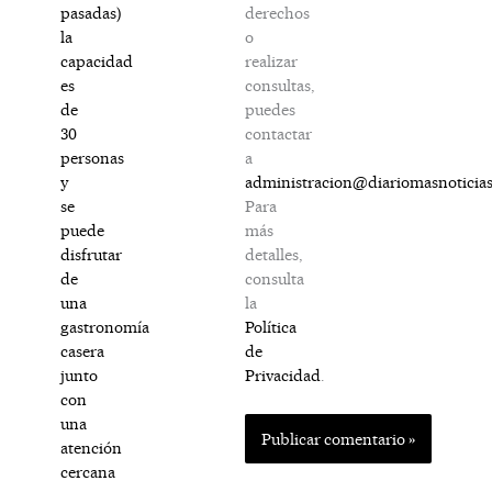
derechos
pasadas)
o
la
realizar
capacidad
consultas,
es
puedes
de
contactar
30
a
personas
administracion@diariomasnoticia
y
Para
se
más
puede
detalles,
disfrutar
consulta
de
la
una
Política
gastronomía
de
casera
Privacidad
.
junto
con
una
atención
cercana