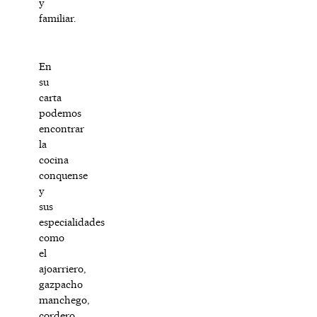
y
familiar.
En
su
carta
podemos
encontrar
la
cocina
conquense
y
sus
especialidades
como
el
ajoarriero,
gazpacho
manchego,
cordero