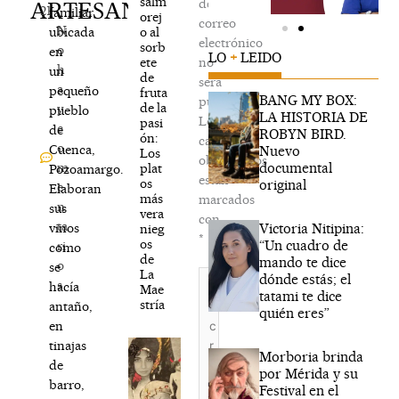
salm
de
ARTESANAL
21
familiar
orej
correo
N
o al
ubicada
electrónico
sorb
o
en
LO
+
LEIDO
ete
no
h
un
de
será
a
pequeño
fruta
BANG MY BOX:
publicada.
de la
y
pueblo
LA HISTORIA DE
Los
pasi
c
de
ROBYN BIRD.
ón:
campos
o
Cuenca,
Nuevo
Los
obligatorios
documental
m
plat
Pozoamargo.
están
os
original
e
Elaboran
más
marcados
n
sus
vera
con
ta
Victoria Nitipina:
vinos
nieg
*
os
“Un cuadro de
ri
como
de
mando te dice
o
se
La
Escribe
dónde estás; el
s
hacía
Mae
aquí...
tatami te dice
stría
antaño,
quién eres”
en
tinajas
Morboria brinda
de
por Mérida y su
barro,
Festival en el