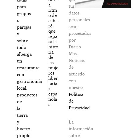
a
tus
para
ritm
datos
grupos
o de
personales
o
caba
ré
sean
parejas
que
procesados
y
repa
por
sobre
sa la
Diario
histo
todo
ria
Mas
alberga
de
Noticias
un
las
de
muje
restaurante
res
acuerdo
con
liber
con
gastronomía
taria
nuestra
local,
s
espa
Política
productos
ñola
de
de
s
Privacidad
.
la
tierra
La
y
información
huerto
sobre
propio.