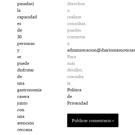
derechos
pasadas)
o
la
realizar
capacidad
consultas,
es
puedes
de
contactar
30
a
personas
administracion@diariomasnoticia
y
Para
se
más
puede
detalles,
disfrutar
consulta
de
la
una
Política
gastronomía
de
casera
Privacidad
.
junto
con
una
atención
cercana