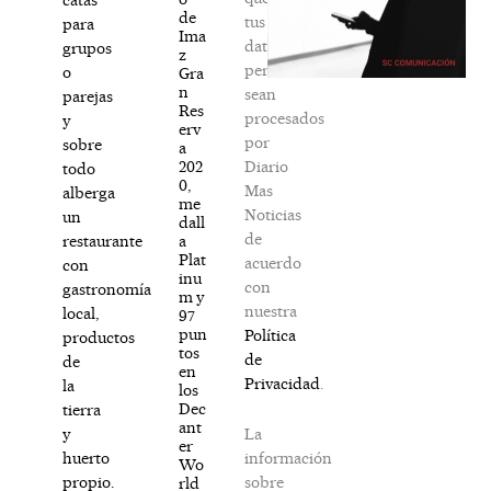
de
tus
para
Ima
datos
grupos
z
personales
o
Gra
n
sean
parejas
Res
procesados
y
erv
por
sobre
a
Diario
202
todo
0,
Mas
alberga
me
Noticias
un
dall
de
a
restaurante
Plat
acuerdo
con
inu
con
gastronomía
m y
nuestra
local,
97
pun
Política
productos
tos
de
de
en
Privacidad
.
la
los
Dec
tierra
ant
La
y
er
información
huerto
Wo
sobre
propio.
rld