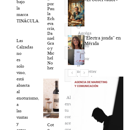
bajo
por
la
Pau
la
marca
Ech
TINÁCULA.
eva
Nombre*
rría,
Agréga
Da
“Electra jonda” en
niel
mi
Las
Gra
Mérida
correo
Calzadas
o y
Correo
para
Mic
no
electrónico*
hel
recibir
es
No
la
solo
her
newsletter
Web
vino,
habitual
está
abierta
al
Al
enoturismo,
enviar
a
tu
las
comentario,
visitas
aceptas
y
Cot
que
o
catas