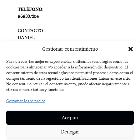
TELÉFONO:
969337354
CONTACTO:
DANIEL
SEVILLA
Gestionar consentimiento
info@bodegascalzadas.com
Para ofrecer las mejores experiencias, utilizamos tecnologías como las
cookies para almacenar y/o acceder a la información del dispositivo. El
F
I
T
X
Y
consentimiento de estas tecnologías nos permitirá procesar datos como el
a
n
i
-
o
AVISO
comportamiento de navegación o las identificaciones únicas en este sitio.
c
s
k
t
u
LEGAL
No consentir o retirar el consentimiento, puede afectar negativamente a
e
t
t
w
t
ciertas características y funciones.
b
a
o
i
u
o
g
k
t
b
POLÍTICA
Gestionar los servicios
o
r
t
e
DE
k
a
e
COOKIES
-
m
r
Aceptar
f
POLÍTICA DE
PRIVACIDAD
Denegar