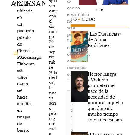
spla
de
ARTESANAL
21
familiar
yer
correo
N
estr
ubicada
electrónico
ena
o
en
LO
+
LEIDO
el
no
h
un
do
será
a
pequeño
min
«Las Distancias»
publicada.
go
y
pueblo
de Ainoa
Los
20
c
de
Rodríguez
de
campos
o
Cuenca,
sep
obligatorios
m
tie
Pozoamargo.
están
mb
e
Elaboran
re
marcados
n
sus
‘A la
Héctor Anaya:
con
ta
vinos
deri
«‘Vivir sin
*
va’,
ri
como
prometerme’
la
o
se
nace de la
nue
Escribe
s
necesidad de
hacía
va
aquí...
nombrar aquello
seri
antaño,
que durante
e
en
pro
mucho tiempo
tinajas
tag
solo supe callar»
oni
de
zad
barro,
a
«El Observador»