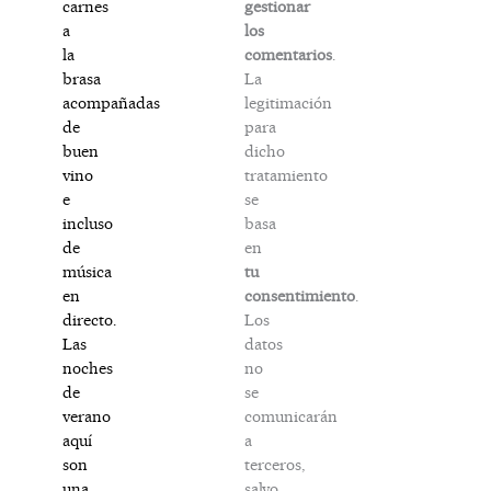
gestionar
carnes
los
a
comentarios
.
la
La
brasa
legitimación
acompañadas
para
de
dicho
buen
tratamiento
vino
se
e
basa
incluso
en
de
tu
música
consentimiento
.
en
Los
directo.
datos
Las
no
noches
se
de
comunicarán
verano
a
aquí
terceros,
son
salvo
una