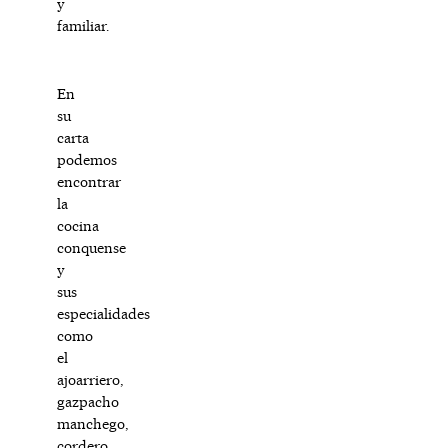
y
familiar.
En
su
carta
podemos
encontrar
la
cocina
conquense
y
sus
especialidades
como
el
ajoarriero,
gazpacho
manchego,
cordero