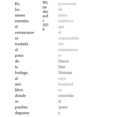
Wi
protección
En
ne
de
los
Aw
datos
meses
ard
s
establece
estivales
202
que
el
6
el
restaurante
responsable
se
del
traslada
tratamiento
al
es
patio
Diario
de
Mas
la
Noticias
,
bodega,
cuya
al
finalidad
aire
es
libre,
controlar
donde
el
se
spam
pueden
y
degustar