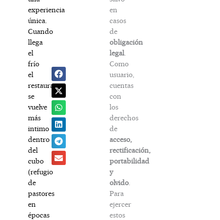
en
experiencia
casos
única.
de
Cuando
obligación
llega
legal
.
el
Como
frío
usuario,
el
cuentas
restaurante
con
se
los
vuelve
derechos
más
de
intimo
acceso,
dentro
rectificación,
del
portabilidad
cubo
y
(refugio
olvido
.
de
Para
pastores
ejercer
en
estos
épocas