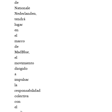
de
Nationale
Nederlanden,
tendrá
lugar
en
el
marco
de
MadBlue
,
el
movimiento
dirigido
a
impulsar
la
responsabilidad
colectiva
con
el