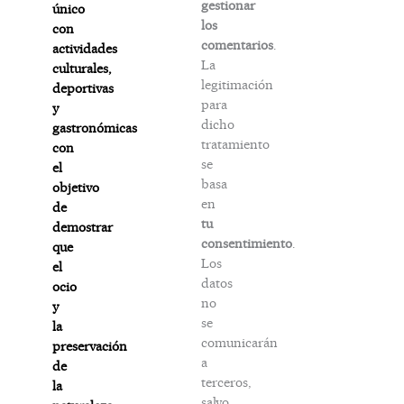
gestionar
único
los
con
comentarios
.
actividades
La
culturales,
legitimación
deportivas
para
y
dicho
gastronómicas
tratamiento
con
se
el
basa
objetivo
en
de
tu
demostrar
consentimiento
.
que
Los
el
datos
ocio
no
y
se
la
comunicarán
preservación
a
de
terceros,
la
salvo