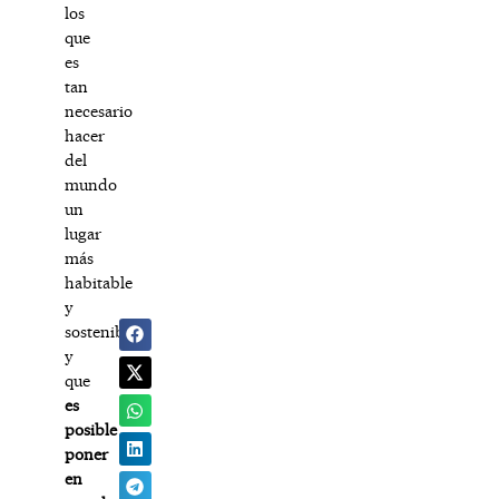
los
que
es
tan
necesario
hacer
del
mundo
un
lugar
más
habitable
y
sostenible,
y
que
es
posible
poner
en