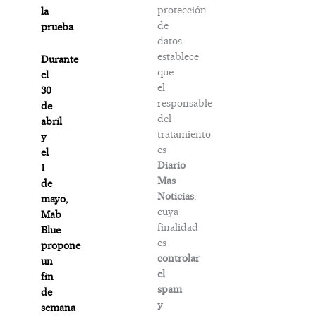
protección
la
de
prueba
datos
establece
Durante
que
el
el
30
responsable
de
del
abril
tratamiento
y
es
el
Diario
1
Mas
de
Noticias
,
mayo,
cuya
Mab
finalidad
Blue
es
propone
controlar
un
el
fin
spam
de
y
semana