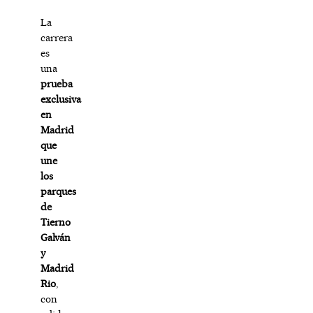
La
carrera
es
una
prueba
exclusiva
en
Madrid
que
une
los
parques
de
Tierno
Galván
y
Madrid
Rio
,
con