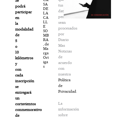
Se
SA
tus
podrá
DE
datos
participar
LA
personales
CA
en
LL
sean
la
E
procesados
modalidad
SO
por
de
MB
Diario
RA
5
, de
Mas
o
Ma
Noticias
10
rga
de
Ort
kilómetros
iga
acuerdo
y
s
con
con
nuestra
cada
Política
inscripción
de
se
Privacidad
.
entregará
un
La
cortavientos
información
conmemorativo
sobre
de