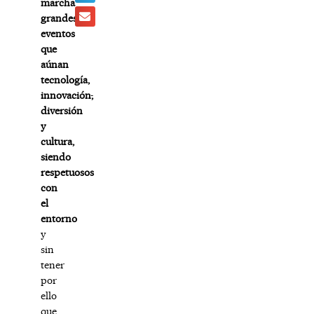
marcha
grandes
eventos
que
aúnan
tecnología,
innovación
,
diversión
y
cultura,
siendo
respetuosos
con
el
entorno
y
sin
tener
por
ello
que