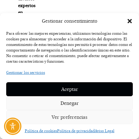
expertos
en
desarrollo
Gestionar consentimiento
sostenible
también
Para ofrecer las mejores experiencias, utilizamos tecnologías como las
cookies para almacenar y/o acceder a la información del dispositivo. El
subirán
consentimiento de estas tecnologías nos permitirá procesar datos como el
al
comportamiento de navegación o las identificaciones únicas en este sitio.
auditoriopara
No consentir o retirar el consentimiento, puede afectar negativamente a
informar
ciertas características y funciones.
y
Gestionar los servicios
conversar
con
el
Aceptar
público
sobre
Denegar
la
importancia
Ver preferencias
de
escuchar
Política de cookies
Política de privacidad
Aviso Legal
la