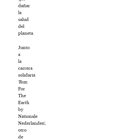
dañar
la
salud
del
planeta.
Junto
a
la
carrera
solidaria
‘Run
For
The
Earth
by
Nationale
Nederlanden’,
otro
de