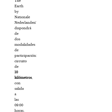
The
Earth
by
Nationale
Nederlanden’
dispondrá
de
dos
modalidades
de
participación:
circuito
de
10
kilómetros
,
con
salida
a
las
09:00
horas,