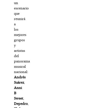
un
escenario
que
reunirá
a
los
mejores
grupos
y
artistas
del
panorama
musical
nacional:
Andrés
Suárez
,
Anni
B
Sweet
,
Depedro
,