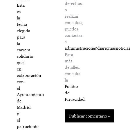
derechos
Esta
o
es
realizar
la
consultas,
fecha
puedes
elegida
contactar
para
a
la
administracion@diariomasnoticia
carrera
Para
solidaria
más
que,
detalles,
en
consulta
colaboración
la
con
Política
el
de
Ayuntamiento
Privacidad
.
de
Madrid
y
el
patrocionio