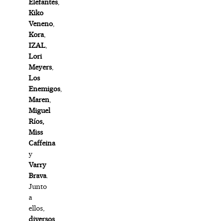
Elefantes
,
Kiko
Veneno
,
Kora
,
IZAL
,
Lori
Meyers
,
Los
Enemigos
,
Maren
,
Miguel
Ríos,
Miss
Caffeina
y
Varry
Brava
.
Junto
a
ellos,
diversos