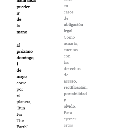
naturaleza
en
pueden
casos
ir
de
de
obligación
la
legal
.
mano
Como
usuario,
El
cuentas
próximo
con
domingo,
los
1
derechos
de
de
mayo
,
acceso,
corre
rectificación,
por
portabilidad
el
y
planeta,
olvido
.
‘Run
Para
For
ejercer
The
estos
Earth’’.