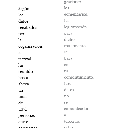
gestionar
los
Según
comentarios
.
los
La
datos
legitimación
recabados
para
por
dicho
la
tratamiento
organización,
se
el
basa
festival
en
ha
tu
reunido
consentimiento
.
hasta
Los
ahora
datos
un
no
total
se
de
comunicarán
1.871
a
personas
terceros,
entre
salvo
conciertos