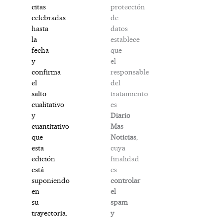
protección
citas
de
celebradas
datos
hasta
establece
la
que
fecha
el
y
responsable
confirma
del
el
tratamiento
salto
es
cualitativo
Diario
y
Mas
cuantitativo
Noticias
,
que
cuya
esta
finalidad
edición
es
está
controlar
suponiendo
el
en
spam
su
y
trayectoria.