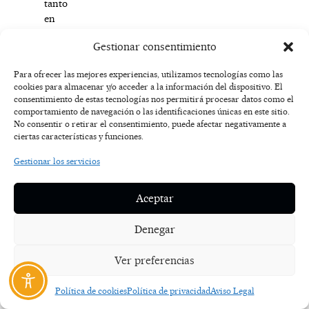
tanto
en
la
Gestionar consentimiento
programación
central
Para ofrecer las mejores experiencias, utilizamos tecnologías como las
como
cookies para almacenar y/o acceder a la información del dispositivo. El
en
consentimiento de estas tecnologías nos permitirá procesar datos como el
la
comportamiento de navegación o las identificaciones únicas en este sitio.
No consentir o retirar el consentimiento, puede afectar negativamente a
cita
ciertas características y funciones.
que
este
Gestionar los servicios
mismo
sábado,
Aceptar
4
de
Denegar
octubre,
se
Ver preferencias
ofrecía
en
Política de cookies
Política de privacidad
Aviso Legal
Higueruela,
replicando