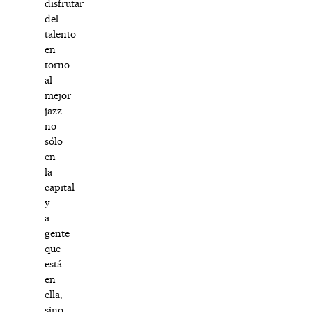
disfrutar
del
talento
en
torno
al
mejor
jazz
no
sólo
en
la
capital
y
a
gente
que
está
en
ella,
sino