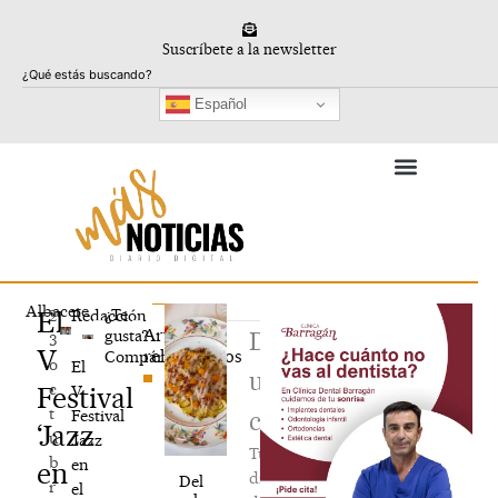
Ir
al
Suscríbete a la newsletter
contenido
Buscar
Español
Albacete
El
¿Te
2
Redacción
Artículos
gusta?
Deja
3
V
relacionados
Compártelo
o
El
un
c
Festival
V
t
Festival
comentario
‘Jazz
u
Jazz
Tu
b
en
en
dirección
Del
r
el