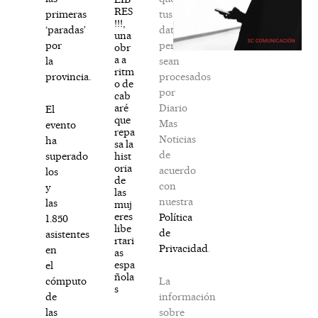
RES
tus
primeras
!!!,
datos
‘paradas’
una
personales
por
obr
a a
sean
la
ritm
procesados
provincia.
o de
por
cab
Diario
aré
El
que
Mas
evento
repa
Noticias
ha
sa la
de
hist
superado
oria
acuerdo
los
de
con
y
las
nuestra
las
muj
eres
Política
1.850
libe
de
asistentes
rtari
Privacidad
.
en
as
espa
el
ñola
La
cómputo
s
información
de
sobre
las