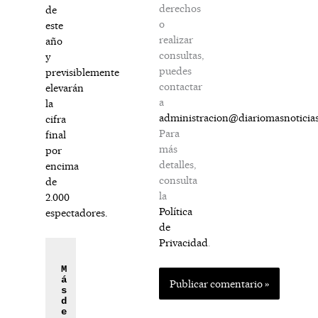
derechos
de
o
este
realizar
año
consultas,
y
puedes
previsiblemente
contactar
elevarán
a
la
administracion@diariomasnoticia
cifra
Para
final
más
por
detalles,
encima
consulta
de
la
2.000
Política
espectadores.
de
Privacidad
.
M
á
s 
d
e 