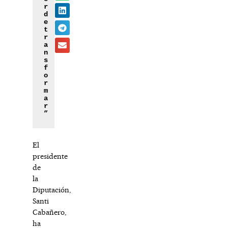
r 
d
e 
t
r
a
n
s
f
o
r
m
a
r
”
El
presidente
de
la
Diputación,
Santi
Cabañero,
ha