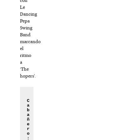
con
Le
Dancing
Pepa
Swing
Band
marcando
el
ritmo
a
‘The
hopers’.
C
a
b
a
ñ
e
r
o
: 