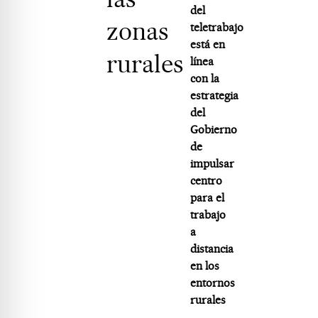
del
zonas
teletrabajo
está en
rurales
línea
con la
estrategia
del
Gobierno
de
impulsar
centro
para el
trabajo
a
distancia
en los
entornos
rurales