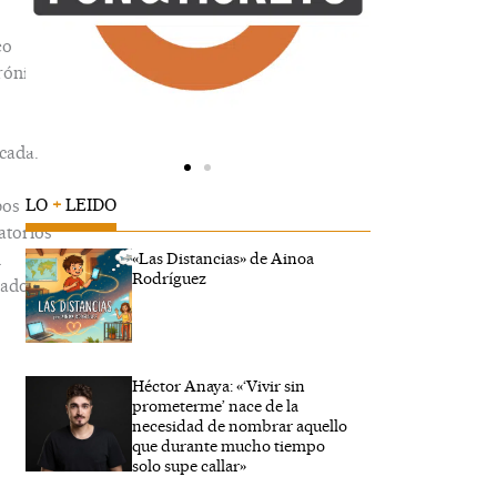
eo
rónico
cada.
LO
+
LEIDO
os
atorios
n
«Las Distancias» de Ainoa
Rodríguez
ados
Héctor Anaya: «‘Vivir sin
be
prometerme’ nace de la
.
necesidad de nombrar aquello
que durante mucho tiempo
solo supe callar»