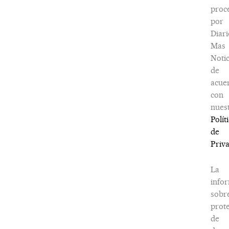
proc
por
Diari
Mas
Notic
de
acue
con
nues
Polít
de
Priv
La
info
sobr
prot
de