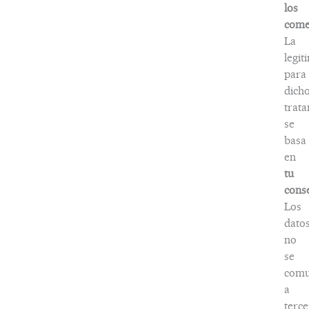
los
come
La
legit
para
dich
trat
se
basa
en
tu
cons
Los
dato
no
se
comu
a
terce