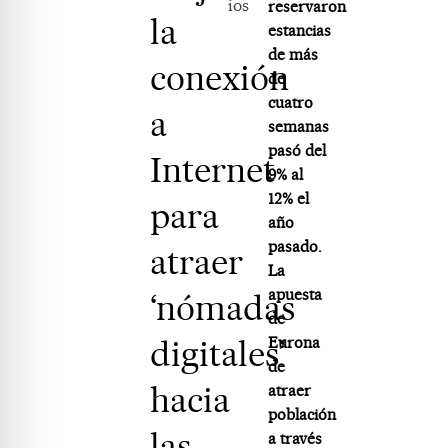
ios
reservaron
la
estancias
de más
conexión
de
cuatro
a
semanas
pasó del
Internet
9% al
12% el
para
año
pasado.
atraer
La
apuesta
‘nómadas
de
digitales’
Eurona
de
hacia
atraer
población
las
a través