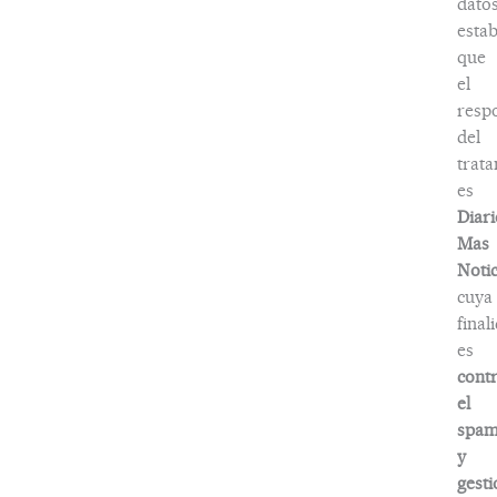
dato
estab
que
el
resp
del
trat
es
Diari
Mas
Notic
cuya
final
es
contr
el
spa
y
gesti