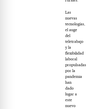
rurales.
Las
nuevas
tecnologías,
el auge
del
teletrabajo
y la
flexibilidad
laboral
propulsadas
por la
pandemia
han
dado
lugar a
este
nuevo