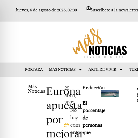
Ir
Jueves, 6 de agosto de 2026, 02:39
Suscríbete a la newslette
al
contenido
PORTADA
MÁS NOTICIAS
ARTE DE VIVIR
TUR
Más
Eurona
29
Redacción
Noticias
abril,
apuesta
2022
El
No
porcentaje
por
hay
de
com
personas
mejorar
entar
que