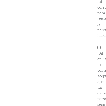
mi
corr
para
recib
la
news
habit
Al
envi
tu
come
acep
que
tus
dato
pers
sean