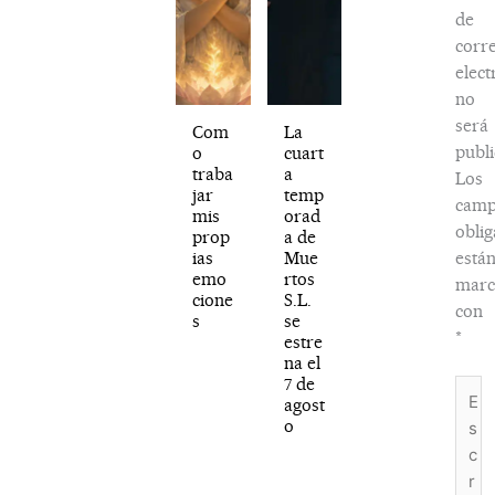
de
corr
elect
no
será
Com
La
publi
o
cuart
traba
a
Los
jar
temp
camp
mis
orad
oblig
prop
a de
ias
Mue
está
emo
rtos
marc
cione
S.L.
con
s
se
*
estre
na el
7 de
Escri
agost
aquí..
o