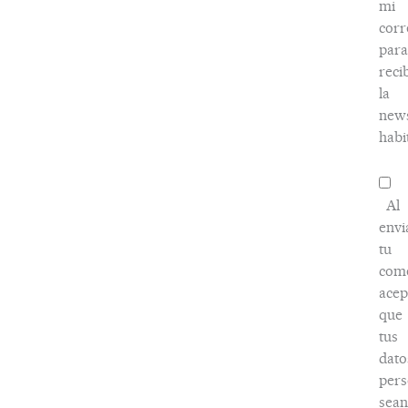
mi
corr
para
reci
la
news
habi
Al
envi
tu
come
acep
que
tus
dato
pers
sean