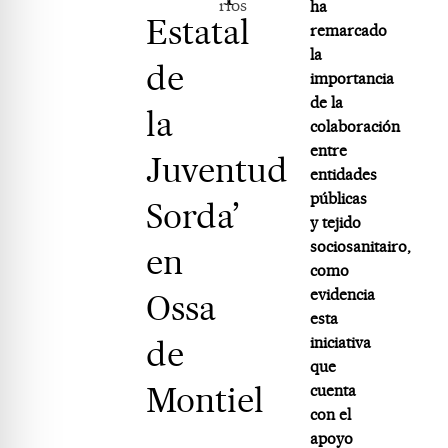
rios
ha
Estatal
remarcado
la
de
importancia
de la
la
colaboración
entre
Juventud
entidades
públicas
Sorda’
y tejido
sociosanitairo,
en
como
evidencia
Ossa
esta
de
iniciativa
que
Montiel
cuenta
con el
apoyo