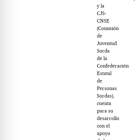
y la
CJS-
CNSE
(Comisión
de
Juventud
Sorda
de la
Confederación
Estatal
de
Personas
Sordas),
cuenta
para su
desarrollo
con el
apoyo