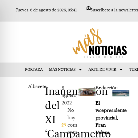
Ir
Jueves, 6 de agosto de 2026, 05:41
Suscríbete a la newslette
al
contenido
PORTADA
MÁS NOTICIAS
ARTE DE VIVIR
TUR
Albacete
Inauguración
8
Redacción
agosto,
del
2022
El
No
vicepresidente
XI
hay
provincial,
com
Fran
‘Campamento
enta
Valera,