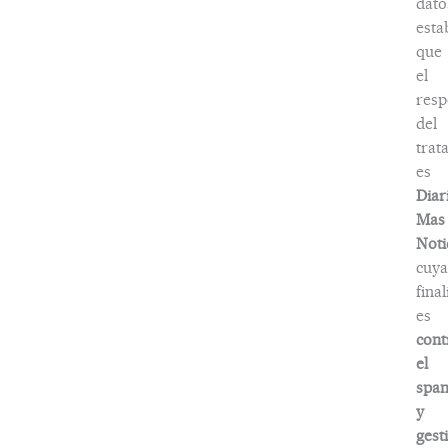
dato
esta
que
el
resp
del
trat
es
Diar
Mas
Noti
cuya
fina
es
cont
el
spa
y
gest