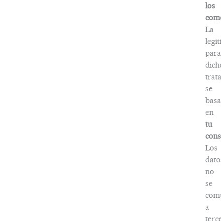
los
come
La
legi
para
dich
trat
se
basa
en
tu
cons
Los
dato
no
se
com
a
terc