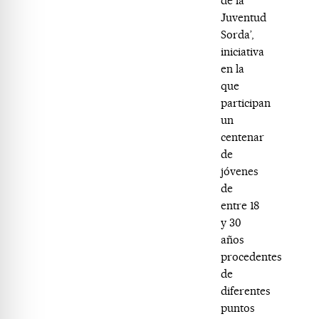
de la
Juventud
Sorda’,
iniciativa
en la
que
participan
un
centenar
de
jóvenes
de
entre 18
y 30
años
procedentes
de
diferentes
puntos