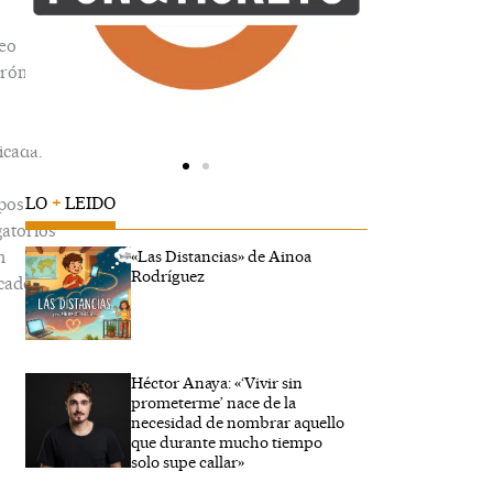
eo
trónico
icada.
LO
+
LEIDO
pos
gatorios
n
«Las Distancias» de Ainoa
Rodríguez
cados
Héctor Anaya: «‘Vivir sin
ibe
prometerme’ nace de la
..
necesidad de nombrar aquello
que durante mucho tiempo
solo supe callar»