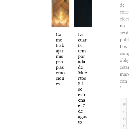
de
corr
elec
no
será
Co
La
publ
mo
cuar
trab
ta
Los
ajar
tem
cam
mis
por
obli
pro
ada
pias
de
está
emo
Mue
mar
cion
rtos
con
es
S.L.
*
se
estr
ena
Escr
el 7
aquí.
de
agos
to