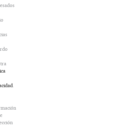
esados
io
cias
erdo
tra
ica
acidad
.
rmación
e
ección