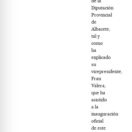
de la
Diputación
Provincial
de
Albacete,
tal y
como
ha
explicado
su
vicepresidente,
Fran
Valera,
que ha
asistido
a la
inauguración
oficial
de este