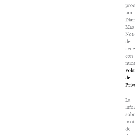
proc
por
Diar
Mas
Noti
de
acu
con
nues
Polít
de
Priv
La
info
sobr
prot
de