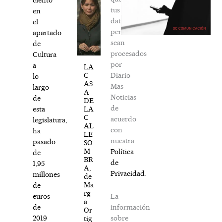
tus
en
datos
el
personales
apartado
sean
de
procesados
Cultura
por
a
LA
Diario
C
lo
AS
Mas
largo
A
Noticias
de
DE
de
LA
esta
C
acuerdo
legislatura,
AL
con
ha
LE
nuestra
pasado
SO
M
Política
de
BR
de
1,95
A,
Privacidad
.
millones
de
Ma
de
rg
La
euros
a
información
de
Or
sobre
2019
tig