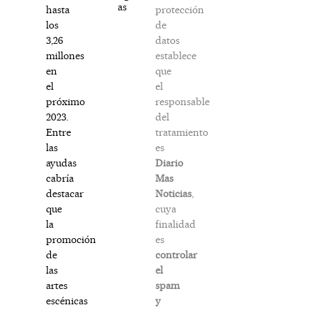
as
protección
hasta
de
los
datos
3,26
establece
millones
que
en
el
el
responsable
próximo
del
2023.
tratamiento
Entre
es
las
Diario
ayudas
Mas
cabría
Noticias
,
destacar
cuya
que
finalidad
la
es
promoción
controlar
de
el
las
spam
artes
y
escénicas