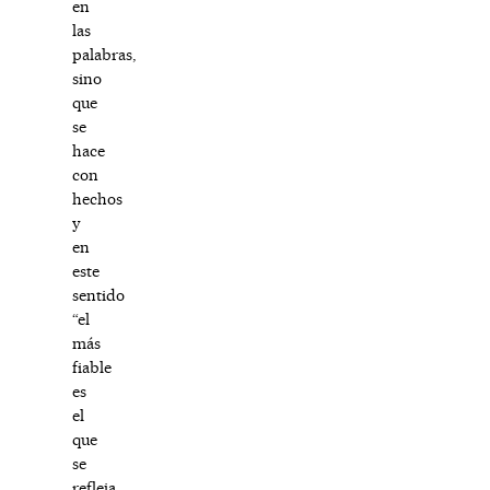
en
las
palabras,
sino
que
se
hace
con
hechos
y
en
este
sentido
“el
más
fiable
es
el
que
se
refleja