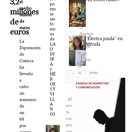
3,2
el
po
medio
em
millones
as
millón
sin
de
de
fó
Nombre*
euros
nic
euros
Agréga
os
“Electra jonda” en
de
mi
La
LA
Mérida
correo
Diputación
O
Correo
para
DI
de
electrónico*
SE
recibir
Cuenca
A
la
ha
y
newsletter
Web
llevado
HÉ
R
habitual
a
OE
cabo
S Y
un
VI
LL
Al
aumento
A
enviar
de
N
tu
un
OS
comentario,
68
aceptas
por
que
ciento