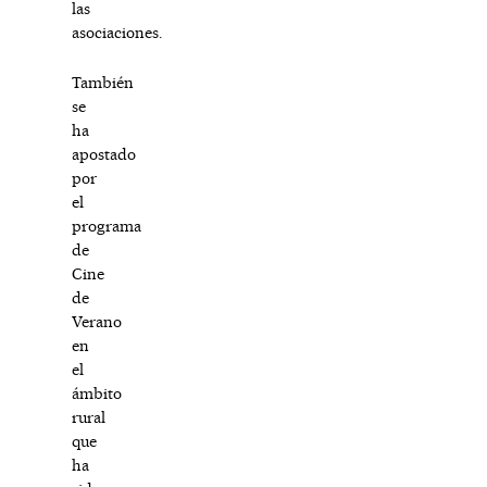
las
asociaciones.
También
se
ha
apostado
por
el
programa
de
Cine
de
Verano
en
el
ámbito
rural
que
ha