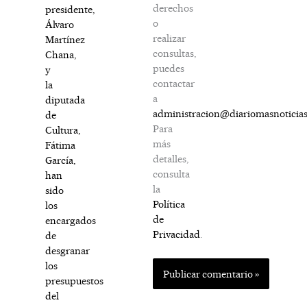
derechos
presidente,
o
Álvaro
realizar
Martínez
consultas,
Chana,
puedes
y
contactar
la
a
diputada
administracion@diariomasnoticia
de
Para
Cultura,
más
Fátima
detalles,
García,
consulta
han
la
sido
Política
los
de
encargados
Privacidad
.
de
desgranar
los
presupuestos
del