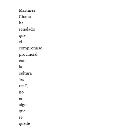
Martínez
Chana
ha
señalado
que
el
compromiso
provincial
con
la
cultura
“es
real”,
no
es
algo
que
se
quede