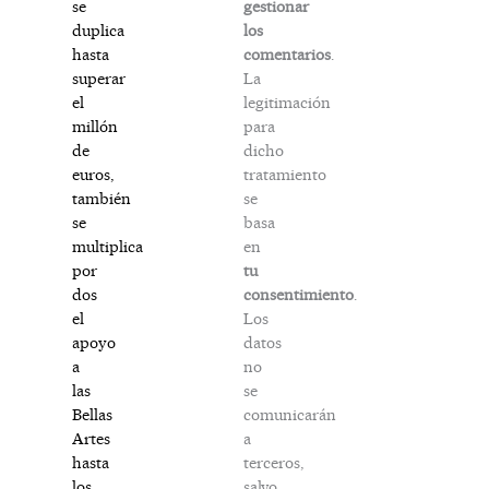
gestionar
se
los
duplica
comentarios
.
hasta
La
superar
legitimación
el
para
millón
dicho
de
tratamiento
euros,
se
también
basa
se
en
multiplica
tu
por
consentimiento
.
dos
Los
el
datos
apoyo
no
a
se
las
comunicarán
Bellas
a
Artes
terceros,
hasta
salvo
los