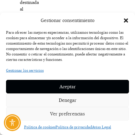
destinada
al
Museo
Gestionar consentimiento
de
la
Para ofrecer las mejores experiencias, utilizamos tecnologías como las
Semana
cookies para almacenar y/o acceder a la información del dispositivo. El
Santa,
consentimiento de estas tecnologías nos permitirá procesar datos como el
como
comportamiento de navegación o las identificaciones únicas en este sitio.
No consentir o retirar el consentimiento, puede afectar negativamente a
al
ciertas características y funciones.
Convenio
de
Gestionar los servicios
la
Junta
Aceptar
de
Cofradías.
Denegar
Otra
Ver preferencias
de
las
Política de cookies
Política de privacidad
Aviso Legal
iniciativas