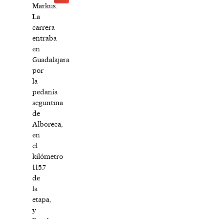
Markus.
La
carrera
entraba
en
Guadalajara
por
la
pedanía
seguntina
de
Alboreca,
en
el
kilómetro
115.7
de
la
etapa,
y