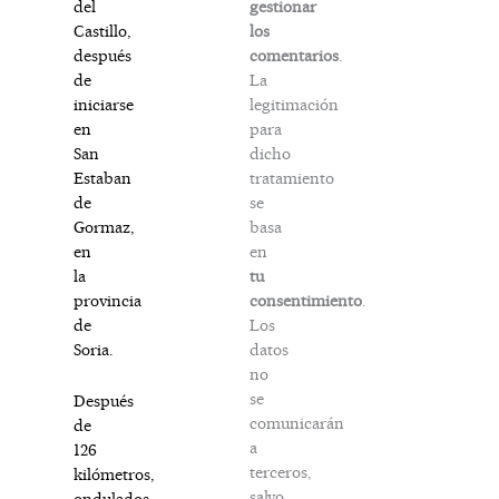
gestionar
del
los
Castillo,
comentarios
.
después
La
de
legitimación
iniciarse
para
en
dicho
San
tratamiento
Estaban
se
de
basa
Gormaz,
en
en
tu
la
consentimiento
.
provincia
Los
de
datos
Soria.
no
se
Después
comunicarán
de
a
126
terceros,
kilómetros,
salvo
ondulados