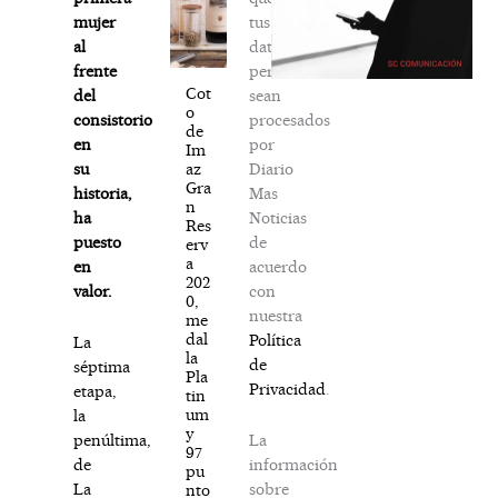
tus
mujer
datos
al
personales
frente
Cot
sean
del
o
procesados
consistorio
de
por
en
Im
Diario
az
su
Gra
Mas
historia,
n
Noticias
ha
Res
de
puesto
erv
a
acuerdo
en
202
con
valor.
0,
nuestra
me
dal
Política
La
la
de
séptima
Pla
Privacidad
.
etapa,
tin
um
la
y
La
penúltima,
97
información
de
pu
sobre
La
nto