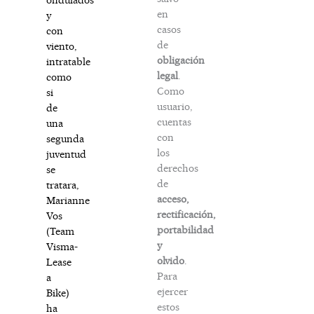
en
y
casos
con
de
viento,
obligación
intratable
legal
.
como
Como
si
usuario,
de
cuentas
una
con
segunda
los
juventud
derechos
se
de
tratara,
acceso,
Marianne
rectificación,
Vos
portabilidad
(Team
y
Visma-
olvido
.
Lease
Para
a
ejercer
Bike)
estos
ha