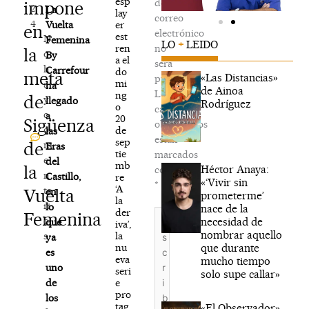
esp
de
impone
2
La
lay
correo
4
er
Vuelta
en
electrónico
est
N
Femenina
LO
+
LEIDO
ren
no
la
o
By
a el
será
h
Carrefour
do
meta
«Las Distancias»
publicada.
mi
a
ha
de Ainoa
Los
ng
de
y
llegado
Rodríguez
o
campos
c
a
20
Sigüenza
obligatorios
o
de
las
están
sep
de
m
Eras
tie
marcados
e
del
mb
la
Héctor Anaya:
con
n
Castillo,
re
«‘Vivir sin
*
‘A
ta
Vuelta
en
prometerme’
la
ri
lo
nace de la
der
Escribe
Femenina
o
necesidad de
que
iva’,
aquí...
nombrar aquello
la
s
ya
que durante
nu
es
eva
mucho tiempo
uno
seri
solo supe callar»
e
de
pro
los
tag
«El Observador»