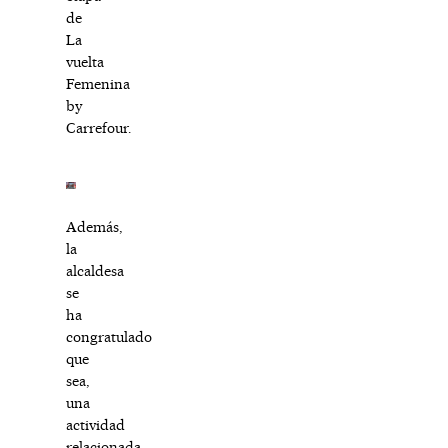
de
La
vuelta
Femenina
by
Carrefour.
Además,
la
alcaldesa
se
ha
congratulado
que
sea,
una
actividad
relacionada