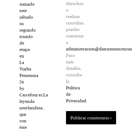
derechos
sumado
o
este
realizar
sábado
consultas,
su
puedes
segundo
contactar
triunfo
a
de
administracion@diariomasnoticia
etapa
Para
en
más
La
detalles,
Vuelta
consulta
Femenina
la
24
Política
by
de
Carrefour.es.La
Privacidad
.
leyenda
neerlandesa,
que
con
éste