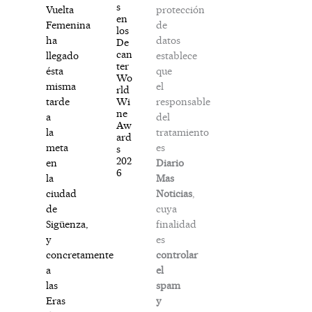
s
protección
Vuelta
en
de
Femenina
los
datos
ha
De
can
establece
llegado
ter
que
ésta
Wo
el
misma
rld
responsable
Wi
tarde
ne
del
a
Aw
tratamiento
la
ard
es
meta
s
202
Diario
en
6
Mas
la
Noticias
,
ciudad
cuya
de
finalidad
Sigüenza,
es
y
controlar
concretamente
el
a
spam
las
y
Eras