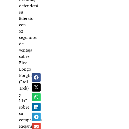
defenderá
su
liderato
con
52
segundos
de
ventaja
sobre
Elisa
Longo
Borghini
(Lidl-
Trek)
y
1’14”
sobre
su
compatriota
Riejanne