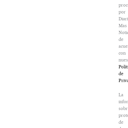
proc
por
Diar
Mas
Noti
de
acue
con
nues
Polít
de
Priv
La
info
sobr
prot
de