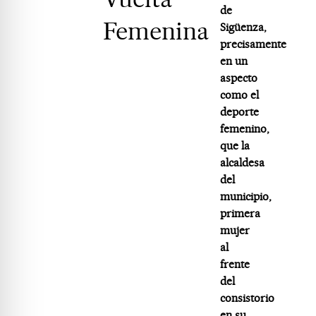
de
Femenina
Sigüenza,
precisamente
en un
aspecto
como el
deporte
femenino,
que la
alcaldesa
del
municipio,
primera
mujer
al
frente
del
consistorio
en su