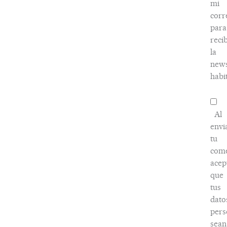
mi
corr
para
recib
la
news
habi
Al
envi
tu
come
acep
que
tus
dato
pers
sean