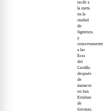
tarde a
la meta
en la
ciudad
de
Sigüenza,
y
concretamente
a las
Eras
del
Castillo,
después
de
iniciarse
en San
Estaban
de
Gormaz,