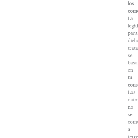
los
come
La
legi
para
dich
trat
se
basa
en
tu
cons
Los
dato
no
se
com
a
terc