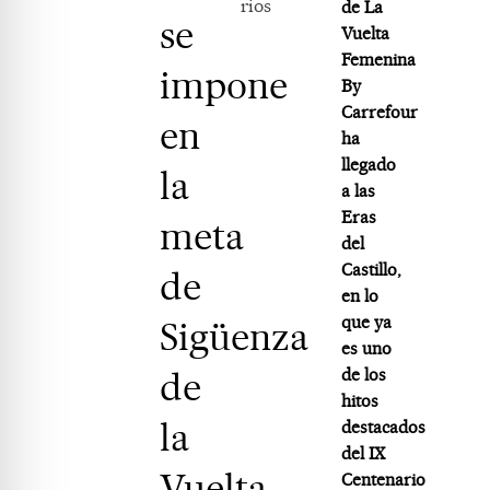
rios
de La
se
Vuelta
Femenina
impone
By
Carrefour
en
ha
llegado
la
a las
Eras
meta
del
Castillo,
de
en lo
que ya
Sigüenza
es uno
de
de los
hitos
la
destacados
del IX
Vuelta
Centenario