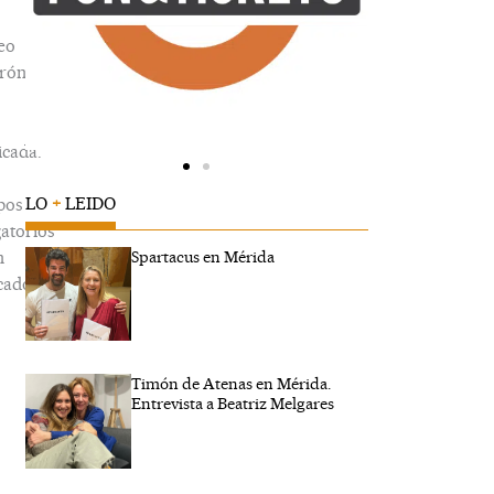
eo
trónico
icada.
LO
+
LEIDO
pos
gatorios
n
Spartacus en Mérida
cados
Timón de Atenas en Mérida.
ibe
Entrevista a Beatriz Melgares
..