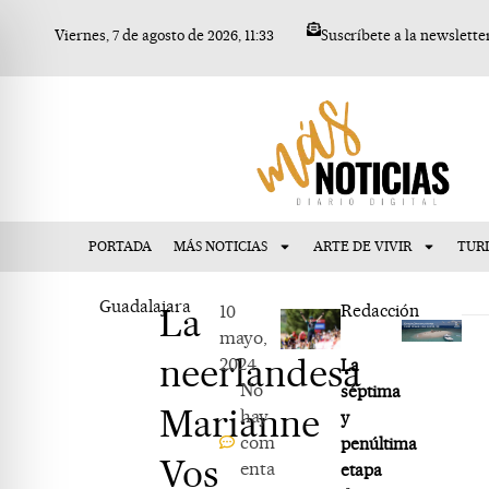
Ir
Viernes, 7 de agosto de 2026, 11:33
Suscríbete a la newslette
al
contenido
PORTADA
MÁS NOTICIAS
ARTE DE VIVIR
TUR
Guadalajara
La
10
Redacción
mayo,
neerlandesa
2024
La
No
séptima
Marianne
hay
y
com
penúltima
Vos
enta
etapa