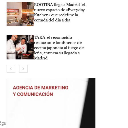
ROOTINA llega a Madrid: el
nuevo espacio de «Everyday
Kitchen» que redefine la
comida del día a día
TAKA, el reconocido
restaurante londinense de
bre*
cocina japonesa al fuego de
leña, anuncia su llegada a
Madrid
eo
trónico*
éga