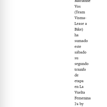
Marianne
Vos
(Team
Visma-
Lease a
Bike)
ha
sumado
este
sábado
su
segundo
triunfo
de
etapa
en La
Vuelta
Femenina
24 by