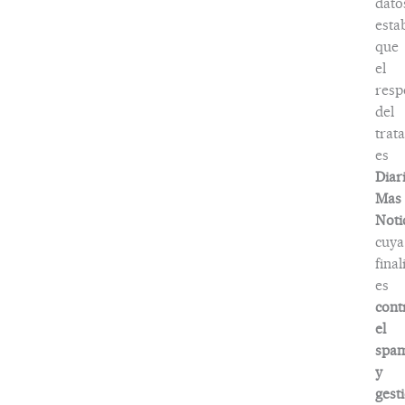
dato
esta
que
el
resp
del
trat
es
Diar
Mas
Noti
cuya
fina
es
cont
el
spa
y
gest