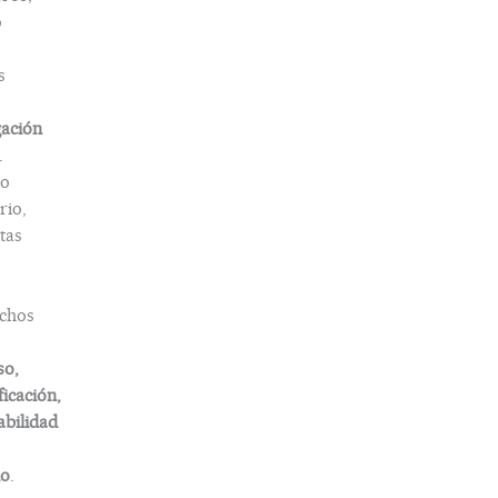
o
s
gación
.
o
rio,
tas
chos
so,
ficación,
abilidad
do
.