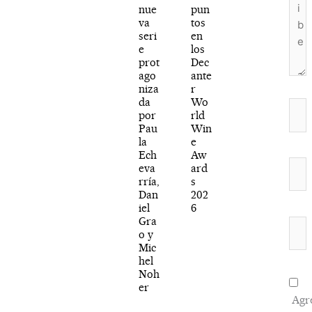
nue
pun
va
tos
seri
en
e
los
prot
Dec
ago
ante
niza
r
da
Wo
Nom
por
rld
Pau
Win
la
e
Ech
Aw
Corr
eva
ard
rría,
s
elec
Dan
202
iel
6
Gra
Web
o y
Mic
hel
Noh
er
Agr