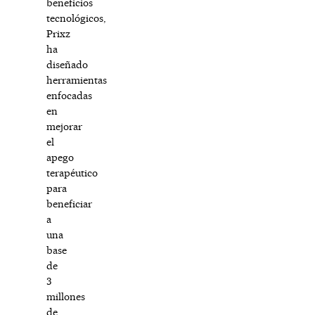
beneficios
tecnológicos,
Prixz
ha
diseñado
herramientas
enfocadas
en
mejorar
el
apego
terapéutico
para
beneficiar
a
una
base
de
3
millones
de