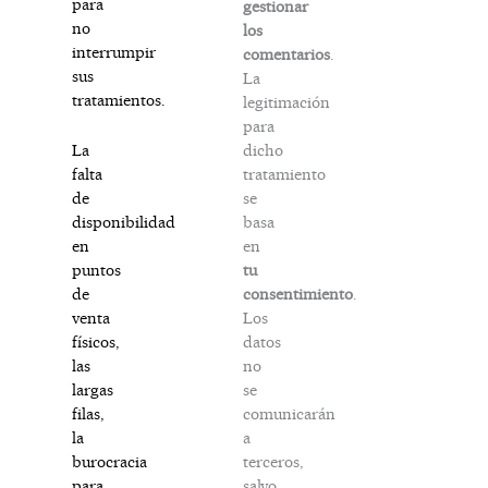
para
gestionar
no
los
interrumpir
comentarios
.
sus
La
tratamientos.
legitimación
para
dicho
La
tratamiento
falta
se
de
basa
disponibilidad
en
en
tu
puntos
consentimiento
.
de
Los
venta
datos
físicos,
no
las
se
largas
comunicarán
filas,
a
la
terceros,
burocracia
salvo
para