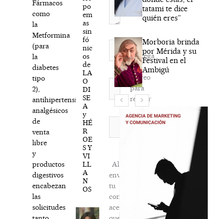
Fármacos
po
tatami te dice
como
em
quién eres”
as
la
sin
Metformina
fó
Morboria brinda
Nombre*
(para
nic
por Mérida y su
Agréga
os
la
Festival en el
de
mi
diabetes
Ambigú
LA
correo
tipo
O
Correo
para
2),
DI
electrónico*
SE
recibir
antihipertensivos,
A
la
analgésicos
y
newsletter
Web
de
HÉ
R
habitual
venta
OE
libre
S Y
y
VI
LL
Al
productos
A
enviar
digestivos
N
tu
encabezan
OS
comentario,
las
aceptas
solicitudes
que
tanto