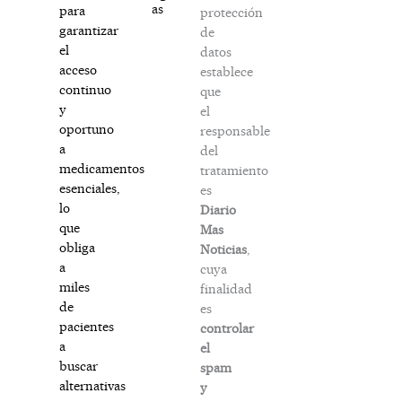
as
para
protección
garantizar
de
el
datos
acceso
establece
continuo
que
y
el
oportuno
responsable
a
del
medicamentos
tratamiento
esenciales,
es
lo
Diario
que
Mas
obliga
Noticias
,
a
cuya
miles
finalidad
de
es
pacientes
controlar
a
el
buscar
spam
alternativas
y