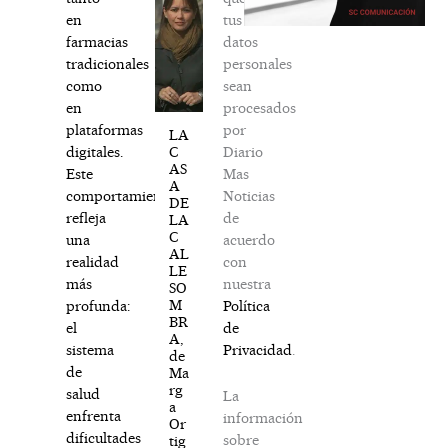
tus
en
datos
farmacias
personales
tradicionales
sean
como
procesados
en
por
plataformas
LA
Diario
C
digitales.
AS
Mas
Este
A
Noticias
comportamiento
DE
de
refleja
LA
C
acuerdo
una
AL
con
realidad
LE
nuestra
más
SO
M
Política
profunda:
BR
de
el
A,
Privacidad
.
sistema
de
de
Ma
rg
salud
La
a
enfrenta
información
Or
dificultades
sobre
tig