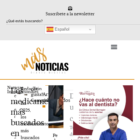
Ir
al
Suscríbete a la newsletter
contenido
Buscar
Español
Noticias
Los
¿Te
2
Redacción
Internacionales
Artículos
gusta?
Deja
e
medicamentos
relacionados
Compártelo
n
En
un
e
más
2025,
r
los
comentario
buscados
o
medicamentos
Tu
,
más
en
dirección
Pe
2
buscados