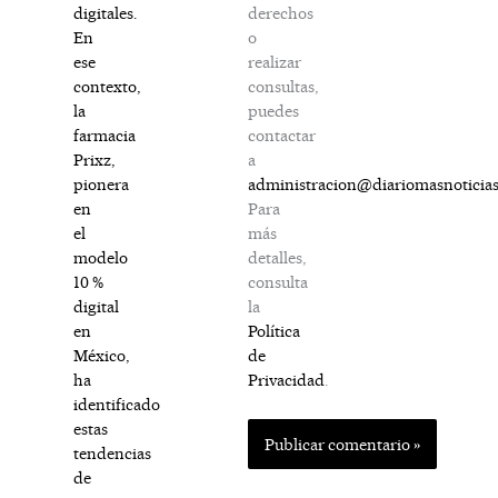
derechos
digitales.
o
En
realizar
ese
consultas,
contexto,
puedes
la
contactar
farmacia
a
Prixz,
administracion@diariomasnoticia
pionera
Para
en
más
el
detalles,
modelo
consulta
10 %
la
digital
Política
en
de
México,
Privacidad
.
ha
identificado
estas
tendencias
de