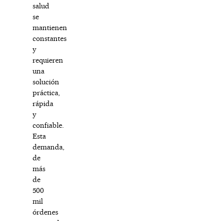
salud
se
mantienen
constantes
y
requieren
una
solución
práctica,
rápida
y
confiable.
Esta
demanda,
de
más
de
500
mil
órdenes