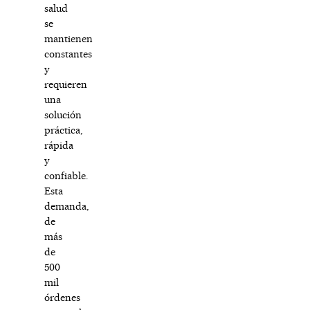
salud
se
mantienen
constantes
y
requieren
una
solución
práctica,
rápida
y
confiable.
Esta
demanda,
de
más
de
500
mil
órdenes