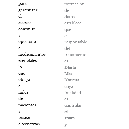
para
protección
garantizar
de
el
datos
acceso
establece
continuo
que
y
el
oportuno
responsable
a
del
medicamentos
tratamiento
esenciales,
es
lo
Diario
que
Mas
obliga
Noticias
,
a
cuya
miles
finalidad
de
es
pacientes
controlar
a
el
buscar
spam
alternativas
y