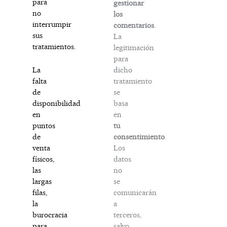
para
gestionar
no
los
interrumpir
comentarios
.
sus
La
tratamientos.
legitimación
para
dicho
La
tratamiento
falta
se
de
basa
disponibilidad
en
en
tu
puntos
consentimiento
.
de
Los
venta
datos
físicos,
no
las
se
largas
comunicarán
filas,
a
la
terceros,
burocracia
salvo
para