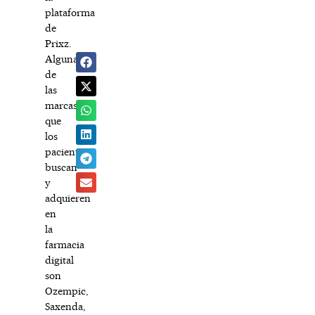
plataforma
de
Prixz.
Algunas
de
las
marcas
que
los
pacientes
buscan
y
adquieren
en
la
farmacia
digital
son
Ozempic,
Saxenda,