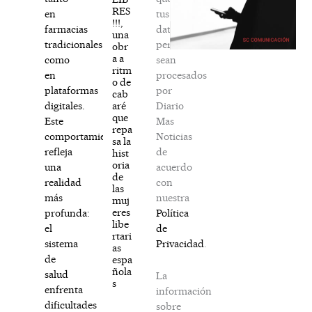
RES
tus
en
!!!,
datos
farmacias
una
personales
tradicionales
obr
a a
sean
como
ritm
procesados
en
o de
por
plataformas
cab
Diario
aré
digitales.
que
Mas
Este
repa
Noticias
comportamiento
sa la
de
refleja
hist
oria
acuerdo
una
de
con
realidad
las
nuestra
más
muj
eres
Política
profunda:
libe
de
el
rtari
Privacidad
.
sistema
as
de
espa
ñola
salud
La
s
enfrenta
información
dificultades
sobre