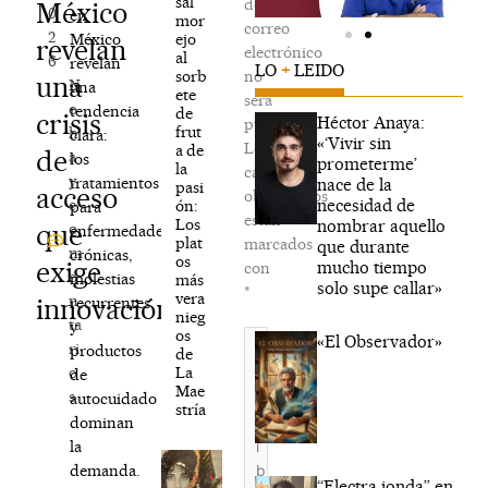
sal
de
México
0
en
mor
correo
2
ejo
México
revelan
electrónico
al
6
revelan
LO
+
LEIDO
sorb
no
una
N
una
ete
será
o
tendencia
de
crisis
Héctor Anaya:
publicada.
frut
h
clara:
«‘Vivir sin
Los
a de
de
a
los
prometerme’
la
campos
y
tratamientos
nace de la
pasi
acceso
obligatorios
necesidad de
c
ón:
para
están
Los
nombrar aquello
que
o
enfermedades
plat
marcados
que durante
m
crónicas,
os
exige
mucho tiempo
con
e
molestias
más
solo supe callar»
*
vera
n
innovación
recurrentes
nieg
ta
y
os
Escribe
«El Observador»
ri
productos
de
aquí...
La
o
de
Mae
s
autocuidado
stría
dominan
la
demanda.
“Electra jonda” en