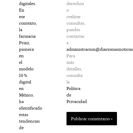
derechos
digitales.
o
En
realizar
ese
consultas,
contexto,
puedes
la
contactar
farmacia
a
Prixz,
administracion@diariomasnoticia
pionera
Para
en
más
el
detalles,
modelo
consulta
10 %
la
digital
Política
en
de
México,
Privacidad
.
ha
identificado
estas
tendencias
de