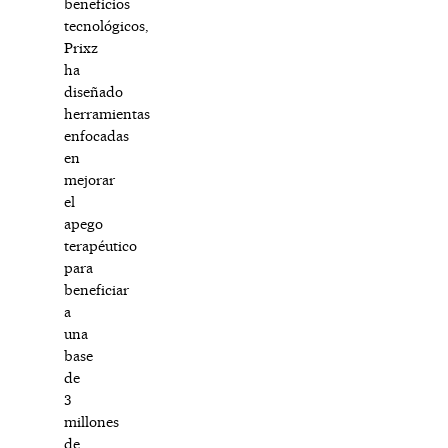
beneficios
tecnológicos,
Prixz
ha
diseñado
herramientas
enfocadas
en
mejorar
el
apego
terapéutico
para
beneficiar
a
una
base
de
3
millones
de