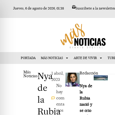
Ir
Jueves, 6 de agosto de 2026, 01:38
Suscríbete a la newslette
al
contenido
PORTADA
MÁS NOTICIAS
ARTE DE VIVIR
TUR
Más
Nya
1 abril,
Redacción
Noticias
2023
de
No
Nya de
hay
la
la
com
Rubia
enta
nació y
Rubia
rios
se crio