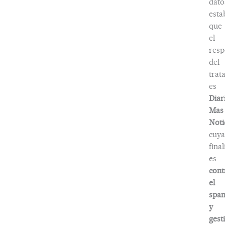
dato
esta
que
el
resp
del
trat
es
Diar
Mas
Noti
cuya
fina
es
cont
el
spa
y
gest