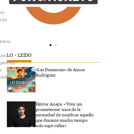
eo
trónico
icada.
LO
+
LEIDO
pos
gatorios
n
«Las Distancias» de Ainoa
Rodríguez
cados
Héctor Anaya: «‘Vivir sin
ibe
prometerme’ nace de la
..
necesidad de nombrar aquello
que durante mucho tiempo
solo supe callar»