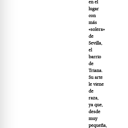
en el
lugar
con
más
«solera»
de
Sevilla,
el
barrio
de
Triana.
Su arte
le viene
de
raza,
ya que,
desde
muy
pequeña,