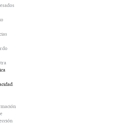
esados
io
cias
erdo
tra
ica
acidad
.
rmación
e
ección