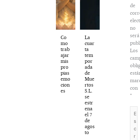
de
corr
elec
no
será
Co
La
publ
mo
cuar
trab
ta
Los
ajar
tem
cam
mis
por
obli
pro
ada
pias
de
está
emo
Mue
mar
cion
rtos
con
es
S.L.
*
se
estr
ena
Escr
el 7
aquí.
de
agos
to