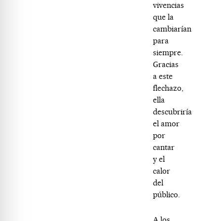
vivencias
que la
cambiarían
para
siempre.
Gracias
a este
flechazo,
ella
descubriría
el amor
por
cantar
y el
calor
del
público.
A los