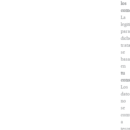
los
come
La
legi
para
dich
trat
se
basa
en
tu
cons
Los
dato
no
se
com
a
terc