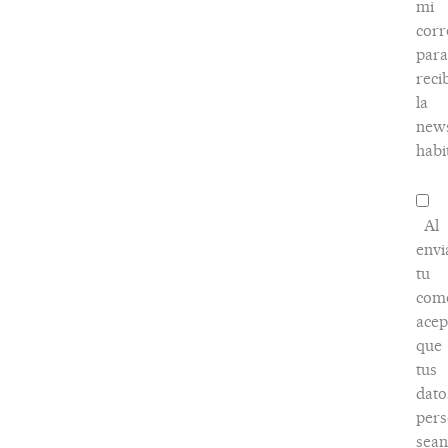
mi
corr
para
reci
la
news
habi
Al
envi
tu
come
acep
que
tus
dato
pers
sean