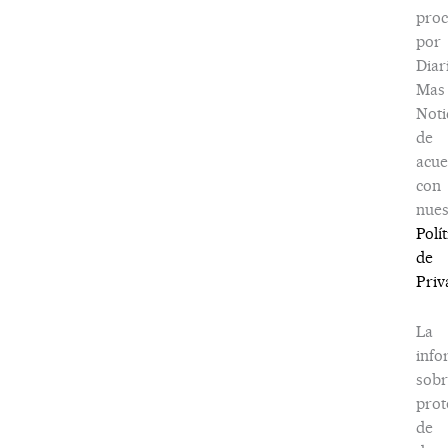
proc
por
Diar
Mas
Noti
de
acu
con
nues
Polít
de
Priv
La
info
sobr
prot
de