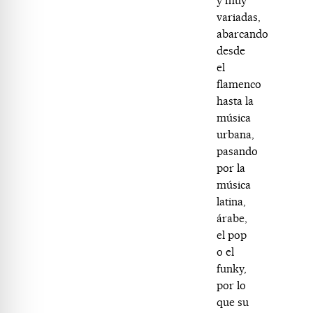
y muy
variadas,
abarcando
desde
el
flamenco
hasta la
música
urbana,
pasando
por la
música
latina,
árabe,
el pop
o el
funky,
por lo
que su