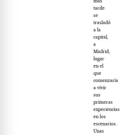
más
tarde
se
trasladó
a la
capital,
a
Madrid,
lugar
en el
que
comenzaría
a vivir
sus
primeras
experiencias
en los
escenarios.
Unas