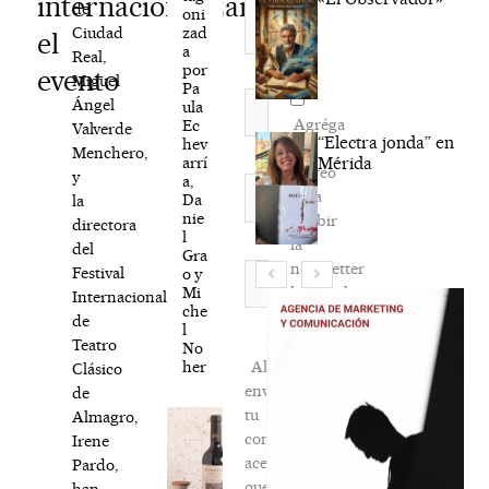
internacionalizar
de
oni
zad
Ciudad
el
a
Real,
por
evento
Miguel
Pa
Nombre*
Ángel
ula
Agréga
Ec
Valverde
“Electra jonda” en
hev
mi
Menchero,
arrí
Mérida
correo
y
a,
Correo
para
Da
la
electrónico*
nie
recibir
directora
l
la
del
Gra
newsletter
Web
Festival
o y
Mi
habitual
Internacional
che
de
l
Teatro
No
her
Al
Clásico
enviar
de
tu
Almagro,
comentario,
Irene
aceptas
Pardo,
que
han