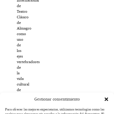
Internacional
de
Teatro
Clásico
de
Almagro
como
uno
de
los
ejes
vertebradores
de
la
vida
cultural
de
la
Gestionar consentimiento
provincia.
Para ofrecer las mejores experiencias, utilizamos tecnologías como las
cookies para almacenar y/o acceder a la información del dispositivo. El