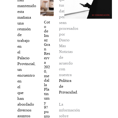
tus
mantenido
datos
esta
personales
mañana
Cot
sean
una
o
procesados
reunión
de
por
de
Im
Diario
az
trabajo
Gra
Mas
en
n
Noticias
el
Res
de
erv
Palacio
a
acuerdo
Provincial,
202
con
un
0,
nuestra
encuentro
me
dal
Política
en
la
de
el
Pla
Privacidad
.
que
tin
um
han
y
La
abordado
97
información
diversos
pu
sobre
asuntos
nto