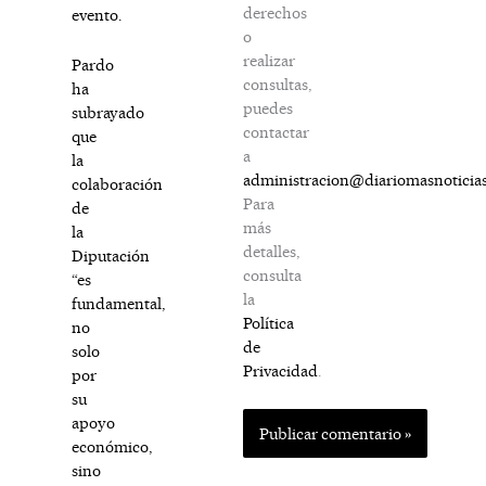
derechos
evento.
o
realizar
Pardo
consultas,
ha
puedes
subrayado
contactar
que
a
la
administracion@diariomasnoticia
colaboración
Para
de
más
la
detalles,
Diputación
consulta
“es
la
fundamental,
Política
no
de
solo
Privacidad
.
por
su
apoyo
económico,
sino