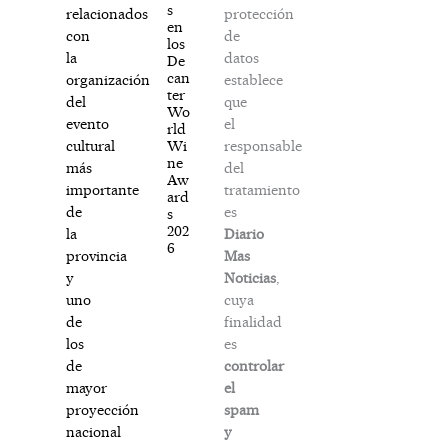
s
protección
relacionados
en
de
con
los
datos
la
De
can
establece
organización
ter
que
del
Wo
el
evento
rld
responsable
Wi
cultural
ne
del
más
Aw
tratamiento
importante
ard
es
de
s
202
Diario
la
6
Mas
provincia
Noticias
,
y
cuya
uno
finalidad
de
es
los
controlar
de
el
mayor
spam
proyección
y
nacional