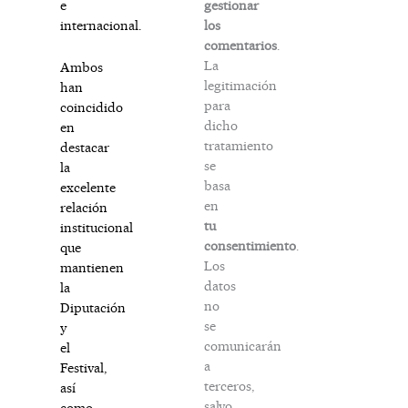
gestionar
e
los
internacional.
comentarios
.
La
Ambos
legitimación
han
para
coincidido
dicho
en
tratamiento
destacar
se
la
basa
excelente
en
relación
tu
institucional
consentimiento
.
que
Los
mantienen
datos
la
no
Diputación
se
y
comunicarán
el
a
Festival,
terceros,
así
salvo
como