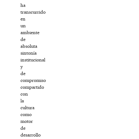
ha
transcurrido
en
un
ambiente
de
absoluta
sintonía
institucional
y
de
compromiso
compartido
con
la
cultura
como
motor
de
desarrollo