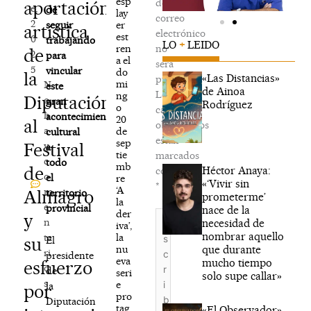
esp
de
aportación
e,
de
lay
correo
2
er
seguir
artística
electrónico
est
0
trabajando
LO
+
LEIDO
ren
no
de
2
para
a el
será
5
vincular
do
la
«Las Distancias»
publicada.
mi
N
este
de Ainoa
Los
ng
Diputación
o
gran
Rodríguez
o
campos
h
acontecimiento
20
al
obligatorios
a
de
cultural
están
sep
Festival
y
a
tie
marcados
c
todo
mb
de
Héctor Anaya:
con
o
el
re
«‘Vivir sin
*
‘A
m
Almagro
territorio
prometerme’
la
e
provincial
nace de la
der
Escribe
y
n
necesidad de
iva’,
aquí...
nombrar aquello
la
ta
su
El
que durante
nu
ri
presidente
eva
mucho tiempo
esfuerzo
o
de
seri
solo supe callar»
s
e
la
por
pro
Diputación
tag
«El Observador»