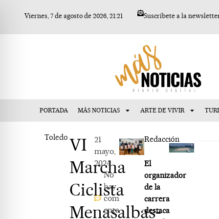
Ir
Viernes, 7 de agosto de 2026, 21:21
Suscríbete a la newslette
al
contenido
PORTADA
MÁS NOTICIAS
ARTE DE VIVIR
TUR
Toledo
VI
21
Redacción
mayo,
Marcha
2024
El
No
organizador
Ciclista
hay
de la
com
carrera
Menasalbas-
enta
destaca