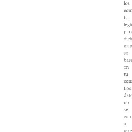
los
com
La
legi
par
dic
tra
se
bas
en
tu
con
Los
dat
no
se
com
a
terc