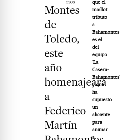
rios
que el
Montes
maillot
tributo
de
a
Bahamontes
Toledo,
es el
del
este
equipo
‘La
año
Casera-
Bahamontes’
homenajeará
y que
ha
a
supuesto
Federico
un
aliciente
Martín
para
animar
Bahamontes
a