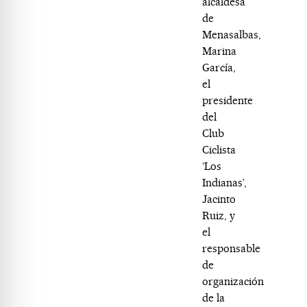
alcaldesa
de
Menasalbas,
Marina
García,
el
presidente
del
Club
Ciclista
‘Los
Indianas’,
Jacinto
Ruiz, y
el
responsable
de
organización
de la