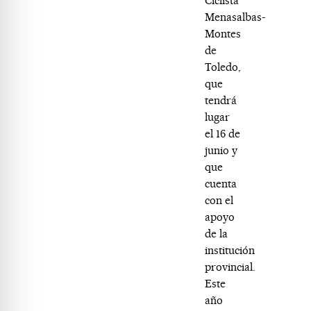
Ciclista
Menasalbas-
Montes
de
Toledo,
que
tendrá
lugar
el 16 de
junio y
que
cuenta
con el
apoyo
de la
institución
provincial.
Este
año