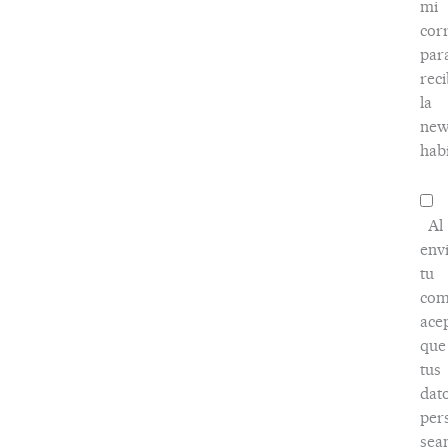
mi
cor
par
reci
la
new
habi
Al
env
tu
com
ace
que
tus
dat
per
sea