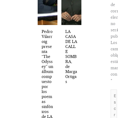
de
cor
elec
no
ser
Pedro
LA
publ
Vilarr
CASA
oig
DE LA
Los
prese
CALL
cam
nta
E
obli
“The
SOMB
Odyss
RA,
est
ey” un
de
mar
álbum
Marga
con
comp
Ortiga
*
uesto
s
por
los
Esc
poem
aquí
as
sinfón
icos
de LA