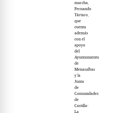
marcha,
Fernando
Tártaro,
que
cuenta
además
con el
apoyo
del
Ayuntamiento
de
Menasalbas
y la
Junta
de
Comunidades
de
Castilla-
La