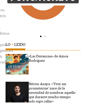
reo
trónico
á
icada.
LO
+
LEIDO
pos
gatorios
án
«Las Distancias» de Ainoa
Rodríguez
cados
Héctor Anaya: «‘Vivir sin
ribe
prometerme’ nace de la
...
necesidad de nombrar aquello
que durante mucho tiempo
solo supe callar»