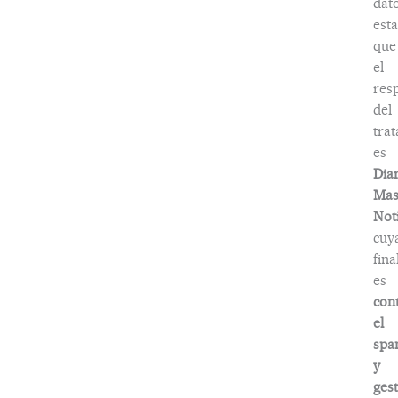
dat
esta
que
el
res
del
tra
es
Dia
Ma
Noti
cuy
fina
es
con
el
spa
y
ges