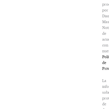
pro
por
Dia
Ma
Noti
de
acu
con
nue
Polí
de
Pri
La
inf
sob
pro
de