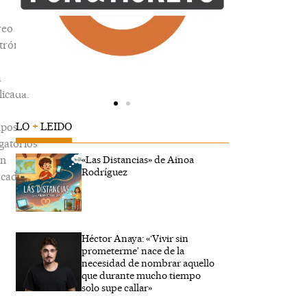
reo
trónico
á
icada.
LO
+
LEIDO
pos
gatorios
án
«Las Distancias» de Ainoa
Rodríguez
cados
Héctor Anaya: «‘Vivir sin
ribe
prometerme’ nace de la
...
necesidad de nombrar aquello
que durante mucho tiempo
solo supe callar»