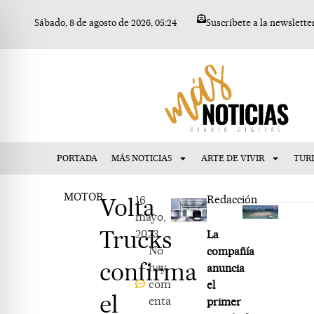
Ir
Sábado, 8 de agosto de 2026, 05:24
Suscríbete a la newslette
al
contenido
PORTADA
MÁS NOTICIAS
ARTE DE VIVIR
TUR
MOTOR
Volta
16
Redacción
mayo,
Trucks
2023
La
No
compañía
confirma
hay
anuncia
com
el
el
enta
primer