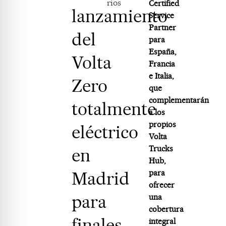
rios
Certified
lanzamiento
Service
Partner
del
para
España,
Volta
Francia
e Italia,
Zero
que
complementarán
totalmente
a los
propios
eléctrico
Volta
Trucks
en
Hub,
Madrid
para
ofrecer
para
una
cobertura
finales
integral