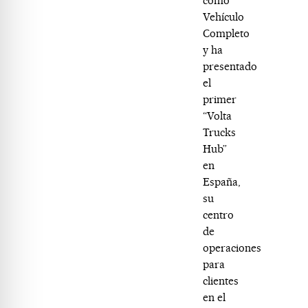
como
Vehículo
Completo
y ha
presentado
el
primer
“Volta
Trucks
Hub”
en
España,
su
centro
de
operaciones
para
clientes
en el