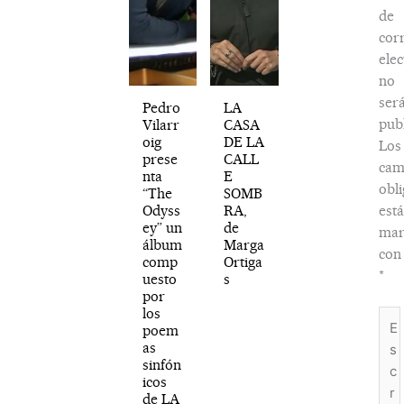
de
cor
elec
no
ser
Pedro
LA
publ
Vilarr
CASA
oig
DE LA
Los
prese
CALL
cam
nta
E
obli
“The
SOMB
Odyss
RA,
est
ey” un
de
mar
álbum
Marga
con
comp
Ortiga
*
uesto
s
por
los
Esc
poem
aquí
as
sinfón
icos
de LA