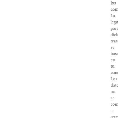
los
com
La
legi
par
dic
tra
se
bas
en
tu
con
Los
dat
no
se
com
a
terc