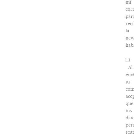
mi
cor
par
reci
la
new
habi
Al
env
tu
com
ace
que
tus
dat
per
sea