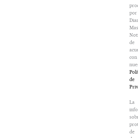
pro
por
Dia
Ma
Noti
de
acu
con
nue
Polí
de
Pri
La
inf
sob
pro
de