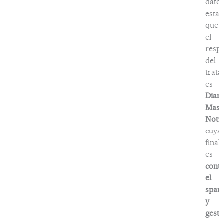
dat
esta
que
el
res
del
tra
es
Dia
Ma
Noti
cuy
fina
es
con
el
spa
y
ges