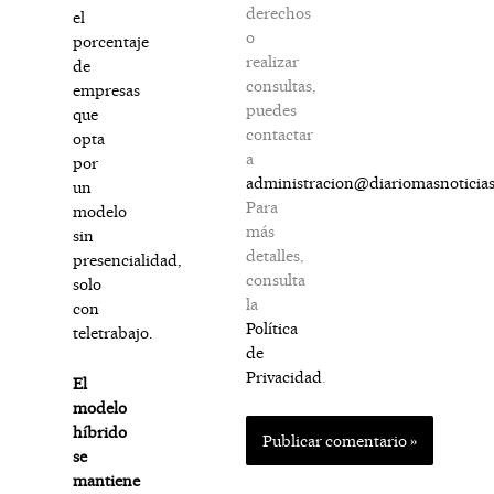
derechos
el
o
porcentaje
realizar
de
consultas,
empresas
puedes
que
contactar
opta
a
por
administracion@diariomasnoticia
un
Para
modelo
más
sin
detalles,
presencialidad,
consulta
solo
la
con
Política
teletrabajo.
de
Privacidad
.
El
modelo
híbrido
se
mantiene