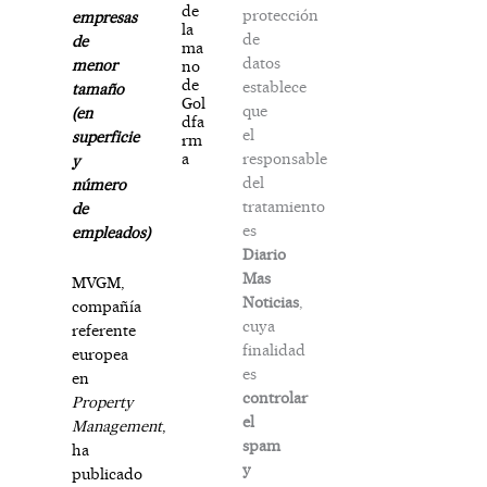
de
protección
empresas
la
de
de
ma
datos
menor
no
de
establece
tamaño
Gol
que
(en
dfa
el
superficie
rm
responsable
a
y
del
número
tratamiento
de
es
empleados)
Diario
Mas
MVGM
,
Noticias
,
compañía
cuya
referente
finalidad
europea
es
en
controlar
Property
el
Management
,
spam
ha
y
publicado