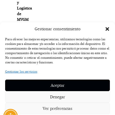
y
Logística
de
MVGM
en
Gestionar consentimiento
España.
Para ofrecer las mejores experiencias, utilizamos tecnologías como las
cookies para almacenar y/o acceder a la información del dispositivo. El
F
I
T
X
Y
consentimiento de estas tecnologías nos permitirá procesar datos como el
a
n
i
-
o
AVISO
comportamiento de navegación o las identificaciones únicas en este sitio.
c
s
k
t
u
LEGAL
No consentir o retirar el consentimiento, puede afectar negativamente a
e
t
t
w
t
ciertas características y funciones.
b
a
o
i
u
o
g
k
t
b
POLÍTICA
Gestionar los servicios
o
r
t
e
DE
k
a
e
COOKIES
-
m
r
Aceptar
f
POLÍTICA DE
PRIVACIDAD
Denegar
NOSOTROS
Ver preferencias