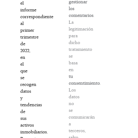
gestionar
el
los
informe
comentarios
.
correspondiente
La
al
legitimación
primer
para
trimestre
dicho
de
tratamiento
2022,
se
en
basa
el
en
que
tu
se
consentimiento
.
recogen
Los
datos
datos
y
no
tendencias
se
de
comunicarán
sus
a
activos
terceros,
inmobiliarios.
salvo