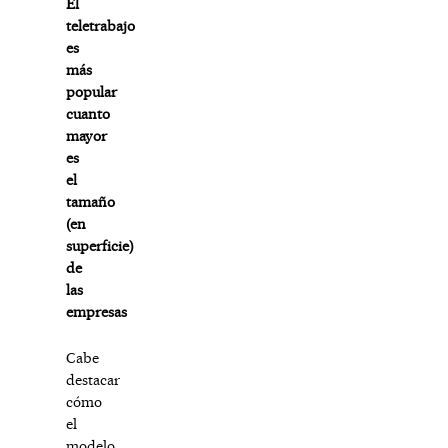
El
teletrabajo
es
más
popular
cuanto
mayor
es
el
tamaño
(en
superficie)
de
las
empresas
Cabe
destacar
cómo
el
modelo