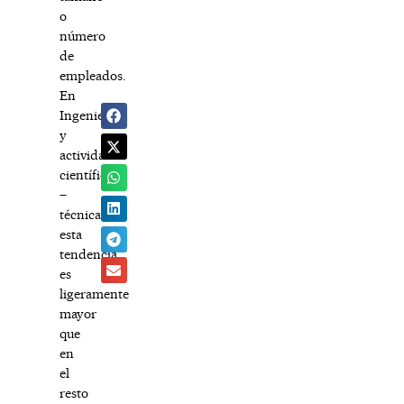
o
número
de
empleados.
En
Ingeniería
y
actividades
científico
–
técnicas,
esta
tendencia
es
ligeramente
mayor
que
en
el
resto