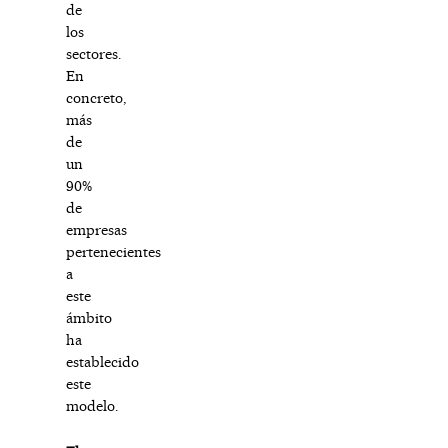
de
los
sectores.
En
concreto,
más
de
un
90%
de
empresas
pertenecientes
a
este
ámbito
ha
establecido
este
modelo.