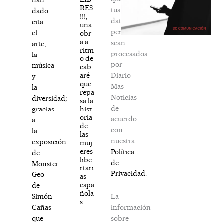
RES
tus
dado
!!!,
datos
cita
una
personales
el
obr
a a
sean
arte,
ritm
procesados
la
o de
por
música
cab
Diario
aré
y
que
Mas
la
repa
Noticias
diversidad;
sa la
de
hist
gracias
oria
acuerdo
a
de
con
la
las
nuestra
exposición
muj
eres
Política
de
libe
de
Monster
rtari
Privacidad
.
Geo
as
espa
de
ñola
La
Simón
s
información
Cañas
sobre
que