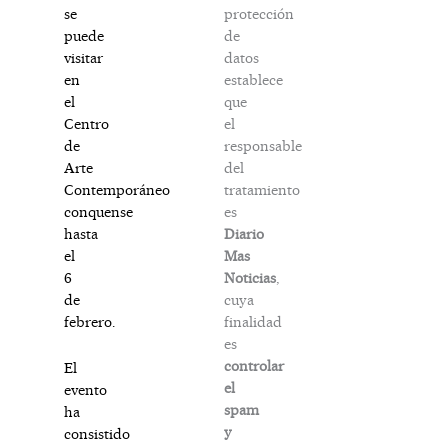
protección
se
de
puede
datos
visitar
establece
en
que
el
el
Centro
responsable
de
del
Arte
tratamiento
Contemporáneo
es
conquense
Diario
hasta
Mas
el
Noticias
,
6
cuya
de
finalidad
febrero.
es
controlar
El
el
evento
spam
ha
y
consistido