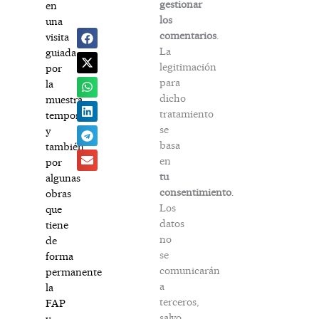
gestionar
en
los
una
comentarios
.
visita
La
guiada
legitimación
por
para
la
dicho
muestra
tratamiento
temporal
se
y
basa
también
en
por
tu
algunas
consentimiento
.
obras
Los
que
datos
tiene
no
de
se
forma
comunicarán
permanente
a
la
terceros,
FAP
salvo
y