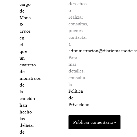
derechos
cargo
o
de
realizar
Mons
consultas,
&
puedes
Truos
contactar
en
a
el
administracion@diariomasnoticia
que
Para
un
más
cuarteto
detalles,
de
consulta
monstruos
la
de
Política
la
de
canción
Privacidad
.
han
hecho
las
delicias
de