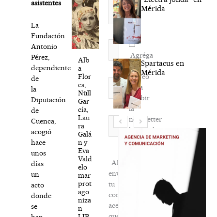
asistentes
Mérida
La
Fundación
Nombre*
Antonio
Agréga
Pérez,
Alb
Spartacus en
mi
dependiente
a
Mérida
correo
Flor
de
Correo
es,
para
la
electrónico*
Nüll
recibir
Diputación
Gar
la
cía,
de
Lau
newsletter
Web
Cuenca,
ra
habitual
acogió
Galá
n y
hace
Eva
unos
Vald
Al
días
elo
enviar
un
mar
prot
tu
acto
ago
comentario,
donde
niza
aceptas
se
n
que
LIB
han