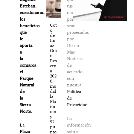
tus
Esteban,
datos
cuestionaran
personales
los
Cot
sean
beneficios
o
procesados
que
de
por
le
Im
Diario
az
aporta
Gra
Mas
a
n
Noticias
la
Res
de
comarca
erv
a
acuerdo
el
202
con
Parque
0,
nuestra
Natural
me
dal
Política
de
la
de
la
Pla
Privacidad
.
Sierra
tin
Norte.
um
y
La
97
información
La
pu
sobre
Plaza
nto