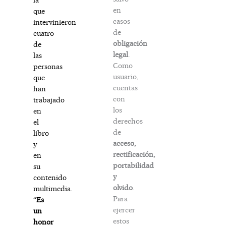
en
que
casos
intervinieron
de
cuatro
obligación
de
legal
.
las
Como
personas
usuario,
que
cuentas
han
con
trabajado
los
en
derechos
el
de
libro
acceso,
y
rectificación,
en
portabilidad
su
y
contenido
olvido
.
multimedia.
Para
“
Es
ejercer
un
estos
honor