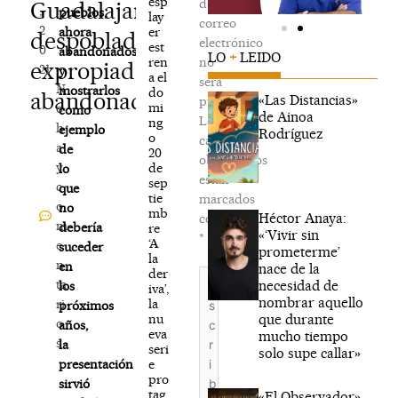
esp
de
Guadalajara,
,
pueblos,
lay
correo
2
er
ahora
despoblados,
electrónico
est
0
abandonados,
LO
+
LEIDO
ren
no
expropiados,
21
y
a el
será
N
mostrarlos
do
abandonados»
«Las Distancias»
publicada.
mi
o
como
de Ainoa
Los
ng
h
ejemplo
Rodríguez
o
campos
a
de
20
obligatorios
y
de
lo
están
sep
c
que
tie
marcados
o
no
mb
Héctor Anaya:
con
m
debería
re
«‘Vivir sin
*
‘A
e
suceder
prometerme’
la
n
en
nace de la
der
Escribe
ta
necesidad de
los
iva’,
aquí...
nombrar aquello
la
ri
próximos
que durante
nu
o
años,
eva
mucho tiempo
s
la
seri
solo supe callar»
e
presentación
pro
sirvió
tag
«El Observador»