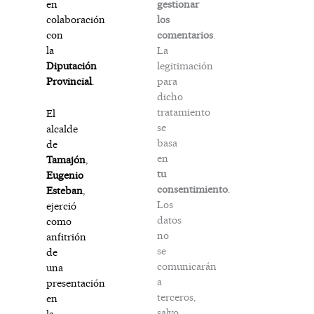
gestionar
en
los
colaboración
comentarios
.
con
La
la
legitimación
Diputación
para
Provincial
.
dicho
tratamiento
El
se
alcalde
basa
de
en
Tamajón
,
tu
Eugenio
consentimiento
.
Esteban
,
Los
ejerció
datos
como
no
anfitrión
se
de
comunicarán
una
a
presentación
terceros,
en
salvo
la