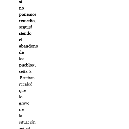
si
no
ponemos
remedio,
seguirá
siendo,
el
abandono
de
los
pueblos
”,
señaló.
Esteban
recalcó
que
lo
grave
de
la
situación
actual