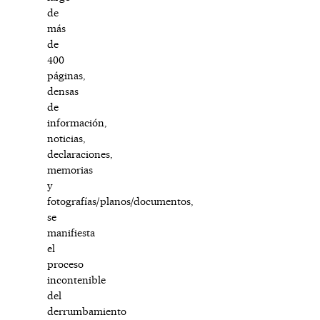
de
más
de
400
páginas,
densas
de
información,
noticias,
declaraciones,
memorias
y
fotografías/planos/documentos,
se
manifiesta
el
proceso
incontenible
del
derrumbamiento