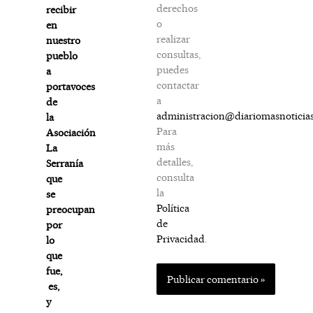
derechos
recibir
o
en
realizar
nuestro
consultas,
pueblo
puedes
a
contactar
portavoces
a
de
administracion@diariomasnoticia
la
Para
Asociación
más
La
detalles,
Serranía
consulta
que
la
se
Política
preocupan
de
por
Privacidad
.
lo
que
fue,
es,
y