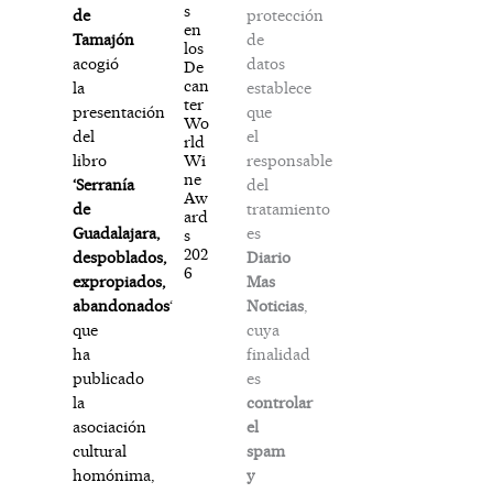
s
protección
de
en
de
Tamajón
los
datos
acogió
De
can
establece
la
ter
que
presentación
Wo
el
del
rld
responsable
Wi
libro
ne
del
‘Serranía
Aw
tratamiento
de
ard
es
Guadalajara,
s
202
Diario
despoblados,
6
Mas
expropiados,
Noticias
,
abandonados
‘
cuya
que
finalidad
ha
es
publicado
controlar
la
el
asociación
spam
cultural
y
homónima,