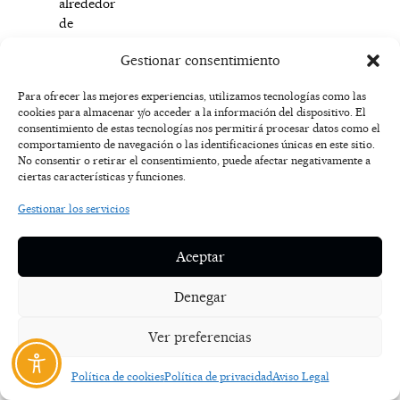
alrededor
de
Sigüenza,
Gestionar consentimiento
como
Querencia,
Para ofrecer las mejores experiencias, utilizamos tecnologías como las
Tobes,
cookies para almacenar y/o acceder a la información del dispositivo. El
Bujalcayado
consentimiento de estas tecnologías nos permitirá procesar datos como el
o
comportamiento de navegación o las identificaciones únicas en este sitio.
El
No consentir o retirar el consentimiento, puede afectar negativamente a
ciertas características y funciones.
Atance;
sobre
Gestionar los servicios
los
del
Aceptar
entorno
del
Denegar
Ocejón,
como
Ver preferencias
Matallana,
La
Vereda
Política de cookies
Política de privacidad
Aviso Legal
o