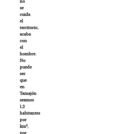
no
se
cuida
el
territorio,
acaba
con
el
hombre.
No
puede
ser
que
en
Tamajón
seamos
1,3
habitantes
por
km²,
por